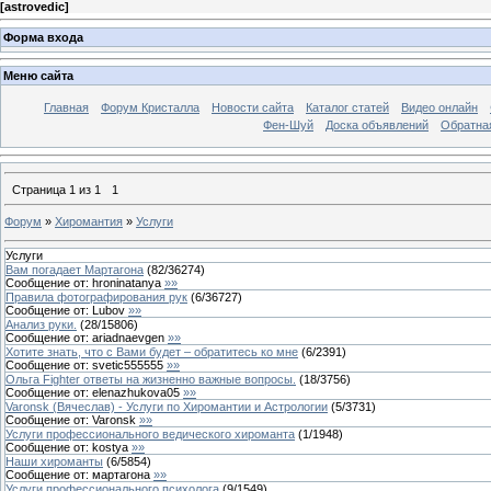
[
astrovedic
]
Форма входа
Меню сайта
Главная
Форум Кристалла
Новости сайта
Каталог статей
Видео онлайн
Фен-Шуй
Доска объявлений
Обратна
Страница
1
из
1
1
Форум
»
Хиромантия
»
Услуги
Услуги
Вам погадает Мартагона
(
82
/
36274
)
Сообщение от:
hroninatanya
»»
Правила фотографирования рук
(
6
/
36727
)
Сообщение от:
Lubov
»»
Анализ руки.
(
28
/
15806
)
Сообщение от:
ariadnaevgen
»»
Хотите знать, что с Вами будет – обратитесь ко мне
(
6
/
2391
)
Сообщение от:
svetic555555
»»
Ольга Fighter ответы на жизненно важные вопросы.
(
18
/
3756
)
Сообщение от:
elenazhukova05
»»
Varonsk (Вячеслав) - Услуги по Хиромантии и Астрологии
(
5
/
3731
)
Сообщение от:
Varonsk
»»
Услуги профессионального ведического хироманта
(
1
/
1948
)
Сообщение от:
kostya
»»
Наши хироманты
(
6
/
5854
)
Сообщение от:
мартагона
»»
Услуги профессионального психолога
(
9
/
1549
)