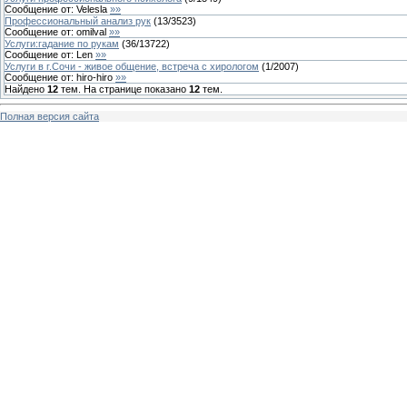
Сообщение от:
Velesla
»»
Профессиональный анализ рук
(
13
/
3523
)
Сообщение от:
omilval
»»
Услуги:гадание по рукам
(
36
/
13722
)
Сообщение от:
Len
»»
Услуги в г.Сочи - живое общение, встреча с хирологом
(
1
/
2007
)
Сообщение от:
hiro-hiro
»»
Найдено
12
тем. На странице показано
12
тем.
Полная версия сайта