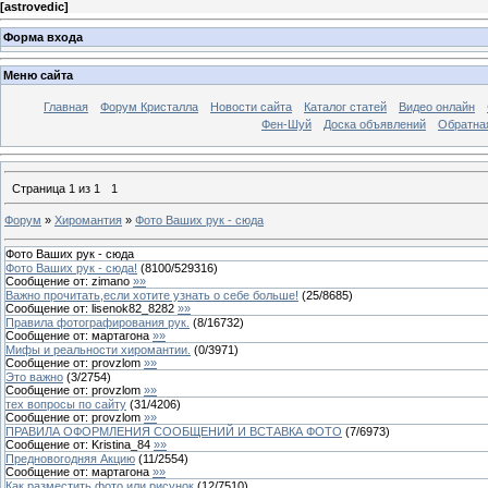
[
astrovedic
]
Форма входа
Меню сайта
Главная
Форум Кристалла
Новости сайта
Каталог статей
Видео онлайн
Фен-Шуй
Доска объявлений
Обратна
Страница
1
из
1
1
Форум
»
Хиромантия
»
Фото Ваших рук - сюда
Фото Ваших рук - сюда
Фото Ваших рук - сюда!
(
8100
/
529316
)
Сообщение от:
zimano
»»
Важно прочитать,если хотите узнать о себе больше!
(
25
/
8685
)
Сообщение от:
lisenok82_8282
»»
Правила фотографирования рук.
(
8
/
16732
)
Сообщение от:
мартагона
»»
Мифы и реальности хиромантии.
(
0
/
3971
)
Сообщение от:
provzlom
»»
Это важно
(
3
/
2754
)
Сообщение от:
provzlom
»»
тех вопросы по сайту
(
31
/
4206
)
Сообщение от:
provzlom
»»
ПРАВИЛА ОФОРМЛЕНИЯ СООБЩЕНИЙ И ВСТАВКА ФОТО
(
7
/
6973
)
Сообщение от:
Kristina_84
»»
Предновогодняя Акцию
(
11
/
2554
)
Сообщение от:
мартагона
»»
Как разместить фото или рисунок
(
12
/
7510
)