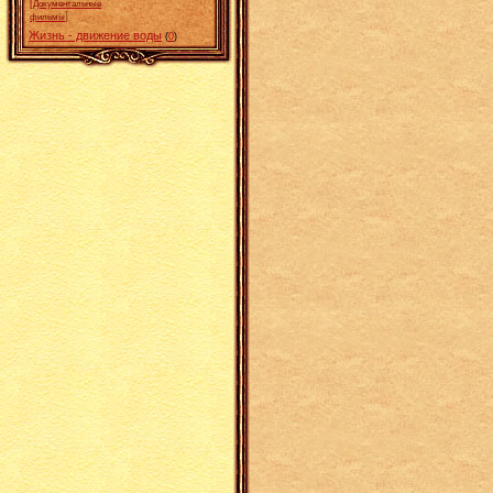
[
Документальные
]
фильмы
Жизнь - движение воды
(
0
)