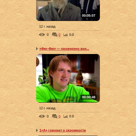
00:05:07
12 г. назад
0
0
0.0
«Фю–Фю» — проверено вре...
00:00:48
12 г. назад
0
0
0.0
1«А» говорит о скромности