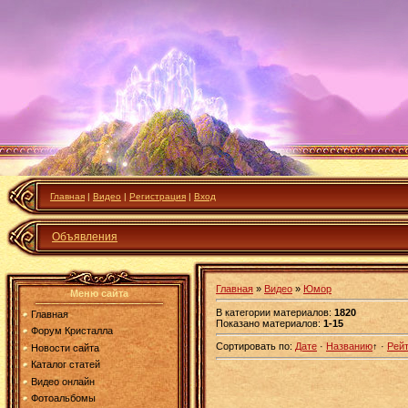
Главная
|
Видео
|
Регистрация
|
Вход
Объявления
Главная
»
Видео
»
Юмор
Меню сайта
В категории материалов
:
1820
Главная
Показано материалов
:
1-15
Форум Кристалла
Сортировать по
:
Дате
·
Названию
↑
·
Рейт
Новости сайта
Каталог статей
Видео онлайн
Фотоальбомы