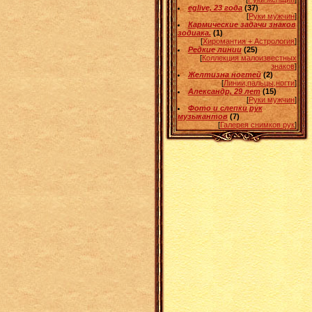
eglive, 23 года
(37)
[
Руки мужчин
]
Кармические задачи знаков
зодиака.
(1)
[
Хиромантия + Астрология
]
Редкие линии
(25)
[
Коллекция малоизвестных
знаков
]
Желтизна ногтей
(2)
[
Линии,пальцы,ногти
]
Александр, 29 лет
(15)
[
Руки мужчин
]
Фото и слепки рук
музыкантов
(7)
[
Галерея снимков рук
]