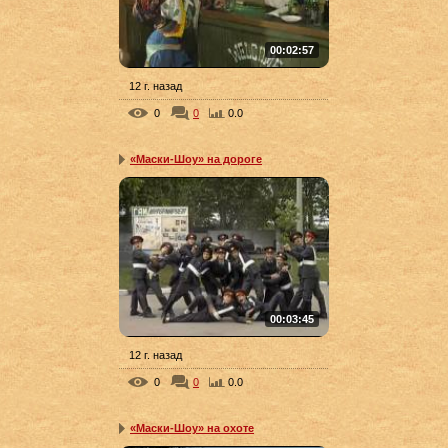
00:02:57
12 г. назад
0
0
0.0
«Маски-Шоу» на дороге
00:03:45
12 г. назад
0
0
0.0
«Маски-Шоу» на охоте