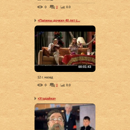
0
0
0.0
«Папины дочки» 40 лет с...
00:01:43
12 г. назад
0
0
0.0
«Угадайка»