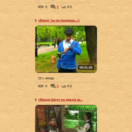
0
0
0.0
«Вдруг ты не придешь...»
00:01:05
12 г. назад
0
0
0.0
«Маски-Шоу» на диком за...