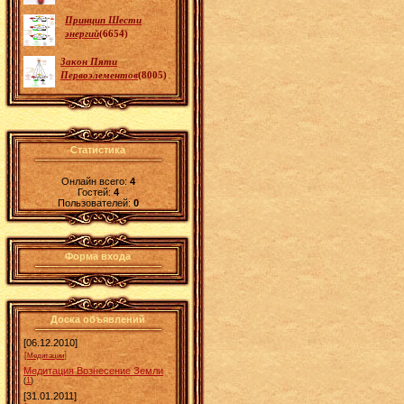
Принцип Шести
энергий
(6654)
Закон Пяти
Первоэлементов
(8005)
Статистика
Онлайн всего:
4
Гостей:
4
Пользователей:
0
Форма входа
Доска объявлений
[06.12.2010]
]
[
Медитации
Медитация Вознесение Земли
(
1
)
[31.01.2011]