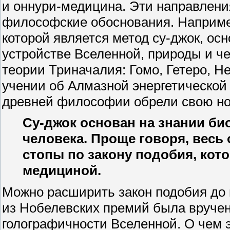
и оннури-медицина. Эти направлени
философские обоснования. Наприме
которой является метод су-джок, ос
устройстве Вселенной, природы и че
теории Триначалия: Гомо, Гетеро, Н
учении об Алмазной энергетической
древней философии обрели свою нов
Су-джок основан на знании био
человека. Проще говоря, весь
стопы по закону подобия, кот
медициной.
Можно расширить закон подобия до 
из Нобелевских премий была вруче
голографичности Вселенной. О чем э