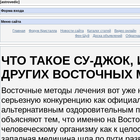
[
astrovedic
]
Форма входа
Меню сайта
Главная
Форум Кристалла
Новости сайта
Каталог статей
Видео онлайн
Фен-Шуй
Доска объявлений
Обратна
ЧТО ТАКОЕ СУ-ДЖОК,
ДРУГИХ ВОСТОЧНЫХ
Восточные методы лечения вот уже 
серьезную конкуренцию как официал
альтернативным оздоровительным п
объясняют тем, что именно на Вост
человеческому организму как к целос
западная медицина шла по пути раз