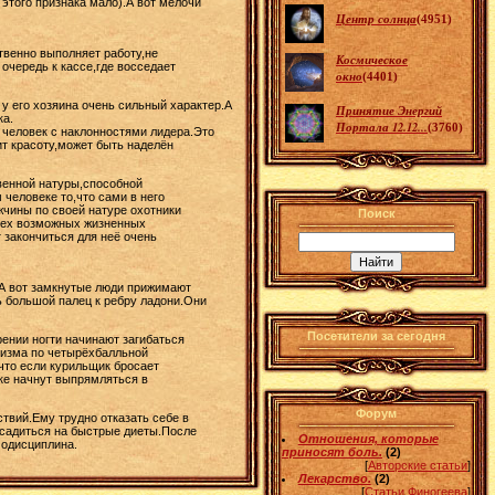
этого признака мало).А вот мелочи
Центр солнца
(4951)
твенно выполняет работу,не
Космическое
очередь к кассе,где восседает
окно
(4401)
 у его хозяина очень сильный характер.А
Принятие Энергий
ка.
Портала 12.12...
(3760)
человек с наклонностями лидера.Это
ит красоту,может быть наделён
твенной натуры,способной
человеке то,что сами в него
жчины по своей натуре охотники
Поиск
всех возможных жизненных
т закончиться для неё очень
.А вот замкнутые люди прижимают
 большой палец к ребру ладони.Они
Посетители за сегодня
ении ногти начинают загибаться
анизма по четырёхбалльной
,что если курильщик бросает
дке начнут выпрямляться в
Форум
твий.Ему трудно отказать себе в
я садиться на быстрые диеты.После
Отношения, которые
модисциплина.
приносят боль.
(2)
[
Авторские статьи
]
Лекарство.
(2)
[
Статьи Финогеева
]