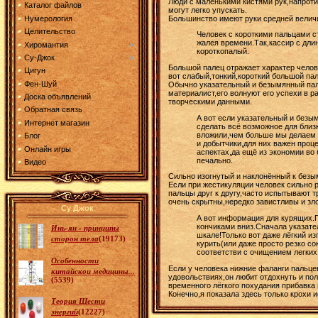
Люди с маленькими кистями рук,напроти
Каталог файлов
могут легко упускать.
Большинство имеют руки средней велич
Нумерология
Целительство
Человек с короткими пальцами с
жалея времени.Так,кассир с дли
Хиромантия
короткопалый.
Су-Джок
Большой палец отражает характер челове
Цигун
вот слабый,тонкий,короткий большой п
Фен-Шуй
Обычно указательный и безымянный пал
материалист,его волнуют его успехи в р
Доска объявлений
творческими данными.
Обратная связь
А вот если указательный и безы
Интернет магазин
сделать всё возможное для близ
вложили,чем больше мы делаем д
Блог
и добытчики,для них важен про
Онлайн игры
аспектах,да ещё из экономии во 
печально.
Видео
Сильно изогнутый и наклонённый к безы
Если при жестикуляции человек сильно 
пальцы друг к другу,часто испытывают
очень скрытны,нередко завистливы и з
Су Джок
А вот информация для курящих.П
кончиками вниз.Сначала указате
Инь-ян - принципы
шкале!Только вот даже лёгкий из
сторон тела
(19173)
курить(или даже просто резко с
соответстви с очищением легких
Особенности
Если у человека нижние фаланги пальцев
китайскои медицины...
удовольствиях,он любит отдохнуть и пол
(5539)
временного лёгкого похудания прибавка
Конечно,я показала здесь только крохи 
Теория Шести
энергий
(12227)