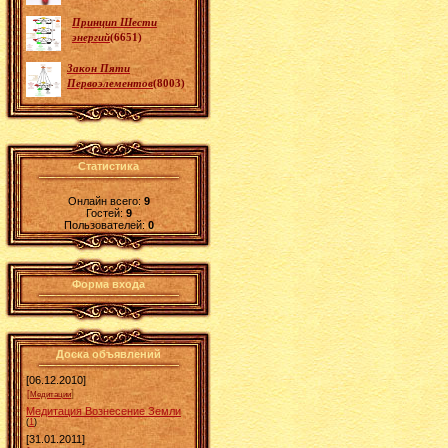
Принцип Шести
энергий
(6651)
Закон Пяти
Первоэлементов
(8003)
Статистика
Онлайн всего:
9
Гостей:
9
Пользователей:
0
Форма входа
Доска объявлений
[06.12.2010]
]
[
Медитации
Медитация Вознесение Земли
(
1
)
[31.01.2011]