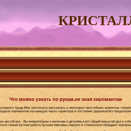
КРИСТАЛ
Что можно узнать по рукам,не зная хиромантии
 упорного труда.Мне захотелось рассказать о некоторых простейших моментах чтени
 раздела хиромантии,изучающую черты характера и состояние здоровья(без предсказа
ых кистей рук - Вы внимательны к мелочам и деталям,а вот общий масштаб дел и соб
ваться тонкая ручная работа.Лучшие ювелиры,хирурги и стоматологи обладают огром