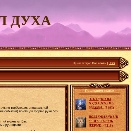
Л ДУХА
Приветствую Вас
гость
|
RSS
Последние статьи
ЭТО ОДНО ИЗ
ЧУДЕС,ЧТО МЫ
МОЖЕМ...
я рук,не требующих специальной
(5493)
ния событий) по общей форме руки,без
ВОЗЛЮБЛЕННЫЙ
УЧИТЕЛЬ СЕН-
ытий может от Вас
ными ручищами.
ЖЕРМЕ...
(4216)