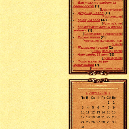
Для тех,кто следит за
своим весом
(1)
[
Целительство
]
Девушка, 21 год
(11)
[
Руки женщин
]
eglive, 23 года
(37)
[
Руки мужчин
]
Кармические задачи знаков
зодиака.
(1)
[
Хиромантия + Астрология
]
Редкие линии
(25)
[
Коллекция малоизвестных
знаков
]
Желтизна ногтей
(2)
[
Линии,пальцы,ногти
]
Александр, 29 лет
(15)
[
Руки мужчин
]
Фото и слепки рук
музыкантов
(7)
[
Галерея снимков рук
]
Календарь
«
Август 2026
»
Пн
Вт
Ср
Чт
Пт
Сб
Вс
1
2
3
4
5
6
7
8
9
10
11
12
13
14
15
16
17
18
19
20
21
22
23
24
25
26
27
28
29
30
31