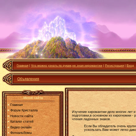
Главная
|
Что можно узнать по рукам,не зная хиромантии
|
Регистрация
|
Вход
Объявления
Меню сайта
Главная
Форум Кристалла
Изучение хиромантии-дело многих лет и
подготовки,в основном из хирогномии -
Новости сайта
чтения ладонных знаков.
Каталог статей
Если Вы обладатель очень крупн
Видео онлайн
ускользать.Вам может легко да
Фотоальбомы