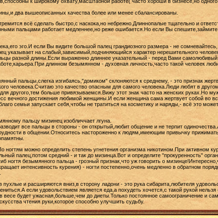
в,способны к широкому охвату,масштабной работе( часто хороши в бизнесе,но одного 
ины,и два вышеописанных качества более или менее сбалансированы.
тремится всё сделать быстро,с наскока,но небрежно.Длиннопалые тщательно и ответс
нными пальцами работает медленнее,но реже ошибается.Но если Вы спешите,займите 
ка,его эго.И если Вы видите большой палец грандиозного размера - не сомневайтесь,
алец указывает на слабый,зависимый,подчиняющийся характер нерешительного челове
ьцы разной длины.Если выраженно длиннее указательный - перед Вами самолюбивый 
аботе,карьера.При длинном безымянном - духовная личность,часто такой человек люб
мянный пальцы,слегка изгибаясь,"домиком" склоняются к среднему, - это признак жер
кого человека.Считаю это качество опасным для самого человека.Люди любят в другом 
ля другого,тем больше привязываемся.Вижу этот знак часто на женских руках.Но му
цесс вечного достижения любимой женщины.И если женщина сама жертвует собой во 
благо семьи запускает себя,чтобы не тратиться на косметику и наряды,- всё это може
мянному пальцу мизинец изобличчает лгуна.
разводит все пальцы в стороны - он открытый,любит общение и не терпит одиночества
 трудности в общении.Относитесь настороженно к людям,имеющим привычку прижимать
лопамятны.
о ногтям можно определить степень угнетения организма никотином.При активном кур
льный палец,потом средний - и так до мизинца.Вот и определите "прокуренность" орг
гиб ногтя безымянного пальца - грозный признак,что уж говорить о мизинце!Интересно
окращает интенсивность курения) - ногти постепенно,очень медленно в обратном поря
.
 пухлые и расширяются вниз,в сторону ладони - это рука сибарита,любителя удовольс
ениться.А если удовольствием является еда,а похудеть хочется,с такой рукой нельз
 в весе будет ужасная,больше,чем до диеты.Только постоянное самоограничение и са
искусства чтения руки,которое способно улучшить судьбу.