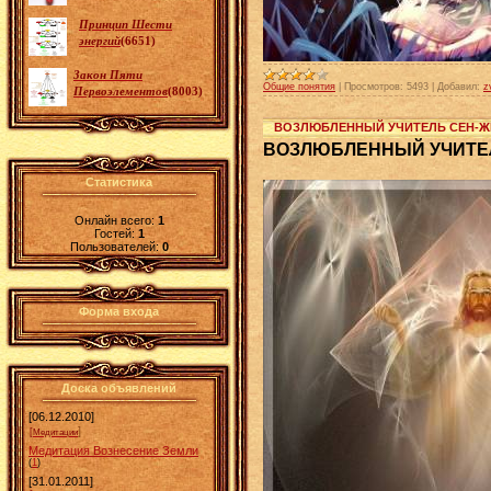
Принцип Шести
энергий
(6651)
Закон Пяти
Общие понятия
|
Просмотров:
5493
|
Добавил:
z
Первоэлементов
(8003)
ВОЗЛЮБЛЕННЫЙ УЧИТЕЛЬ СЕН-ЖЕ
ВОЗЛЮБЛЕННЫЙ УЧИТЕЛ
Статистика
Онлайн всего:
1
Гостей:
1
Пользователей:
0
Форма входа
Доска объявлений
[06.12.2010]
]
[
Медитации
Медитация Вознесение Земли
(
1
)
[31.01.2011]