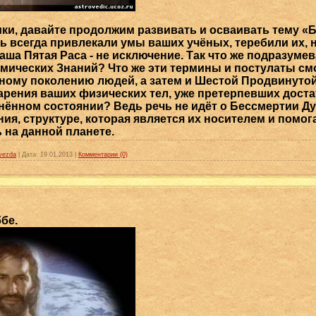
ки, давайте продолжим развивать и осваивать тему «Б
ь всегда привлекали умы ваших учёных, теребили их, н
ша Пятая Раса - не исключение. Так что же подразуме
мических Знаний? Что же эти термины и постулаты см
ому поколению людей, а затем и Шестой Продвинутой
тарения ваших физических тел, уже претерпевших дост
ённом состоянии? Ведь речь не идёт о Бессмертии Душ
ия, структуре, которая является их носителем и помог
на данной планете.
vezda
|
Дата:
19.01.2013
|
Комментарии (0)
бе.