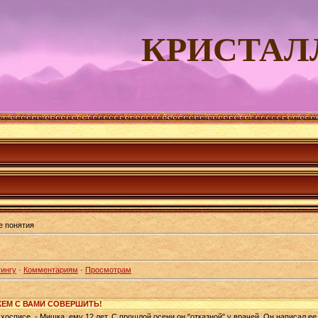
КРИСТАЛ
 понятия
ингу
·
Комментариям
·
Просмотрам
ЖЕМ С ВАМИ СОВЕРШИТЬ!
хосписе, - Мишка, ему 12 лет. С прошлой осени он "отказной" у врачей. Он написал е