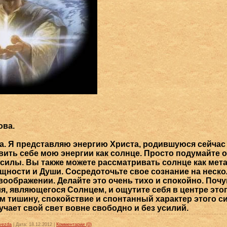
ова.
а. Я представляю энергию Христа, родившуюся сейчас 
авить себе мою энергии как солнце. Просто подумайте 
силы. Вы также можете рассматривать солнце как мет
ущности и Души. Сосредоточьте свое сознание на неск
 воображении. Делайте это очень тихо и спокойно. По
ля, являющегося Солнцем, и ощутите себя в центре это
ам тишину, спокойствие и спонтанный характер этого 
учает свой свет вовне свободно и без усилий.
vezda
|
Дата:
18.12.2012
|
Комментарии (0)