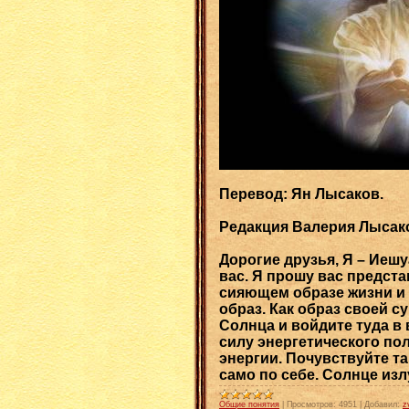
Перевод: Ян Лысаков.
Редакция Валерия Лысак
Дорогие друзья, Я – Иешу
вас. Я прошу вас предст
сияющем образе жизни и 
образ. Как образ своей с
Солнца и войдите туда в
силу энергетического по
энергии. Почувствуйте т
само по себе. Солнце изл
Общие понятия
|
Просмотров:
4951
|
Добавил:
z