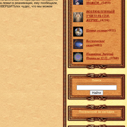
МОЖЕМ...
ишка лежал в реанимации, ему пообещали,
(5493)
СОВЕРШИТЬ!ех чудес, что мы можем
ВОЗЛЮБЛЕННЫЙ
УЧИТЕЛЬ СЕН-
ЖЕРМЕ...
(4216)
Центр солнца
(4951)
Космическое
окно
(4401)
Принятие Энергий
Портала 12.12...
(3760)
Поиск
Посетители за сегодня