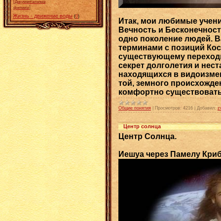
[
Документальные
]
фильмы
Жизнь - движение воды
(
0
)
Итак, мои любимые учени
Вечность и Бесконечност
одно поколение людей. Ва
терминами с позиций Кос
существующему переходн
секрет долголетия и нес
находящихся в видоизмен
той, земного происхожден
комфортно существовать 
Общие понятия
|
Просмотров:
4216
|
Добавил:
z
Центр солнца
Центр Солнца.
Иешуа через Памелу Криб