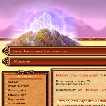
Главная
|
Каталог статей
|
Регистрация
|
Вход
Объявления
Главная
»
Статьи
»
Школа Рейки
» Общие
Меню сайта
В категории материалов
:
69
Главная
Показано материалов
:
1-10
Форум Кристалла
Сортировать по
:
Дате
·
Названию
·
Рейт
Новости сайта
Каталог статей
Видео онлайн
ЭТО ОДНО ИЗ ЧУДЕС,ЧТО МЫ МО
Фотоальбомы
Эту сказку написал мальчик, живущий в 