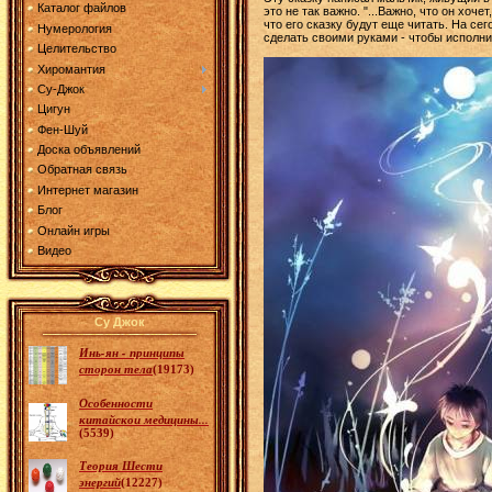
Каталог файлов
это не так важно. "...Важно, что он хоч
что его сказку будут еще читать. На
Нумерология
сделать своими руками - чтобы исполни
Целительство
Хиромантия
Су-Джок
Цигун
Фен-Шуй
Доска объявлений
Обратная связь
Интернет магазин
Блог
Онлайн игры
Видео
Су Джок
Инь-ян - принципы
сторон тела
(19173)
Особенности
китайскои медицины...
(5539)
Теория Шести
энергий
(12227)