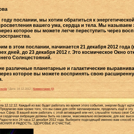
ова
м году послании, мы хотим обратиться к энергетическ
росветления вашего ума, сердца и тела. Мы называем
 через которое вы можете легче переступить через во
ространства.
им в этом послании, начинается 21 декабря 2012 года 
рех дней, до 23 декабря 2012 г. Это космическое Окно о
ннего Солнцестояний.
ие различные планетарные и галактические выравнива
через которое вы можете воспринять свою расширенну
а.
vezda
|
Дата:
16.12.2012
|
Комментарии (0)
.
ла 12.12.12. Каждый из вас будет работать во время этого события, энергии будут ид
 Предлагаю вам кроме того, что вы сами для себя запланировали, проделать ещё и эту
х Сфер. В вашей воле работать с этой активацией или нет, слушайте только своё Сер
 и сердечная вибрации должны быть на самом, максимально возможном, для вас высо
 Радости все 24 часа 12 декабря 2012 года. Выберите подходящий именно вам спосо
РМОНИЯ И РАДОСТЬ, ЗДОРОВЬЕ И СЧАСТЬЕ.