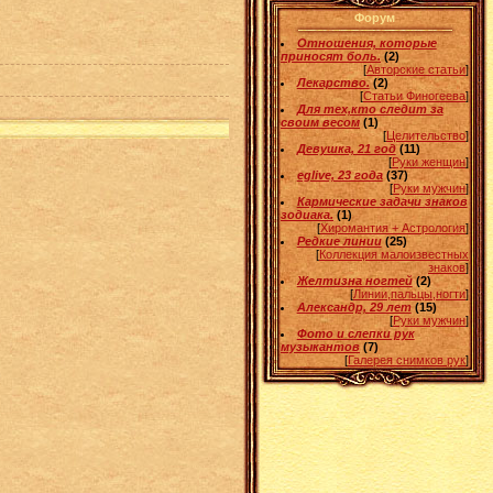
Форум
Отношения, которые
приносят боль.
(2)
[
Авторские статьи
]
Лекарство.
(2)
[
Статьи Финогеева
]
Для тех,кто следит за
своим весом
(1)
[
Целительство
]
Девушка, 21 год
(11)
[
Руки женщин
]
eglive, 23 года
(37)
[
Руки мужчин
]
Кармические задачи знаков
зодиака.
(1)
[
Хиромантия + Астрология
]
Редкие линии
(25)
[
Коллекция малоизвестных
знаков
]
Желтизна ногтей
(2)
[
Линии,пальцы,ногти
]
Александр, 29 лет
(15)
[
Руки мужчин
]
Фото и слепки рук
музыкантов
(7)
[
Галерея снимков рук
]