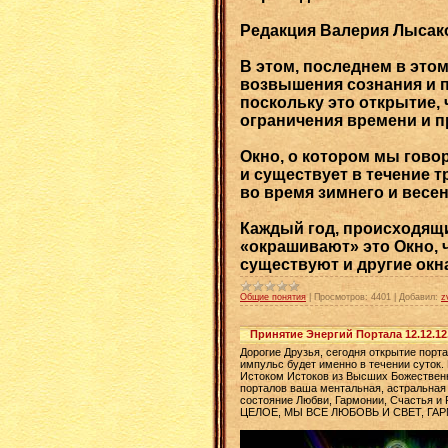
Редакция Валерия Лысак
В этом, последнем в это
возвышения сознания и п
поскольку это открытие,
ограничения времени и п
Окно, о котором мы говор
и существует в течение т
во время зимнего и весе
Каждый год, происходящ
«окрашивают» это Окно, 
существуют и другие окн
Общие понятия
|
Просмотров:
4401
|
Добавил:
z
Принятие Энергий Портала 12.12.12
Дорогие Друзья, сегодня открытие порта
импульс будет именно в течении суток.
Истоком Истоков из Высших Божественны
порталов ваша ментальная, астральная
состояние Любви, Гармонии, Счастья и
ЦЕЛОЕ, МЫ ВСЕ ЛЮБОВЬ И СВЕТ, ГА