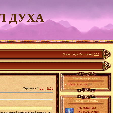
Л ДУХА
Приветствую Вас
гость
|
RSS
Категории раздела
Общие понятия
[69]
Страницы
:
1
2
3
...
6
7
»
Последние статьи
ЭТО ОДНО ИЗ
ЧУДЕС,ЧТО МЫ
е на школьный литературный конкурс, но