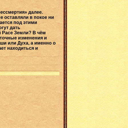
ессмертия» далее.
е оставляли в покое ни
вается под этими
огут дать
 Расе Земли? В чём
аточные изменения и
и или Духа, а именно о
ает находиться и