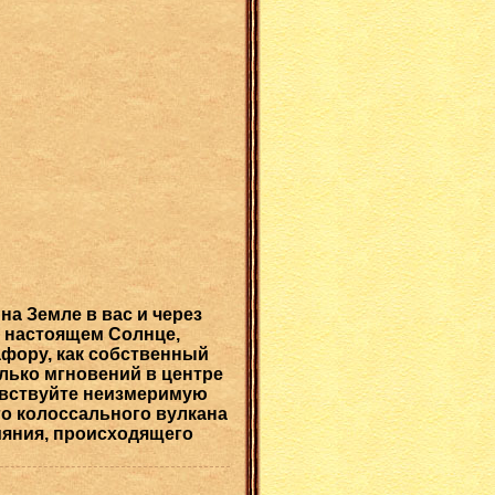
на Земле в вас и через
о настоящем Солнце,
афору, как собственный
олько мгновений в центре
чувствуйте неизмеримую
го колоссального вулкана
сияния, происходящего