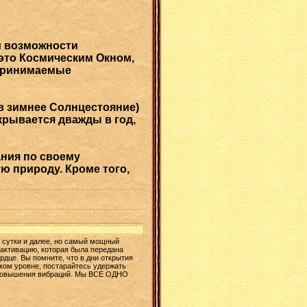
ой возможности
 это Космическим Окном,
спринимаемые
(в зимнее Солнцестояние)
ткрывается дважды в год,
ния по своему
ю природу. Кроме того,
ти сутки и далее, но самый мощный
 активацию, которая была передана
дце. Вы помните, что в дни открытия
ком уровне, постарайтесь удержать
б повышения вибраций. Мы ВСЕ ОДНО