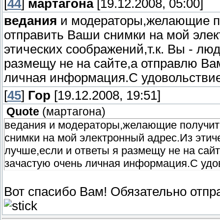
[
44
]
мартагона
[19.12.2008, 05:00]
ведания
и модераторы,желающие по
отправить Ваши снимки на мой эле
этических соображений,т.к. Вы - лю
размещу не на сайте,а отправлю Ва
личная информация.С удовольствие
[
45
]
Гор
[19.12.2008, 19:51]
Quote
(
мартагона
)
ведания и модераторы,желающие получить
снимки на мой электронный адрес.Из этич
лучше,если и ответы я размещу не на сай
зачастую очень личная информация.С удо
Вот спасибо Вам! Обязательно отпр