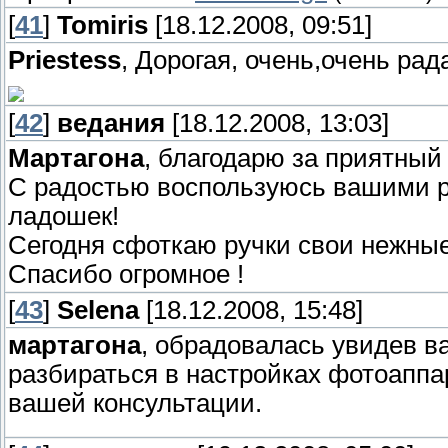
[
41
]
Tomiris
[18.12.2008, 09:51]
Priestess
, Дорогая, очень,очень ра
[
42
]
ведания
[18.12.2008, 13:03]
Мартагона
, благодарю за приятный
С радостью воспользуюсь вашими 
ладошек!
Сегодня сфоткаю ручки свои нежны
Спасибо огромное !
[
43
]
Selena
[18.12.2008, 15:48]
мартагона
, обрадовалась увидев в
разбираться в настройках фотоаппа
вашей консультации.