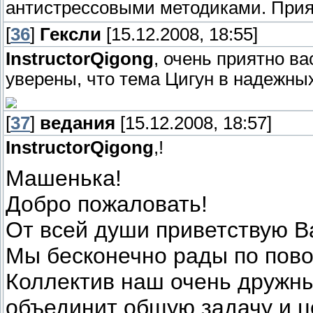
антистрессовыми методиками. При
[
36
]
Гексли
[15.12.2008, 18:55]
InstructorQigong
, очень приятно в
уверены, что тема Цигун в надежны
[
37
]
ведания
[15.12.2008, 18:57]
InstructorQigong
,!
Машенька!
Добро пожаловать!
От всей души приветствую Ва
Мы бесконечно рады по пово
Коллектив наш очень дружны
объединит общую задачу и ц