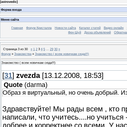
[
astrovedic
]
Форма входа
Меню сайта
Главная
Форум Кристалла
Новости сайта
Каталог статей
Видео онлайн
Фен-Шуй
Доска объявлений
Обратна
Страница
3
из
30
«
1
2
3
4
5
…
29
30
»
Форум
»
Знакомства
»
Знакомство ( всем новичкам сюда!!!)
Знакомство ( всем новичкам сюда!!!)
[
31
]
zvezda
[13.12.2008, 18:53]
Quote
(
darma
)
Образ я виртуальный, но очень добрый. 
Здравствуйте! Мы рады всем , кто п
написали, что учитесь....но учиться
добрее и корректнее со всеми. У нас