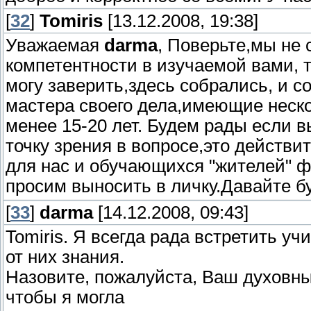
[
32
]
Tomiris
[13.12.2008, 19:38]
Уважаемая
darma
, Поверьте,мы не
компетентности в изучаемой вами, 
могу заверить,здесь собрались, и 
мастера своего дела,имеющие неско
менее 15-20 лет. Будем рады если 
точку зрения в вопросе,это действи
для нас и обучающихся "жителей" 
просим выносить в личку.Давайте 
[
33
]
darma
[14.12.2008, 09:43]
Tomiris. Я всегда рада встретить уч
от них знания.
Назовите, пожалуйста, Ваш духовны
чтобы я могла