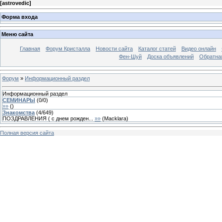
[
astrovedic
]
Форма входа
Меню сайта
Главная
Форум Кристалла
Новости сайта
Каталог статей
Видео онлайн
Фен-Шуй
Доска объявлений
Обратна
Форум
»
Информационный раздел
Информационный раздел
СЕМИНАРЫ
(
0
/
0
)
»»
(
)
Знакомства
(
4
/
649
)
ПОЗДРАВЛЕНИЯ ( с днем рожден...
»»
(
Macklara
)
Полная версия сайта