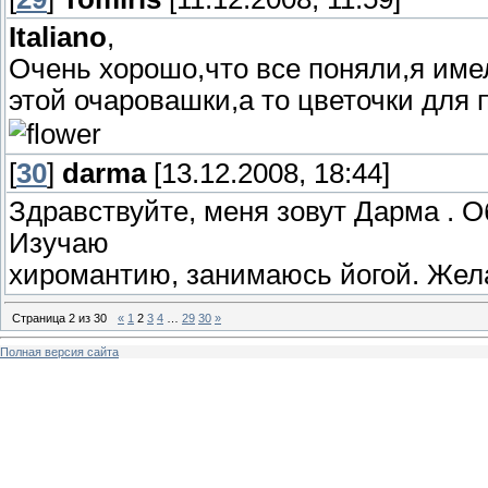
Italiano
,
Очень хорошо,что все поняли,я име
этой очаровашки,а то цветочки для 
[
30
]
darma
[13.12.2008, 18:44]
Здравствуйте, меня зовут Дарма . О
Изучаю
хиромантию, занимаюсь йогой. Жела
Страница
2
из
30
«
1
2
3
4
…
29
30
»
Полная версия сайта