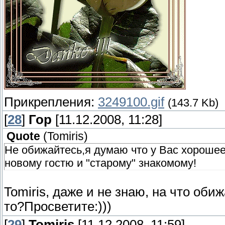
Прикрепления:
3249100.gif
(143.7 Kb)
[
28
]
Гор
[11.12.2008, 11:28]
Quote
(
Tomiris
)
Не обижайтесь,я думаю что у Вас хороше
новому гостю и "старому" знакомому!
Tomiris, даже и не знаю, на что обиж
то?Просветите:)))
[
29
]
Tomiris
[11.12.2008, 11:59]