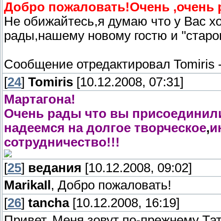
Добро пожаловать!Очень ,очень
Не обижайтесь,я думаю что у Вас 
рады,нашему новому гостю и "старо
Сообщение отредактировал
Tomiris
[
24
]
Tomiris
[10.12.2008, 07:31]
Мартагона!
Очень рады что вы присоединили
надеемся на долгое творческое
,
и
сотрудничество!!!
[
25
]
ведания
[10.12.2008, 09:02]
MarikaIl
, Добро пожаловать!
[
26
]
tancha
[10.12.2008, 16:19]
Привет. Меня зовут по-прежнему Та