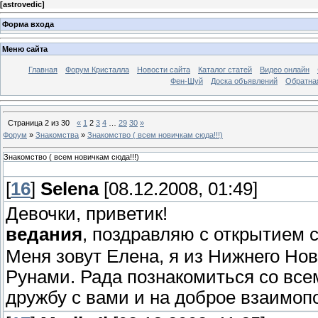
[
astrovedic
]
Форма входа
Меню сайта
Главная
Форум Кристалла
Новости сайта
Каталог статей
Видео онлайн
Фен-Шуй
Доска объявлений
Обратна
Страница
2
из
30
«
1
2
3
4
…
29
30
»
Форум
»
Знакомства
»
Знакомство ( всем новичкам сюда!!!)
Знакомство ( всем новичкам сюда!!!)
[
16
]
Selena
[08.12.2008, 01:49]
Девочки, приветик!
ведания
, поздравляю с открытием 
Меня зовут Елена, я из Нижнего Нов
Рунами. Рада познакомиться со вс
дружбу с вами и на доброе взаимо