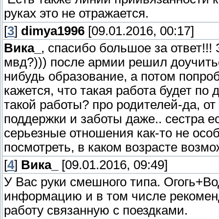
руках это не отражается.
[
3
]
dimya1996
[09.01.2016, 00:17]
Вика_
, спасибо большое за ответ!!!
мвд?))) после армии решил доучить
нибудь образование, а потом попроб
кажется, что такая работа будет по 
такой работы? про родителей-да, от
поддержки и заботы даже.. сестра е
серьезные отношения как-то не особ
посмотреть, в каком возрасте возм
[
4
]
Вика_
[09.01.2016, 09:49]
У Вас руки смешного типа. Огогь+Во
информацию и в том числе рекоме
работу связанную с поездками.