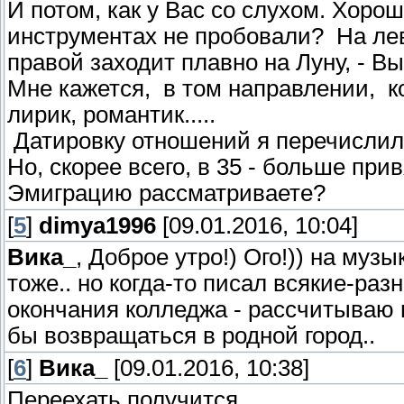
И потом, как у Вас со слухом. Хоро
инструментах не пробовали? На лев
правой заходит плавно на Луну, - Вы
Мне кажется, в том направлении, к
лирик, романтик.....
Датировку отношений я перечислил
Но, скорее всего, в 35 - больше при
Эмиграцию рассматриваете?
[
5
]
dimya1996
[09.01.2016, 10:04]
Вика_
, Доброе утро!) Ого!)) на му
тоже.. но когда-то писал всякие-раз
окончания колледжа - рассчитываю п
бы возвращаться в родной город..
[
6
]
Вика_
[09.01.2016, 10:38]
Переехать получится.