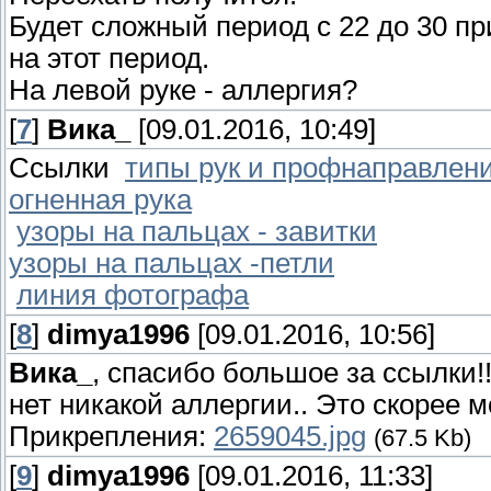
Будет сложный период с 22 до 30 п
на этот период.
На левой руке - аллергия?
[
7
]
Вика_
[09.01.2016, 10:49]
Ссылки
типы рук и профнаправлен
огненная рука
узоры на пальцах - завитки
узоры на пальцах -петли
линия фотографа
[
8
]
dimya1996
[09.01.2016, 10:56]
Вика_
, спасибо большое за ссылки!
нет никакой аллергии.. Это скорее м
Прикрепления:
2659045.jpg
(67.5 Kb)
[
9
]
dimya1996
[09.01.2016, 11:33]