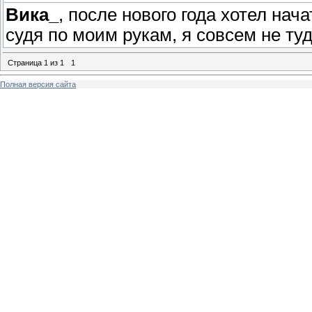
Вика_
, после нового года хотел нач
судя по моим рукам, я совсем не ту
Страница
1
из
1
1
Полная версия сайта