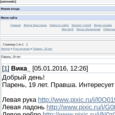
[
astrovedic
]
Форма входа
Меню сайта
Главная
Форум Кристалла
Новости сайта
Каталог статей
Видео онлайн
Фен-Шуй
Доска объявлений
Обратна
Страница
1
из
1
1
Форум
»
Руки мужчин
»
Парень, 19 лет
Парень, 19 лет
[
1
]
Вика_
[05.01.2016, 12:26]
Добрый день!
Парень, 19 лет. Правша. Интересует
Левая рука
http://www.pixic.ru/i/l0O
Левая ладонь
http://www.pixic.ru/i/
Левое ребро
http://www.pixic.ru/i/N