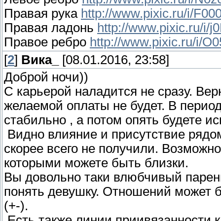
Правая рука
http://www.pixic.ru/i/F
Правая ладонь
http://www.pixic.ru/i
Правое ребро
http://www.pixic.ru/i
[
2
]
Вика_
[08.01.2016, 23:58]
Доброй ночи))
С карьерой наладится не сразу. Вер
желаемой оплаты не будет. В период
стабильно , а потом опять будете ис
Видно влияние и присутствие рядом
скорее всего не получили. Возможно
которыми можете быть близки.
Вы довольно таки влюбчивый парен
понять девушку. Отношений может бы
(+-).
Есть также линии приивязанности к 