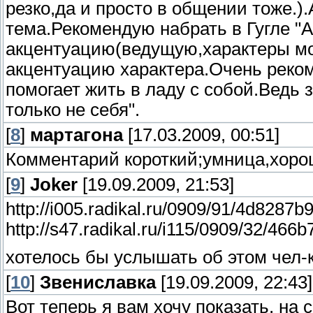
резко,да и просто в общении тоже.).
тема.Рекомендую набрать в Гугле "
акцентуацию(ведущую,характеры мо
акцентуацию характера.Очень реком
помогает жить в ладу с собой.Ведь з
только не себя".
[
8
]
мартагона
[17.03.2009, 00:51]
Комментарий короткий;умница,хорош
[
9
]
Joker
[19.09.2009, 21:53]
http://i005.radikal.ru/0909/91/4d8287b
http://s47.radikal.ru/i115/0909/32/466
хотелось бы услышать об этом чел-к
[
10
]
Звениславка
[19.09.2009, 22:43]
Вот теперь я вам хочу показать, на 