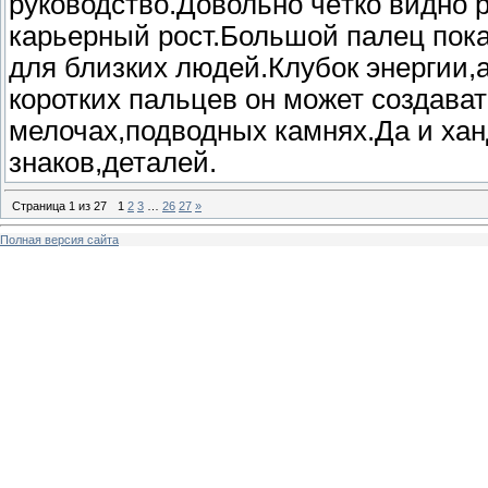
руководство.Довольно чётко видно 
карьерный рост.Большой палец пок
для близких людей.Клубок энергии
коротких пальцев он может создават
мелочах,подводных камнях.Да и хан
знаков,деталей.
Страница
1
из
27
1
2
3
…
26
27
»
Полная версия сайта