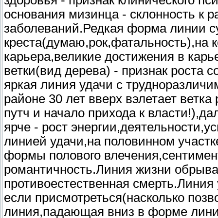
основания мизинца - склонность к 
заболеваний.Редкая форма линии су
креста(думаю,рок,фатальность),на 
карьера,великие достижения в карь
ветки(вид дерева) - признак роста 
яркая линия удачи с трудноразличи
районе 30 лет вверх вэлетает ветк
путч и начало прихода к власти!),д
ярче - рост энергии,деятельности,
линией удачи,на половинном участк
формы полового влечения,сентимен
романтичность.Линия жизни обрывает
противоестественная смерть.Линия
если присмотреться(насколько позво
линия,падающая вниз в форме линии