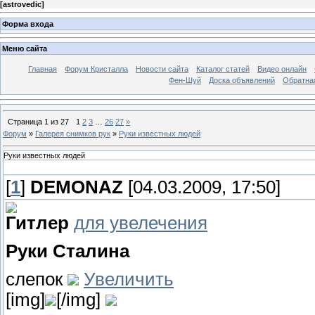
[
astrovedic
]
Форма входа
Меню сайта
Главная
Форум Кристалла
Новости сайта
Каталог статей
Видео онлайн
Фен-Шуй
Доска объявлений
Обратна
Страница
1
из
27
1
2
3
…
26
27
»
Форум
»
Галерея снимков рук
»
Руки известных людей
Руки известных людей
[
1
]
DEMONAZ
[04.03.2009, 17:50]
Гитлер
для увелечения
Руки Сталина
слепок
Увеличить
[img]
[/img]