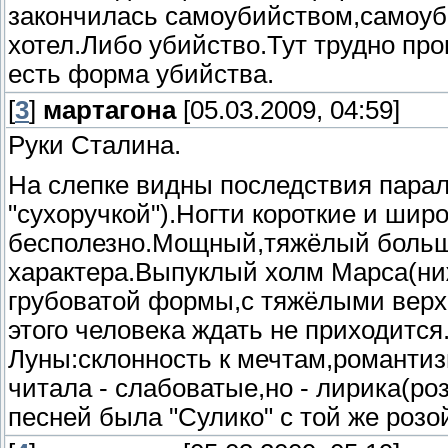
закончилась самоубийством,самоу
хотел.Либо убийство.Тут трудно пр
есть форма убийства.
[
3
]
мартагона
[05.03.2009, 04:59]
Руки Сталина.
На слепке видны последствия пара
"сухоручкой").Ногти короткие и шир
бесполезно.Мощный,тяжёлый большо
характера.Выпуклый холм Марса(ниж
грубоватой формы,с тяжёлыми верх
этого человека ждать не приходит
Луны:склонность к мечтам,романтизм
читала - слабоватые,но - лирика(р
песней была "Сулико" с той же розо