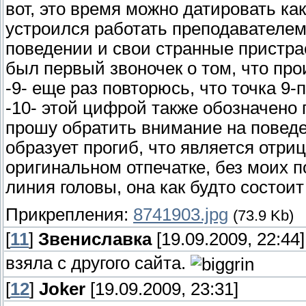
вот, это время можно датировать как
устроился работать преподавателем,
поведении и свои странные пристра
был первый звоночек о том, что пр
-9- еще раз повторюсь, что точка 9-
-10- этой цифрой также обозначено 
прошу обратить внимание на поведе
образует прогиб, что является отри
оригинальном отпечатке, без моих п
линия головы, она как будто состоит
Прикрепления:
8741903.jpg
(73.9 Kb)
[
11
]
Звениславка
[19.09.2009, 22:44]
взяла с другого сайта.
[
12
]
Joker
[19.09.2009, 23:31]