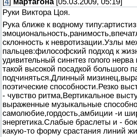
[
4
]
мартагона
[05.03.2009, 05:19]
Руки Виктора Цоя.
Рука ближе к водному типу:артисти
эмоциональность,ранимость,впечат
склонность к невротизации.Узлы м
пальцев:философский подход к жизн
удивительный синнтез голого нерва
такой высокой посадкой большого п
подчиняться.Длинный мизинец,выра
поэтические способности.Резко вы
- чувство ритма,Вертикальное выст
выраженные музыкальные способнос
самолюбие,гордость,амбиции -и шир
энергетика.Слабые браслеты и - бо
какую-то форму срастания линий жиз