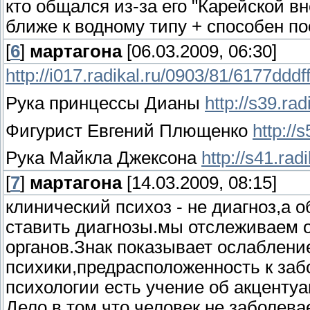
кто общался из-за его "Карейской в
ближе к водному типу + способен по
[
6
]
мартагона
[06.03.2009, 06:30]
http://i017.radikal.ru/0903/81/6177dddf
Рука принцессы Дианы
http://s39.ra
Фигурист Евгений Плющенко
http://
Рука Майкла Джексона
http://s41.ra
[
7
]
мартагона
[14.03.2009, 08:15]
клинический психоз - не диагноз,а
ставить диагнозы.мы отслеживаем 
органов.Знак показывает ослаблени
психики,предрасположенность к заб
психологии есть учение об акценту
Дело в том,что человек не заболев