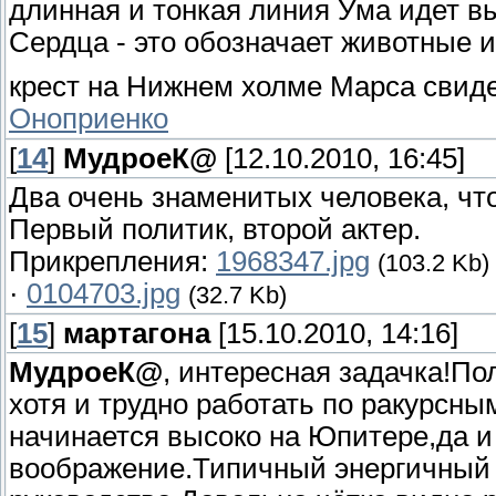
длинная и тонкая линия Ума идет в
Сердца - это обозначает животные 
крест на Нижнем холме Марса свиде
Оноприенко
[
14
]
МудроеК@
[12.10.2010, 16:45]
Два очень знаменитых человека, чт
Первый политик, второй актер.
Прикрепления:
1968347.jpg
(103.2 Kb)
·
0104703.jpg
(32.7 Kb)
[
15
]
мартагона
[15.10.2010, 14:16]
МудроеК@
, интересная задачка!По
хотя и трудно работать по ракурсны
начинается высоко на Юпитере,да и
воображение.Типичный энергичный