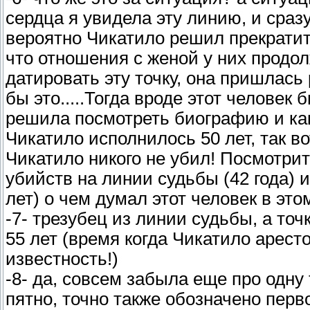
сердца я увидела эту линию, и сраз
вероятно Чикатило решил прекратить
что отношения с женой у них продо
датировать эту точку, она пришлась 
бы это.....Тогда вроде этот человек
решила посмотреть биографию и како
Чикатило исполнилось 50 лет, так во
Чикатило никого не убил! Посмотри
убийств на линии судьбы (42 года) и
лет) о чем думал этот человек в эт
-7- трезубец из линии судьбы, а точ
55 лет (время когда Чикатило арест
известность!)
-8- да, совсем забыла еще про одну 
пятно, точно также обозначено перво