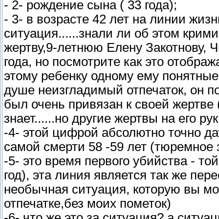
- 2- рождение сына ( 33 года);
- 3- в возрасте 42 лет на линии жи
ситуация......знали ли об этом крим
жертву,9-летнюю Елену Закотнову, Ч
года, но посмотрите как это отображ
этому ребенку одному ему понятные 
душе неизгладимый отпечаток, он п
был очень привязан к своей жертве 
знает......но другие жертвы на его ру
-4- этой цифрой абсолютно точно да
самой смерти 58 -59 лет (тюремное 
-5- это время первого убийства - то
год), эта линия является так же пе
необычная ситуация, которую вы мо
отпечатке,без моих пометок)
-6- что же это за ситуация? а ситуа