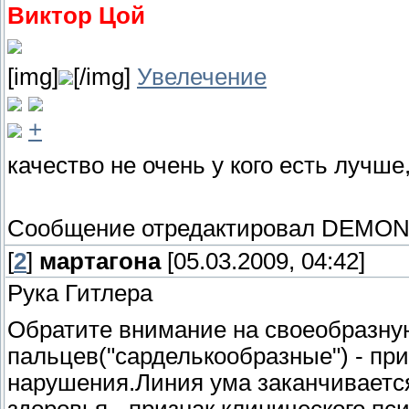
Виктор Цой
[img]
[/img]
Увелечение
+
качество не очень у кого есть лучше
Сообщение отредактировал
DEMON
[
2
]
мартагона
[05.03.2009, 04:42]
Рука Гитлера
Обратите внимание на своеобразн
пальцев("сарделькообразные") - пр
нарушения.Линия ума заканчивается
здоровья - признак клинического пс