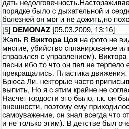
дать недолговечность.Настораживае
порядке было с дыхательной и серд
болезней он мог и не дожить,но пох
[
5
]
DEMONAZ
[05.03.2009, 13:16]
Жаль В
Виктора Цоя
на фото не вид
многие, убийство спланированое ил
справился с управлением). Виктора 
песни ибо то что он пел не терпело 
прекращались. Пластика движения, 
Брюса Ли. некторые часто приписы
выпить, Но я с этим крайне не согла
Насчет гордости это было, т.к. он б
внешности, поэтому ему приходилось
самоуважение, он знал всегда что о
и не только этим). В детстве был о