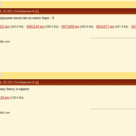
11, 01:06 | Сообщение #
35
орошем качестве из книги Хиро - 6
52.jpg
·
4982144.jpg
·
4971668.jpg
·
8041677.jpg
·
347
(242.9 Kb)
(256.5 Kb)
(293.8 Kb)
(247.4 Kb)
dbi.com
11, 01:10 | Сообщение #
36
ому боксу и карате
58.jpg
(178.0 Kb)
dbi.com