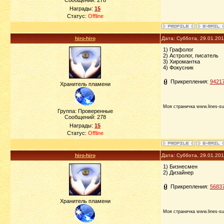
Сообщений:
278
Награды:
15
Статус:
Offline
hiro-hiro
Дата: Суббота, 29.01.20
1) Графолог
2) Астролог, писатель
3) Хиромантка
4) Фокусник
Прикрепления:
94217
Хранитель пламени
Моя страничка www.lines-su
Группа: Проверенные
Сообщений:
278
Награды:
15
Статус:
Offline
hiro-hiro
Дата: Суббота, 29.01.20
1) Бизнесмен
2) Дизайнер
Прикрепления:
56837
Хранитель пламени
Моя страничка www.lines-su