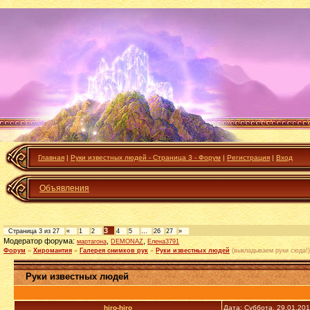
Главная
|
Руки известных людей - Страница 3 - Форум
|
Регистрация
|
Вход
Объявления
3
Страница
3
из
27
«
1
2
4
5
…
26
27
»
Модератор форума:
,
,
мартагона
DEMONAZ
Елена3791
Форум
»
Хиромантия
»
Галерея снимков рук
»
Руки известных людей
(выкладываем руки сюда!)
Руки известных людей
hiro-hiro
Дата: Суббота, 29.01.20