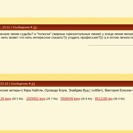
1, 15:11 | Сообщение #
43
начале линии судьбы? и "полоски" (жирные горизонтальные линии) у конца линии жизн
 нить может что нить интересное сказать?)) угадать профессию?))) а я потом личность
, 22:10 | Сообщение #
44
ские актеры=) Кира Найтли, Орландо Блум, Элайджа Вуд ( хоббит), Виктория Бэкхем=
36.jpeg
·
1829452.jpeg
·
5506049.jpeg
·
8512180.jpg
(29.5 Kb)
(25.7 Kb)
(26.8 Kb)
(36.0 Kb)