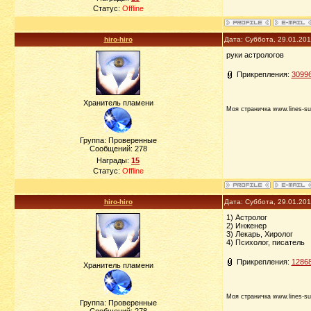
Статус:
Offline
hiro-hiro
Дата: Суббота, 29.01.20
руки астрологов
Прикрепления:
30996
Хранитель пламени
Моя страничка www.lines-su
Группа: Проверенные
Сообщений:
278
Награды:
15
Статус:
Offline
hiro-hiro
Дата: Суббота, 29.01.20
1) Астролог
2) Инженер
3) Лекарь, Хиролог
4) Психолог, писатель
Прикрепления:
12868
Хранитель пламени
Моя страничка www.lines-su
Группа: Проверенные