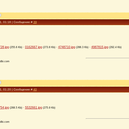
11, 01:18 | Сообщение #
39
28.jpg
·
0162667.jpg
·
4748710.jpg
·
4987815.jpg
(255.6 Kb)
(273.8 Kb)
(288.3 Kb)
(292.4 Kb)
dbi.com
11, 01:20 | Сообщение #
40
54.jpg
·
5532661.jpg
(268.5 Kb)
(275.9 Kb)
dbi.com