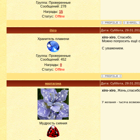
Группа: Проверенные
Сообщений:
278
Награды:
15
Статус:
Offline
ihiro
Дата: Суббота, 29.01.20
xiro-xiro
, Спасибо.
Хранитель пламени
Можно попросить ещё о
С уважением.
Группа: Проверенные
Сообщений:
452
Награды:
0
Статус:
Offline
мартагона
Дата: Суббота, 29.01.20
xiro-xiro
, Жень,спасибо
У желания - тысяча возможно
Мудрость сияния