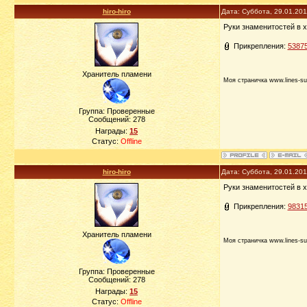
hiro-hiro
Дата: Суббота, 29.01.20
Руки знаменитостей в х
Прикрепления:
53875
Хранитель пламени
Моя страничка www.lines-su
Группа: Проверенные
Сообщений:
278
Награды:
15
Статус:
Offline
hiro-hiro
Дата: Суббота, 29.01.20
Руки знаменитостей в х
Прикрепления:
98315
Хранитель пламени
Моя страничка www.lines-su
Группа: Проверенные
Сообщений:
278
Награды:
15
Статус:
Offline