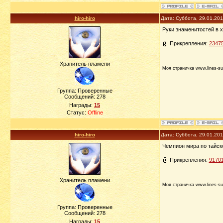
hiro-hiro
Дата: Суббота, 29.01.20
Руки знаменитостей в х
Прикрепления:
23475
Хранитель пламени
Моя страничка www.lines-su
Группа: Проверенные
Сообщений:
278
Награды:
15
Статус:
Offline
hiro-hiro
Дата: Суббота, 29.01.20
Чемпион мира по тайск
Прикрепления:
91701
Хранитель пламени
Моя страничка www.lines-su
Группа: Проверенные
Сообщений:
278
Награды:
15