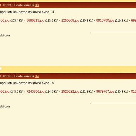
11, 01:04 | Сообщение #
33
орошем качестве из книги Хиро - 4
30.jpg
·
5680213.jpg
·
1250068.jpg
·
8913780.jpg
·
699
(255.4 Kb)
(213.9 Kb)
(280.3 Kb)
(216.3 Kb)
dbi.com
11, 01:05 | Сообщение #
34
орошем качестве из книги Хиро - 5
56.jpg
·
7243706.jpg
·
2520522.jpg
·
9679767.jpg
·
015
(245.6 Kb)
(214.9 Kb)
(222.8 Kb)
(240.4 Kb)
dbi.com