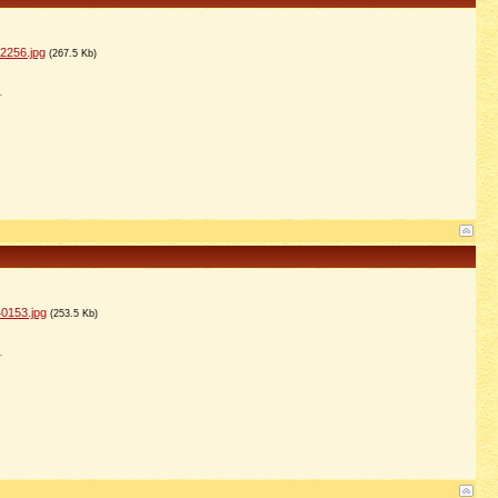
2256.jpg
(267.5 Kb)
0153.jpg
(253.5 Kb)