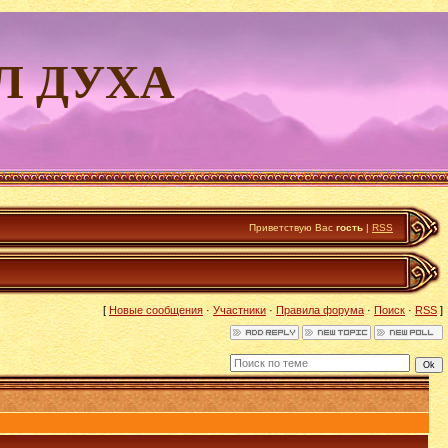
Л ДУХА
Приветствую Вас
гость
|
RSS
[
Новые сообщения
·
Участники
·
Правила форума
·
Поиск
·
RSS
]