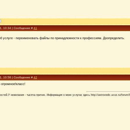
11, 10:34 | Сообщение #
41
б услуге - переименовать файлы по принадлежности к профессиям. Доопределить.
11, 10:58 | Сообщение #
42
 огромное!класс!
стей.У нежелания - тысяча причин. Информация о моих услугах здесь http://astrovedic.ucoz.ru/forum/