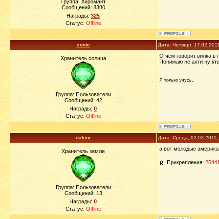
Группа: Хиромант
Сообщений:
8380
Награды:
325
Статус:
Offline
sonic
Дата: Четверг, 17.02.201
О чем говорит вилка в 
Хранитель солнца
Понимаю не ахти ну кто
Я только учусь..
Группа: Пользователи
Сообщений:
42
Награды:
0
Статус:
Offline
dakini
Дата: Среда, 02.03.2011
а вот молодые американ
Хранитель земли
Прикрепления:
25441
Группа: Пользователи
Сообщений:
13
Награды:
0
Статус:
Offline