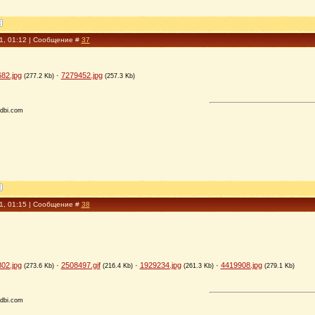
11, 01:12 | Сообщение #
37
82.jpg
·
7279452.jpg
(277.2 Kb)
(257.3 Kb)
dbi.com
11, 01:15 | Сообщение #
38
02.jpg
·
2508497.gif
·
1929234.jpg
·
4419908.jpg
(273.6 Kb)
(216.4 Kb)
(261.3 Kb)
(279.1 Kb)
dbi.com