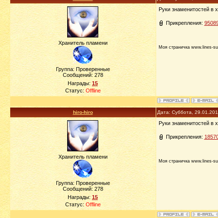
Руки знаменитостей в х
Прикрепления:
95089
Хранитель пламени
Моя страничка www.lines-su
Группа: Проверенные
Сообщений:
278
Награды:
15
Статус:
Offline
hiro-hiro
Дата: Суббота, 29.01.20
Руки знаменитостей в х
Прикрепления:
18570
Хранитель пламени
Моя страничка www.lines-su
Группа: Проверенные
Сообщений:
278
Награды:
15
Статус:
Offline