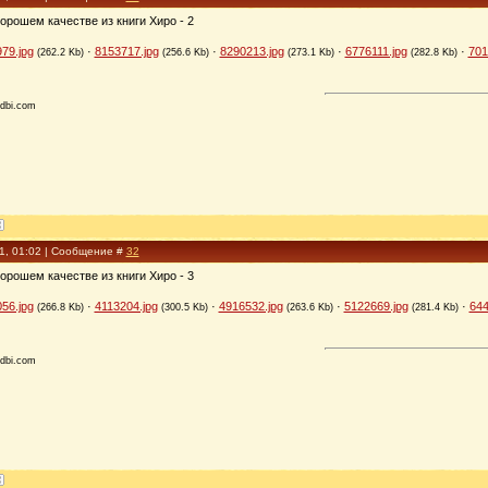
орошем качестве из книги Хиро - 2
79.jpg
·
8153717.jpg
·
8290213.jpg
·
6776111.jpg
·
701
(262.2 Kb)
(256.6 Kb)
(273.1 Kb)
(282.8 Kb)
dbi.com
11, 01:02 | Сообщение #
32
орошем качестве из книги Хиро - 3
56.jpg
·
4113204.jpg
·
4916532.jpg
·
5122669.jpg
·
644
(266.8 Kb)
(300.5 Kb)
(263.6 Kb)
(281.4 Kb)
dbi.com