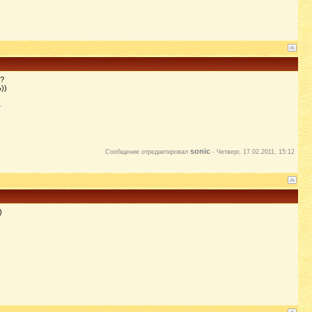
и?
))
sonic
Сообщение отредактировал
-
Четверг, 17.02.2011, 15:12
)