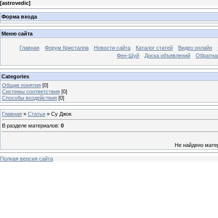
[
astrovedic
]
Форма входа
Меню сайта
Главная
Форум Кристалла
Новости сайта
Каталог статей
Видео онлайн
Фен-Шуй
Доска объявлений
Обратна
Categories
Общие понятия
[0]
Системы соответствия
[0]
Способы воздействия
[0]
Главная
»
Статьи
» Су Джок
В разделе материалов
:
0
Не найдено мате
Полная версия сайта