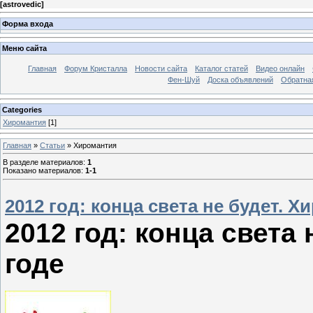
[
astrovedic
]
Форма входа
Меню сайта
Главная
Форум Кристалла
Новости сайта
Каталог статей
Видео онлайн
Фен-Шуй
Доска объявлений
Обратна
Categories
Хиромантия
[1]
Главная
»
Статьи
» Хиромантия
В разделе материалов
:
1
Показано материалов
:
1-1
2012 год: конца света не будет. Х
2012 год: конца света 
годе