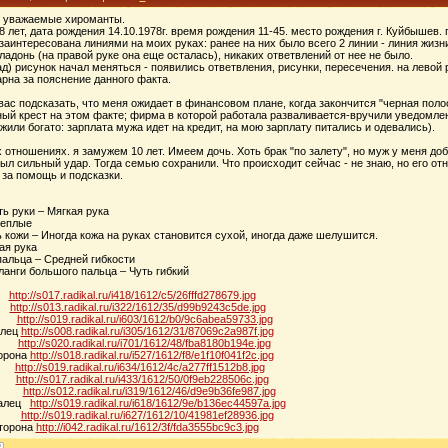
, уважаемые хироманты.
8 лет, дата рождения 14.10.1978г. время рождения 11-45. место рождения г. Куйбышев.
заинтересована линиями на моих руках: ранее на них было всего 2 линии - линия жиз
адонь (на правой руке она еще осталась), никаких ответвлений от нее не было.
ад) рисунок начал меняться - появились ответвления, рисунки, пересечения. на левой
рна за пояснение данного факта.
ас подсказать, что меня ожидает в финансовом плане, когда закончится "черная полос
ый крест на этом факте; фирма в которой работала разваливается-вручили уведомлени
 жили богато: зарплата мужа идет на кредит, на мою зарплату питались и одевались).
 отношениях. я замужем 10 лет. Имеем дочь. Хоть брак "по залету", но муж у меня д
ыл сильный удар. Тогда семью сохранили. Что происходит сейчас - не знаю, но его от
за помощь и подсказки.
ть руки – Мягкая рука
теплые
ь кожи – Иногда кожа на руках становится сухой, иногда даже шелушится.
кая рука
пальца – Средней гибкости
ланги большого пальца – Чуть гибкий
а
http://s017.radikal.ru/i418/1612/c5/26fffd278679.jpg
ь
http://s013.radikal.ru/i322/1612/35/d99b9243c5de.jpg
ьцы
http://s019.radikal.ru/i603/1612/b0/9c6abea59733.jpg
алец
http://s008.radikal.ru/i305/1612/31/87069c2a987f.jpg
бро
http://s020.radikal.ru/i701/1612/48/fba8180b194e.jpg
торона
http://s018.radikal.ru/i527/1612/f8/e1f10f041f2c.jpg
ка
http://s019.radikal.ru/i634/1612/4c/a277ff1512b8.jpg
нь
http://s017.radikal.ru/i433/1612/50/0f9eb228506c.jpg
ьцы
http://s012.radikal.ru/i319/1612/46/d9e9b36fe987.jpg
палец
http://s019.radikal.ru/i618/1612/9e/b136ec44597a.jpg
бро
http://s019.radikal.ru/i627/1612/10/41981ef28936.jpg
сторона
http://i042.radikal.ru/1612/3f/fda3555bc9c3.jpg