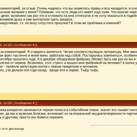
комментарий, за отзыв. Очень надеюсь что вы окажетесь правы и все наладится. я оче
окие желания у меня? Понимаю, что есть люди кто живет еще хуже. Что многие через э
денег. возможно как раз это и отложило на мне отпечаток и не хочу оказаться в подобн
вложили душу и уже выплатили треть кредита.
акручиваю, т.к. не могу отпустить прошлое? в этом же проблема и изменой?
16, 14:18 | Сообщение #
6
 за комментарий. Я стараюсь меняться. Читаю соответствующую литературу. Мне импо
к факт частично и моей вины. работала над собой. Постаралась измениться, особенно
ентябре прошлого года. А в декабре обнаружили фиброму (Может быть как раз ее вы и 
олезни от нервов. Возможно, этот стресс и вышел мне фибромой на яичнике? в матке у
тог - провели ампутацию матки с левым придатком и яичником.
о, узи делала пол года назад - вроде все в норме. Тьфу-тьфу.
16, 14:29 | Сообщение #
7
овека конкретно начинается черная полоса в событийном плане, значит его тыкают носо
кие, да как и мужские болезни, возникают из-за моральной неудовлетворенности парт
у и другому, просто мы боимся перемен.
с есть два выхода.