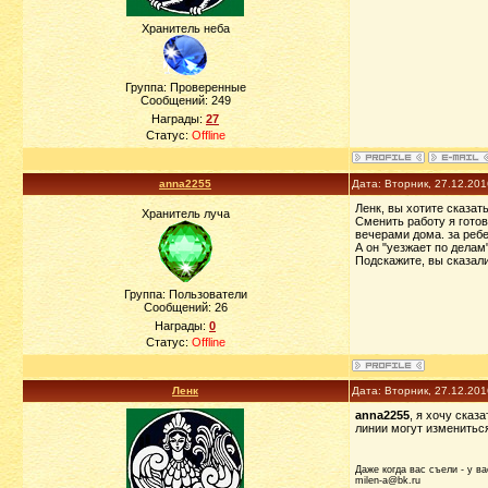
Хранитель неба
Группа: Проверенные
Сообщений:
249
Награды:
27
Статус:
Offline
anna2255
Дата: Вторник, 27.12.20
Ленк, вы хотите сказать
Хранитель луча
Сменить работу я готов
вечерами дома. за ребе
А он "уезжает по делам"
Подскажите, вы сказали
Группа: Пользователи
Сообщений:
26
Награды:
0
Статус:
Offline
Ленк
Дата: Вторник, 27.12.20
anna2255
, я хочу сказ
линии могут измениться
Даже когда вас съели - у ва
milen-a@bk.ru