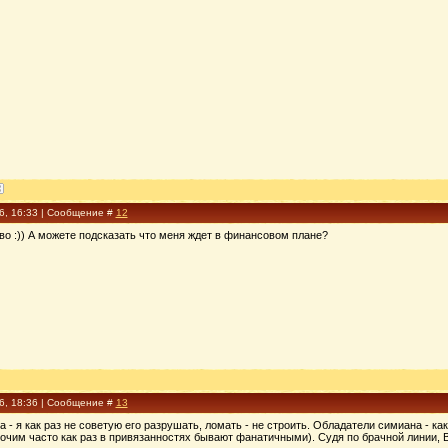
16, 16:33 | Сообщение #
12
о :)) А можете подсказать что меня ждет в финансовом плане?
16, 18:36 | Сообщение #
13
ка - я как раз не советую его разрушать, ломать - не строить. Обладатели симиана - 
чим часто как раз в привязанностях бывают фанатичными). Судя по брачной линии, В