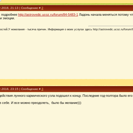
2.2016, 21:13 | Сообщение #
2
, подробнее
http://astrovedic.ucoz.ru/forum/84-5483-1
Ладонь начала меняться потому что
и эмоции.
стей.У нежелания - тысяча причин. Информация о моих услугах здесь http://astrovedic.ucoz.ru/forum/
2.2016, 23:15 | Сообщение #
3
ействия лунного кармического узла подошел к концу. Последние год-полтора было его
в себе. И все можно преодолеть, было бы желание)))