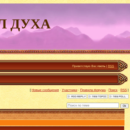
Л ДУХА
Приветствую Вас
гость
|
RSS
[
Новые сообщения
·
Участники
·
Правила форума
·
Поиск
·
RSS
]