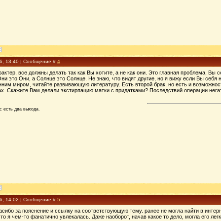
16, 13:40 | Сообщение #
4
актер, все должны делать так как Вы хотите, а не как они. Это главная проблема, Вы
ни это Они, а Солнце это Солнце. Не знаю, что видят другие, но я вижу если Вы себя 
ним миром, читайте развивающую литературу. Есть второй брак, но есть и возможность
ах. Скажите Вам делали экстирпацию матки с придатками? Последствий операции нега
с есть два выхода.
16, 14:02 | Сообщение #
5
сибо за пояснение и ссылку на соответствующую тему. ранее не могла найти в интерн
что я чем-то фанатично увлекалась. Даже наоборот, начав какое то дело, могла его лег