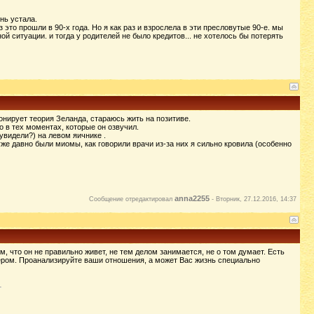
нь устала.
то прошли в 90-х года. Но я как раз и взрослела в эти пресловутые 90-е. мы
ой ситуации. и тогда у родителей не было кредитов... не хотелось бы потерять
нирует теория Зеланда, стараюсь жить на позитиве.
 в тех моментах, которые он озвучил.
увидели?) на левом яичнике .
же давно были миомы, как говорили врачи из-за них я сильно кровила (особенно
anna2255
Сообщение отредактировал
-
Вторник, 27.12.2016, 14:37
м, что он не правильно живет, не тем делом занимается, не о том думает. Есть
нером. Проанализируйте ваши отношения, а может Вас жизнь специально