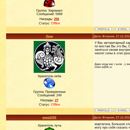
Группа: Хиромант
Сообщений:
5968
Награды:
255
Статус:
Offline
Ленк
Дата: Вторник, 27.12.20
У Вас авторитарный хар
по местам Вы это Вы, О
заняться своим внутрен
хватит силы в этих рук
Даже когда вас съели - у ва
milen-a@bk.ru
Хранитель неба
Группа: Проверенные
Сообщений:
249
Награды:
27
Статус:
Offline
anna2255
Дата: Вторник, 27.12.20
мартагона, Большое спа
Хранитель луча
могу про себя сказать 