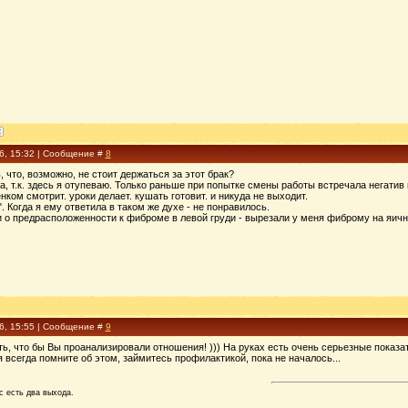
16, 15:32 | Сообщение #
8
, что, возможно, не стоит держаться за этот брак?
а, т.к. здесь я отупеваю. Только раньше при попытке смены работы встречала негатив
нком смотрит. уроки делает. кушать готовит. и никуда не выходит.
. Когда я ему ответила в таком же духе - не понравилось.
 о предрасположенности к фиброме в левой груди - вырезали у меня фиброму на яичник
16, 15:55 | Сообщение #
9
ать, что бы Вы проанализировали отношения! ))) На руках есть очень серьезные пока
 всегда помните об этом, займитесь профилактикой, пока не началось...
с есть два выхода.