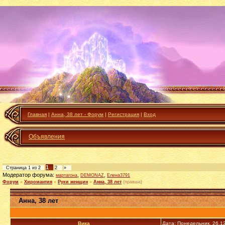
Главная
|
Анна, 38 лет - Форум
|
Регистрация
|
Вход
Объявления
1
Страница
1
из
2
2
»
Модератор форума:
,
,
мартагона
DEMONAZ
Елена3791
Форум
»
Хиромантия
»
Руки женщин
»
Анна, 38 лет
(правша)
Анна, 38 лет
Вика_
Дата: Понедельник, 26.1