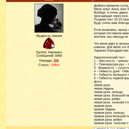
Доброго времени суток
Меня зовут Анна, мне 3
Вообще, я очень давно 
проходящая через всю л
Позднее (лет 10-15 наз
Буду очень вам благода
Если возможно, прошу в
которая поставила жирн
Мудрость сияния
ипотека. мы никогда не
Что меня ждет в личных
измены. Для меня это б
Заранее благодарю вас 
Группа: Хиромант
Сообщений:
5968
Хирологический тест:
Награды:
255
1 – Жесткость – мягкос
2 – Температура рук – 
Статус:
Offline
3 - Влажность – сухост
4 – Гибкость руки - Гиб
5 – Гибкость большого 
6 – Гибкость первой фа
фото:
левая рук
левая ладон
левая рука. пал
левая рука. большой п
левая рука. ре
левая рука. тыльная с
правая ру
правая ладо
правая рука. пал
правая рука большой 
правая рука. ре
правая рука. тыльная 