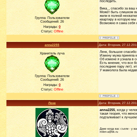
последить.
Вика_, спасибо за ваш 
Может быть слишком выс
жили в полной нехватке 
Группа: Пользователи
квартиру в которую мы 
Сообщений:
26
Возможно я сама себя н
Награды:
0
Статус:
Offline
anna2255
Дата: Вторник, 27.12.20
Ленк, большое спасибо
Хранитель луча
Измену мужа приняла ка
Об измене я узнала в с
Есть мнение, что все б
последние пару лет). и
У мамолога была недавн
Группа: Пользователи
Сообщений:
26
Награды:
0
Статус:
Offline
Ленк
Дата: Вторник, 27.12.20
anna2255
, когда у чел
такая теория, что женс
подталкивает к лучшем
Даже когда вас съели - у ва
milen-a@bk.ru