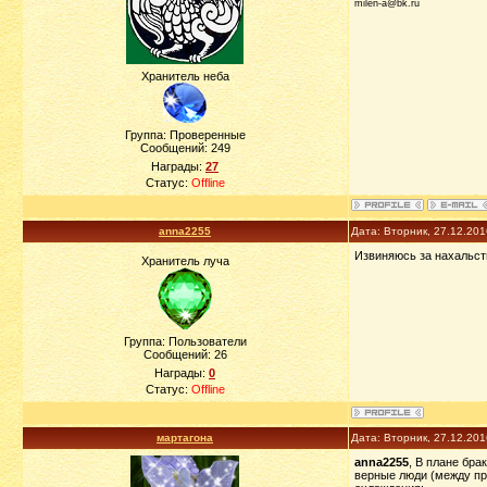
milen-a@bk.ru
Хранитель неба
Группа: Проверенные
Сообщений:
249
Награды:
27
Статус:
Offline
anna2255
Дата: Вторник, 27.12.20
Извиняюсь за нахальств
Хранитель луча
Группа: Пользователи
Сообщений:
26
Награды:
0
Статус:
Offline
мартагона
Дата: Вторник, 27.12.20
anna2255
, В плане бра
верные люди (между про