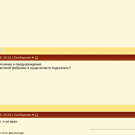
6, 16:11 | Сообщение #
10
яснение и предупреждение.
актикой фибромы в груди можете подсказать?
16, 16:22 | Сообщение #
11
е, я не врач.
с есть два выхода.