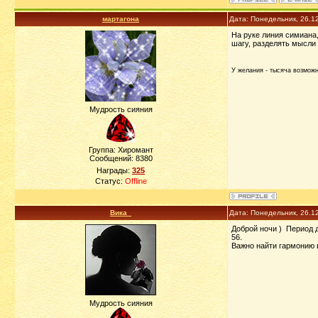
мартагона
Дата: Понедельник, 26.1
На руке линия симиана
шагу, разделять мысли 
У желания - тысяча возможно
Мудрость сияния
Группа: Хиромант
Сообщений:
8380
Награды:
325
Статус:
Offline
Вика_
Дата: Понедельник, 26.1
Доброй ночи ) Период д
56.
Важно найти гармонию 
Мудрость сияния