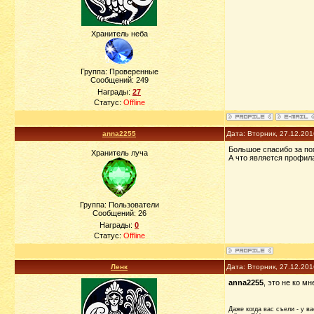
Хранитель неба
Группа: Проверенные
Сообщений:
249
Награды:
27
Статус:
Offline
anna2255
Дата: Вторник, 27.12.201
Большое спасибо за по
Хранитель луча
А что является профил
Группа: Пользователи
Сообщений:
26
Награды:
0
Статус:
Offline
Ленк
Дата: Вторник, 27.12.20
anna2255
, это не ко мн
Даже когда вас съели - у ва