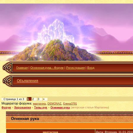
Главная
|
Огненная рука - Форум
|
Регистрация
|
Вход
Объявления
1
Страница
1
из
3
2
3
»
Модератор форума:
,
,
мартагона
DEMONAZ
Елена3791
Форум
»
Хиромантия
»
Типы рук
»
Огненная рука
(авторская статья Мартагоны)
Огненная рука
мартагона
Дата: Вторник, 11.01.201