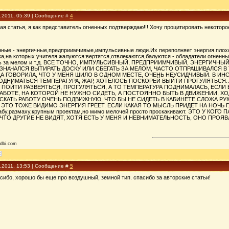
1.2011, 05:39 | Сообщение #
4
я статья, я как представитель огненных подтверждаю!!! Хочу процитировать некоторо
нные - энергичные,предприимчивые,импульсивные люди.Их переполняет энергия.плохо
а,на которых учителя жалуются:вертятся,отвлекаются,балуются - обладатели огненных
дить за мелом и т.д. ВСЕ ТОЧНО, ИМПУЛЬСИВНЫЙ, ПРЕДПРИИМЧИВЫЙ, ЭНЕРГИЧН
ЗНАЧАЛСЯ ВЫТИРАТЬ ДОСКУ ИЛИ СБЕГАТЬ ЗА МЕЛОМ, ЧАСТО ОТПРАШИВАЛСЯ В 
А ГОВОРИЛА, ЧТО У МЕНЯ ШИЛО В ОДНОМ МЕСТЕ, ОЧЕНЬ НЕУСИДЧИВЫЙ. В ИН
ОДНИМАТЬСЯ ТЕМПЕРАТУРА, ЖАР, ХОТЕЛОСЬ ПОСКОРЕЙ ВЫЙТИ ПРОГУЛЯТЬСЯ... 
ПОЙТИ РАЗВЕЯТЬСЯ, ПРОГУЛЯТЬСЯ, А ТО ТЕМПЕРАТУРА ПОДНИМАЛАСЬ, ЕСЛИ 
АБОТЕ, НА КОТОРОЙ НЕ НУЖНО СИДЕТЬ, А ПОСТОЯННО БЫТЬ В ДВИЖЕНИИ, ХО
АТЬ РАБОТУ ОЧЕНЬ ПОДВИЖНУЮ, ЧТО БЫ НЕ СИДЕТЬ В КАБИНЕТЕ СЛОЖА РУКИ
 ЭТО ТОЖЕ ВИДИМО ЭНЕРГИЯ ГРЕЕТ. ЕСЛИ КАКАЯ ТО МЫСЛЬ ПРИДЕТ НА НОЧЬ ГЛ
абу,размаху,крупным проектам,но мимо мелочей просто проскакивают. ЭТО У К
ЧТО ДРУГИЕ НЕ ВИДЯТ, ХОТЯ ЕСТЬ У МЕНЯ И НЕВНИМАТЕЛЬНОСТЬ, ОНО ПРОЯВ
dbi.com
1.2011, 13:53 | Сообщение #
5
асибо, хорошо бы еще про воздушный, земной тип. спасибо за авторские статьи!