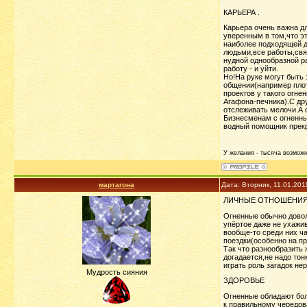
КАРЬЕРА .
Карьера очень важна д
уверенным в том,что эт
наиболее подходящей д
людьми,все работы,связ
нудной однообразной ра
работу - и уйти.
Но!На руке могут быть
общении(например плот
проектов у такого огне
Агафона-печника).С др
отслеживать мелочи.А 
Бизнесменам с огненны
водный помощник прекр
У желания - тысяча возможно
мартагона
Дата: Вторник, 11.01.201
ЛИЧНЫЕ ОТНОШЕНИ
Огненные обычно довол
упёртое даже не ухажи
вообще-то среди них ч
поездки(особенно на пр
Так что разнообразить 
догадается,не надо тон
играть роль загадок не
Мудрость сияния
ЗДОРОВЬЕ
Огненные обладают бол
к правильному чередов