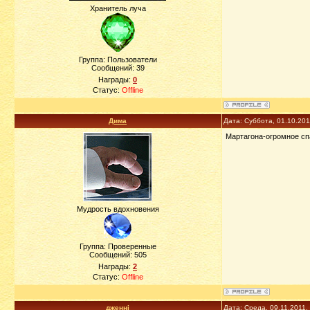
Хранитель луча
Группа: Пользователи
Сообщений:
39
Награды:
0
Статус:
Offline
Дима
Дата: Суббота, 01.10.20
Мартагона-огромное спа
Мудрость вдохновения
Группа: Проверенные
Сообщений:
505
Награды:
2
Статус:
Offline
дженні
Дата: Среда, 09.11.2011,