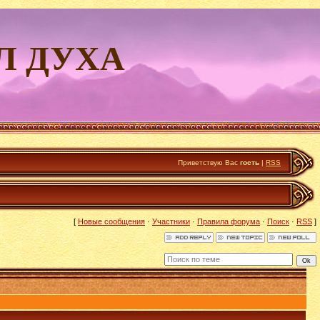
Л ДУХА
Приветствую Вас
гость
|
RSS
[
Новые сообщения
·
Участники
·
Правила форума
·
Поиск
·
RSS
]