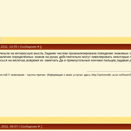
1.2011, 14:55 | Сообщение #
6
лкнули на интересную мысль.Задним числом проанализировала поведение знакомых огн
наличие определённых знаков на руках действительно могут нивелировать некоторые
ться на мелочах,вовремя их замечать.Да и прямоугольные кончики пальцев,задавая д
стей.У нежелания - тысяча причин. Информация о моих услугах здесь http://astrovedic.ucoz.ru/forum/
1.2011, 09:07 | Сообщение #
7