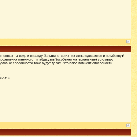
енных - а ведь и вправду большинство из них легко одеваются и не мёрзнут!
 проявления огненного типа6да,узлы9особенно материальные) усиливают
еловые способности,тоже будут делать это плюс повысят способности
86-141-5