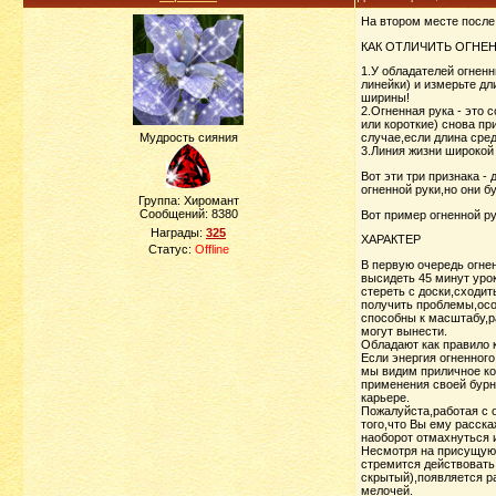
На втором месте после
КАК ОТЛИЧИТЬ ОГНЕН
1.У обладателей огнен
линейки) и измерьте дл
ширины!
2.Огненная рука - это
или короткие) снова п
Мудрость сияния
случае,если длина сре
3.Линия жизни широкой 
Вот эти три признака -
огненной руки,но они б
Группа: Хиромант
Сообщений:
8380
Вот пример огненной р
Награды:
325
ХАРАКТЕР
Статус:
Offline
В первую очередь огне
высидеть 45 минут урок
стереть с доски,сходи
получить проблемы,осо
способны к масштабу,р
могут вынести.
Обладают как правило 
Если энергия огненног
мы видим приличное ко
применения своей бурн
карьере.
Пожалуйста,работая с 
того,что Вы ему расска
наоборот отмахнуться и
Несмотря на присущую 
стремится действовать
скрытый),появляется ра
мелочей.