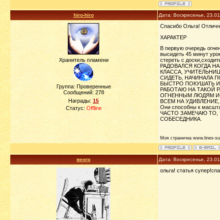
hiro-hiro
Дата: Воскресенье, 23.0
Спасибо Ольга! Отлична
ХАРАКТЕР
В первую очередь огне
высидеть 45 минут урок
Хранитель пламени
стереть с доски,схо
РАДОВАЛСЯ КОГДА НА
КЛАССА, УЧИТЕЛЬНИЦ
СИДЕТЬ, НАЧИНАЛА П
БЫСТРО ПОКУШАТЬ И 
Группа: Проверенные
РАБОТАЮ НА ТАКОЙ Р
Сообщений:
278
ОГНЕННЫМ ЛЮДЯМ ИСК
Награды:
15
ВСЕМ НА УДИВЛЕНИЕ,
Они способны к масшт
Статус:
Offline
ЧАСТО ЗАМЕЧАЮ ТО, 
СОБЕСЕДНИКА.
Моя страничка www.lines-su
венгр
Дата: Воскресенье, 23.0
ольга! статья супер!сп