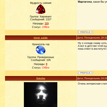
Мартагона
, какая Вы у
Мудрость сияния
Группа: Хиромант
Сообщений:
1327
Награды:
115
Статус:
Offline
imrat_saida
Дата: Понедельник, 28.0
Ну о холоде скажу хоть
Хранитель гор
А вот в детстве чтоб к
пока ответ в институте
Группа: Проверенные
Сообщений:
105
Награды:
0
Статус:
Offline
Sakebu
Дата: Понедельник, 04.0
Очень интересная стать