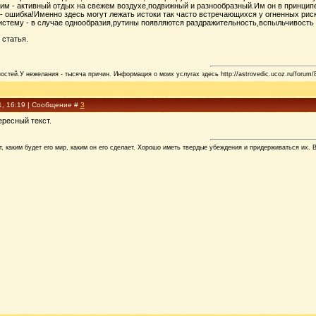
им - активный отдых на свежем воздухе,подвижный и разнообразный.Им он в принципе 
 - ошибка!Именно здесь могут лежать истоки так часто встречающихся у огненных ри
истему - в случае однообразия,рутины появляются раздражительность,вспыльчивость 
статья.
стей.У нежелания - тысяча причин. Информация о моих услугах здесь http://astrovedic.ucoz.ru/forum/
1, 16:19 | Сообщение #
3
ересный текст.
т, каким будет его мир, каким он его сделает. Хорошо иметь твердые убеждения и придерживаться их. В