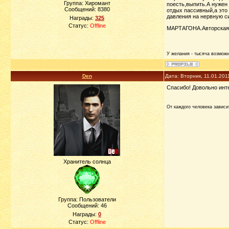
Группа: Хиромант
поесть,выпить.А нужен 
Сообщений:
8380
отдых пассивный,а это
давления на нервную с
Награды:
325
Статус:
Offline
МАРТАГОНА.Авторская 
У желания - тысяча возможно
Den
Дата: Вторник, 11.01.201
Спасибо! Довольно инт
От каждого человека зависи
Хранитель солнца
Группа: Пользователи
Сообщений:
46
Награды:
0
Статус:
Offline