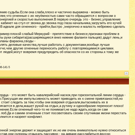
инию судьбы.Если она слаба,плохо и частично выражена - можно быть
более,что огненные с их неуёмностью сами часто обращаются с вопросом о
ергией и скоростью выполнения.В первую очередь это - бизнес,управление
инет на стул от звонка до звонка под глаза начальника,загрузить его кучей
 идеале для огненного - прийти,быстро ,энергично и малость небрежно сделать
имер:плохой слабый Меркурий - препятствие в бизнесе,признаки проблем в
ы руки сибарита(расширяющиеся вниз нижние фаланги пальцев) дадут лень,и
(планы фараона,своды -
влять деловые качества,лучше работать с документами,вообще лучше
егче,чем другие огненные переносить работу с повторяющимися циклами.
 людей,могут вовремя предупредить об опасности со их стороны.к тому же
86-141-5
дца - это может быть кавалерийский наскок,при горизонтальной линии сердца -
о.Присущая им импульсивность может приводить их к смене привязаностей,но
стоит следить за тем,чтобы они вовремя отдыхали,вытаскивать их в
рягается в дела,машет рукой на отдых,а рутину и однообразие переносит плохо!
нение.Если огненный чего-то не понимает,не надо ждать,когда он сам
в лоб.Да и самим огненным стоит посоветовать своим спутникам жизни перестать
лнится и назреет конфликт.
ной энергии держит и защищает их.но им очень внимательно нужно относиться
став,они склонны отдыхать пассивно - на диване,расслабиться,вкусно