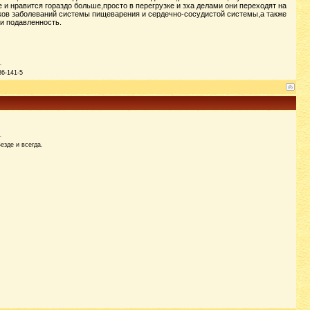
и нравится гораздо больше,просто в перегрузке и зха делами они переходят на
сков заболеваний системы пищеварения и сердечно-сосудистой системы,а также
и подавленность.
86-141-5
езде и всегда.