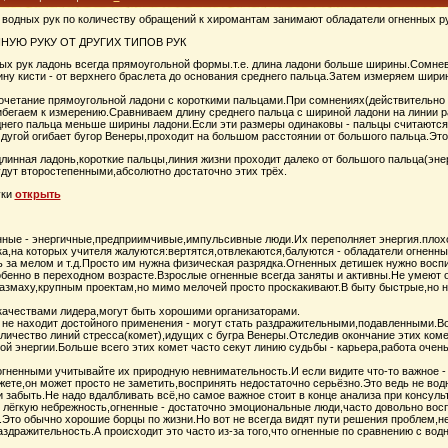
 водных рук по количеству обращений к хиромантам занимают обладатели огненных ру
НУЮ РУКУ ОТ ДРУГИХ ТИПОВ РУК
ных рук ладонь всегда прямоугольной формы.т.е. длина ладони больше ширины.Сомнев
ину кисти - от верхнего браслета до основания среднего пальца.Затем измеряем шир
 сочетание прямоугольной ладони с короткими пальцами.При сомнениях(действительно 
рибегаем к измерению.Сравниваем длину среднего пальца с шириной ладони на линии 
днего пальца меньше ширины ладони.Если эти размеры одинаковы - пальцы считаютс
дугой огибает бугор Венеры,проходит на большом расстоянии от большого пальца.Это 
 длинная ладонь,короткие пальцы,линия жизни проходит далеко от большого пальца(эн
удут второстепенными,абсолютно достаточно этих трёх.
уки
открыть
нные - энергичные,предприимчивые,импульсивные люди.Их переполняет энергия.плохо
а,на которых учителя жалуются:вертятся,отвлекаются,балуются - обладатели огненных
ть за мелом и т.д.Просто им нужна физическая разрядка.Огненных детишек нужно восп
бенно в переходном возрасте.Взрослые огненные всегда заняты и активны.Не умеют от
азмаху,крупным проектам,но мимо мелочей просто проскакивают.В быту быстрые,но н
качествами лидера,могут быть хорошими организаторами.
о не находит достойного применения - могут стать раздражительными,подавленными.В
личество линий стресса(комет),идущих с бугра Венеры.Отследив окончание этих коме
ой энергии.Больше всего этих комет часто секут линию судьбы - карьера,работа очен
огненными учитывайте их природную невнимательность.И если видите что-то важное -
жете,он может просто не заметить,воспринять недостаточно серьёзно.Это ведь не во
 забыть.Не надо вдалбливать всё,но самое важное стоит в конце анализа при консуль
лёгкую небрежность,огненные - достаточно эмоциональные люди,часто довольно вос
.Это обычно хорошие борцы по жизни.Но вот не всегда видят пути решения проблем,
здражительность.А происходит это часто из-за того,что огненные по сравнению с вод