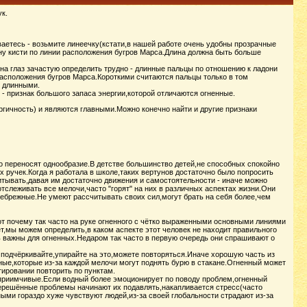
к.
аетесь - возьмите линеечку(кстати,в нашей работе очень удобны прозрачные
ину кисти по линии расположения бугров Марса.Длина должна быть больше
на глаз зачастую определить трудно - длинные пальцы по отношению к ладони
расположения бугров Марса.Короткими считаются пальцы только в том
я длинными.
- признак большого запаса энергии,которой отличаются огненные.
ергичность) и являются главными.Можно конечно найти и другие признаки
 переносят однообразие.В детстве большинство детей,не способных спокойно
 ручек.Когда я работала в школе,таких вертунов достаточно было попросить
итывать,давая им достаточно движения и самостоятельности - иначе можно
слеживать все мелочи,часто "горят" на них в различных аспектах жизни.Они
ебрежные.Не умеют рассчитывать своих сил,могут брать на себя более,чем
от почему так часто на руке огненного с чётко выраженными основными линиями
т,мы можем определить,в каком аспекте этот человек не находит правильного
ь важны для огненных.Недаром так часто в первую очередь они спрашивают о
 подчёркивайте,упирайте на это,можете повторяться.Иначе хорошую часть из
дные,которые из-за каждой мелочи могут поднять бурю в стакане.Огненный может
тировании повторить по пунктам.
приимчивые.Если водный более эмоционирует по поводу проблем,огненный
нерешённые проблемы начинают их подавлять,накапливается стресс(часто
ными гораздо хуже чувствуют людей,из-за своей глобальности страдают из-за