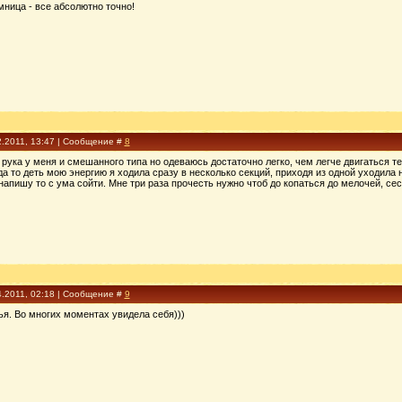
мница - все абсолютно точно!
2.2011, 13:47 | Сообщение #
8
 рука у меня и смешанного типа но одеваюсь достаточно легко, чем легче двигаться 
уда то деть мою энергию я ходила сразу в несколько секций, приходя из одной уходила 
 напишу то с ума сойти. Мне три раза прочесть нужно чтоб до копаться до мелочей, се
4.2011, 02:18 | Сообщение #
9
я. Во многих моментах увидела себя)))