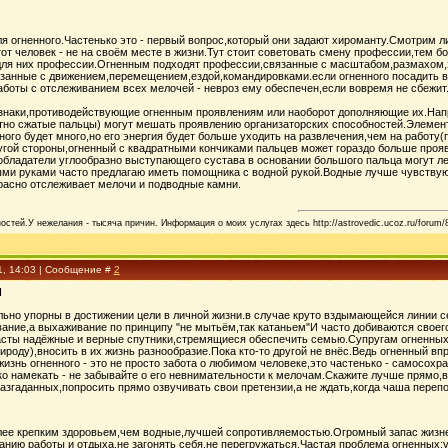
ля огненного.Частенько это - первый вопрос,который они задают хироманту.Смотрим л
от человек - не на своём месте в жизни.Тут стоит советовать смену профессии,тем 
ля них профессии.Огненным подходят профессии,связанные с масштабом,размахом,эн
анные с движением,перемещением,ездой,командировками.если огненного посадить в каб
боты с отслеживанием всех мелочей - невроз ему обеспечен,если вовремя не сбежит.В
 знаки,противодействующие огненным проявлениям или наоборот дополняющие их.Напр
но сжатые пальцы) могут мешать проявлению организаторских способностей.Элемент
нного будет много,но его энергия будет больше уходить на развлечения,чем на работу
угой стороны,огненный с квадратными кончиками пальцев может гораздо больше проя
обладатели углообразно выступающего сустава в основании большого пальца могут л
ми руками часто предлагаю иметь помощника с водной рукой.Водные лучше чувствуют
асно отслеживает мелочи и подводные камни.
стей.У нежелания - тысяча причин. Информация о моих услугах здесь http://astrovedic.ucoz.ru/forum/
1, 14:03 | Сообщение #
2
Я
ьно упорны в достижении цели в личной жизни.в случае круто вздымающейся линии сер
вание,а выхаживание по принципу "не мытьём,так катаньем"И часто добиваются своег
асты надёжные и верные спутники,стремящиеся обеспечить семью.Супругам огненных 
ироду),вносить в их жизнь разнообразие.Пока кто-то другой не внёс.Ведь огненный вп
жизнь огненного - это не просто забота о любимом человеке,это частенько - самосохра
ко намекать - не забывайте о его невнимательности к мелочам.Скажите лучше прямо,
разгаданных,попросить прямо озвучивать свои претензии,а не ждать,когда чаша перепо
ее крепким здоровьем,чем водные,лучшей сопротивляемостью.Огромный запас жизнен
анию работы и отдыха,не загонять себя,не перегружаться.Частая проблема огненных:у