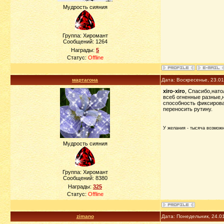
Мудрость сияния
Группа: Хиромант
Сообщений:
1264
Награды:
5
Статус:
Offline
мартагона
Дата: Воскресенье, 23.0
xiro-xiro
, Спасибо,нато
все6 огненные разные,
способность фиксирова
переносить рутину.
У желания - тысяча возможно
Мудрость сияния
Группа: Хиромант
Сообщений:
8380
Награды:
325
Статус:
Offline
zimano
Дата: Понедельник, 24.0