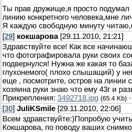
Ты прав дружище,я просто подумал
линию конкретного человека,мне лич
Я каждую свободную минуту читаю,с
[
29
]
кокшарова
[29.11.2010, 21:21]
Здравствуйте все! Как все начинающ
что фотографировала руки своих сос
подвернулся! Нужна же какая то база
глухонемого( плохо слышащий) у не
еще , посмотрите, остров на линии с
хозяина руки знаю что ему 43г и раз
Прикрепления:
3492718.jpg
(65.4 Kb)
[
30
]
JuliKSmile
[29.11.2010, 22:06]
Всем здравствуйте:)Попробую учитьс
Кокшарова, по поводу ваших снимков