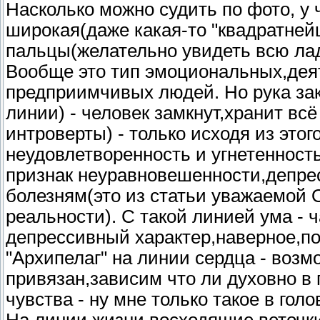
Насколько можно судить по фото, у 
широкая(даже какая-то "квадратней
пальцы(желательно увидеть всю лад
Вообще это тип эмоциональных,де
предприимчивых людей. Но рука зак
линии) - человек замкнут,хранит вс
интроверты) - только исходя из это
неудовлетворенность и угнетенност
признак неуравновешенности,депре
болезням(это из статьи уважаемой 
реальности). С такой линией ума -
депрессивный характер,наверное,по
"Архипелаг" на линии сердца - возм
привязан,зависим что ли духовно в 
чувства - ну мне только такое в голо