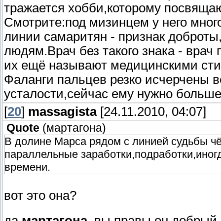
тражается хобби,которому посвящаю
Смотрите:под мизинцем у него много
линии самаритян - признак доброты,
людям.Врач без такого знака - вра
их ещё называют медицинскими сти
Фаланги пальцев резко исчерчены 
усталости,сейчас ему нужно больше 
[
20
]
massagista
[24.11.2010, 04:07]
Quote
(
мартагона
)
В долине Марса рядом с линией судьбы чё
параллельные заработки,подработки,иног
времени.
вот это она?
да
мартагона
, вы правы,он добрый