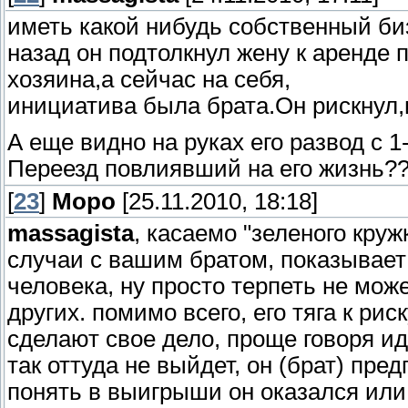
иметь какой нибудь собственный биз
назад он подтолкнул жену к аренде
хозяина,а сейчас на себя,
инициатива была брата.Он рискнул,и
А еще видно на руках его развод с 1
Переезд повлиявший на его жизнь?
[
23
]
Моро
[25.11.2010, 18:18]
massagista
, касаемо "зеленого круж
случаи с вашим братом, показывает
человека, ну просто терпеть не мож
других. помимо всего, его тяга к ри
сделают свое дело, проще говоря ид
так оттуда не выйдет, он (брат) пре
понять в выигрыши он оказался или 