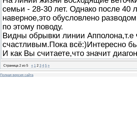
На линии жизни восходящие веточки 
семьи - 28-30 лет. Однако после 40 
наверное,это обусловлено разводо
по этому поводу.
Видны обрывки линии Апполона,т.е 
счастливым.Пока всё:)Интересно бы
И как Вы считаете,что значит диаг
Страница
2
из
5
«
1
2
3
4
5
»
Полная версия сайта