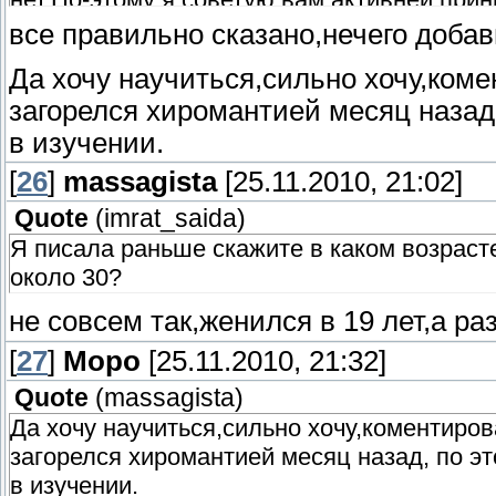
полезней и интересней и прежде всего для
все правильно сказано,нечего добав
Да хочу научиться,сильно хочу,коме
загорелся хиромантией месяц назад
в изучении.
[
26
]
massagista
[25.11.2010, 21:02]
Quote
(
imrat_saida
)
Я писала раньше скажите в каком возраст
около 30?
не совсем так,женился в 19 лет,а раз
[
27
]
Моро
[25.11.2010, 21:32]
Quote
(
massagista
)
Да хочу научиться,сильно хочу,коментирова
загорелся хиромантией месяц назад, по э
в изучении.