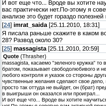
И вот еще что... Вроде вы хотите н
вас практически нет.По-этому я сов
анализе это будет гораздо полезней 
[
24
]
imrat_saida
[25.11.2010, 18:31]
Я писала раньше скажите в каком в
28? Развод около 30?
[
25
]
massagista
[25.11.2010, 20:59]
Quote
(
Thrasher
)
massagista, касаемо "зеленого кружка" то 
братом, показывает свободолюбивого и не
любого контроля и указок со стороны други
чувственные желания сделают свое дело, 
просто так оттуда не выйдет, он (брат) пр
в выигрыши он оказался или проиграл...
И вот еще что... Вроде вы хотите научить
нет.По-этому я советую вам активней прин