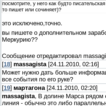
посмотрите, у него как будто писательска
то пишет или сочиняет)?
это исключено,точно.
вы пишете о дополнительном заработ
Меркурию??
Сообщение отредактировал
massagi
[
18
]
massagista
[24.11.2010, 02:16]
Может нужно дать больше информаци
все события по его руке?
[
19
]
мартагона
[24.11.2010, 02:20]
massagista
, В долине Марса рядом
линия - обычно это либо параллельн