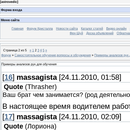
[
astrovedic
]
Форма входа
Меню сайта
Главная
Форум Кристалла
Новости сайта
Каталог статей
Видео онлайн
Фен-Шуй
Доска объявлений
Обратна
Страница
2
из
5
«
1
2
3
4
5
»
Форум
»
Самостоятельное обучение,вопросы и обсуждения
»
Примеры анализов рук 
Примеры анализов рук для обучения
[
16
]
massagista
[24.11.2010, 01:58]
Quote
(
Thrasher
)
Ваш брат чем занимается? (род деятельно
В настоящее время водителем работ
[
17
]
massagista
[24.11.2010, 02:09]
Quote
(
Лориона
)