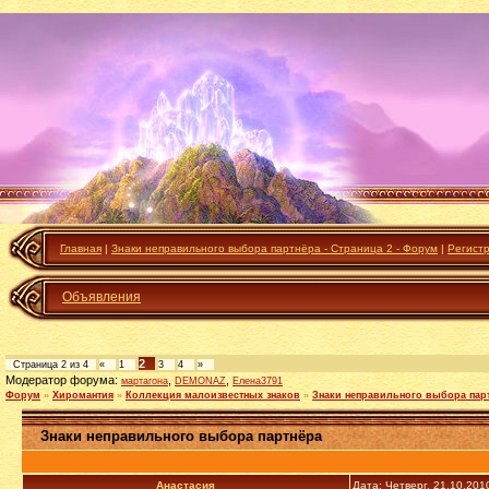
Главная
|
Знаки неправильного выбора партнёра - Страница 2 - Форум
|
Регист
Объявления
2
Страница
2
из
4
«
1
3
4
»
Модератор форума:
,
,
мартагона
DEMONAZ
Елена3791
Форум
»
Хиромантия
»
Коллекция малоизвестных знаков
»
Знаки неправильного выбора пар
Знаки неправильного выбора партнёра
Анастасия
Дата: Четверг, 21.10.201