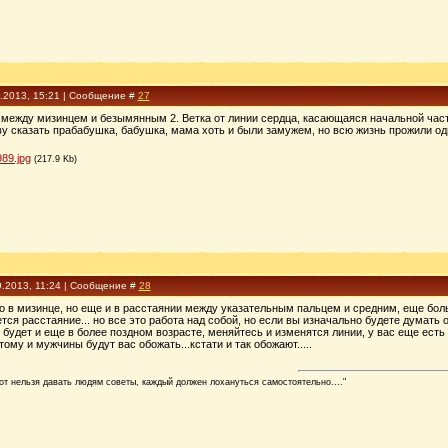
9.2013, 15:21 | Сообщение #
27
между мизинцем и безымянным 2. Ветка от линии сердца, касающаяся начальной части
ву сказать прабабушка, бабушка, мама хоть и были замужем, но всю жизнь прожили оди
89.jpg
(217.9 Kb)
9.2013, 11:24 | Сообщение #
28
о в мизинце, но еще и в расстаянии между указательным пальцем и средним, еще боль
тся расстаяние... но все это работа над собой, но если вы изначально будете думать 
. будет и еще в более поздном возрасте, меняйтесь и изменятся линии, у вас еще есть
ому и мужчины будут вас обожать...кстати и так обожают.....
Вот нельзя давать людям советы, каждый должен лохануться самостоятельно...."