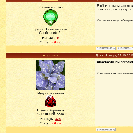
Я обычно называю знак 
Хранитель луча
этот знак, и могу сдел
Мир тесен - веди себя прили
Группа: Пользователи
Сообщений:
21
Награды:
0
Статус:
Offline
мартагона
Дата: Четверг, 21.10.201
Анастасия
, вы абсолю
У желания - тысяча возможно
Мудрость сияния
Группа: Хиромант
Сообщений:
8380
Награды:
325
Статус:
Offline