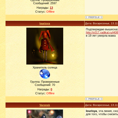
Группа: Проверенные
Сообщений:
2597
Награды:
13
Статус:
Offline
lourisya
Дата: Воскресенье, 13.11
Подтверждаю вышеска
http://s017.radikal.ru/i4
в 19 лет умерла мама
Хранитель солнца
Группа: Проверенные
Сообщений:
70
Награды:
0
Статус:
Offline
Varonsk
Дата: Воскресенье, 13.11
lourisya
, эта линия, с
для того, чтобы снизит