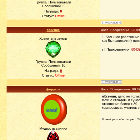
Группа: Пользователи
Сообщений:
5
Награды:
0
Статус:
Offline
яКсения
Дата: Воскресенье, 08.0
1. Большое расстояние 
Хранитель земли
как Вы написали (к сло
Прикрепления:
60439
Группа: Пользователи
Сообщений:
10
Награды:
0
Статус:
Offline
феррари
Дата: Понедельник, 09.0
яКсения,
дело не тольк
можно сгладить и сужае
отношения ближе к 30..
компромисы, учитесь эт
Всякий раз себе говорю : "
Мудрость сияния