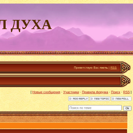
Л ДУХА
Приветствую Вас
гость
|
RSS
[
Новые сообщения
·
Участники
·
Правила форума
·
Поиск
·
RSS
]