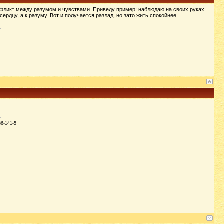
конфликт между разумом и чувствами. Приведу пример: наблюдаю на своих руках
ердцу, а к разуму. Вот и получается разлад, но зато жить спокойнее.
86-141-5