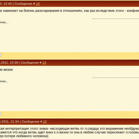
10, 13:40 | Сообщение #
18
е намекает на боязнь разочарования в отношениях, как раз вследствие этого - конфл
чно...
9.2011, 15:30 | Сообщение #
19
ию жизни
чно...
9.2011, 21:34 | Сообщение #
20
кая интерпритация этого знака- нисходящая ветвь от л.сердца это выражение необдум
ажется что когда ветвь идет вниз к л.жизни то она в любом случае пересекает л.головы,
ер потеря любимого человека)