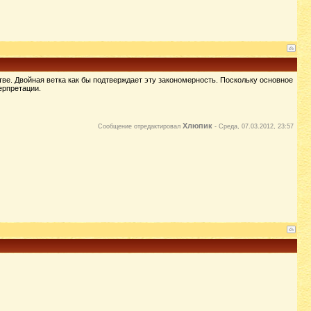
тве. Двойная ветка как бы подтверждает эту закономерность. Поскольку основное
ерпретации.
Хлюпик
Сообщение отредактировал
-
Среда, 07.03.2012, 23:57