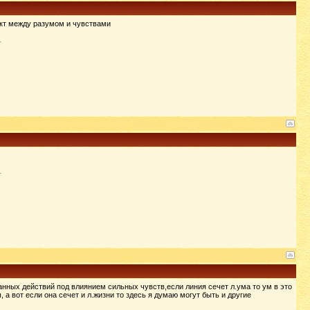
икт между разумом и чувствами
анных действий под влиянием сильных чувств,если линия сечет л.ума то ум в это
 а вот если она сечет и л.жизни то здесь я думаю могут быть и другие