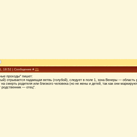
1, 18:52 | Сообщение #
21
йные проходы" пишет:
ый) отрывается падающая ветвь (голубой), следует в поле 1, зона Венеры — область 
на смерть родителя или близкого человека (но не жены и детей, так как они маркируют
 родственник — отец".