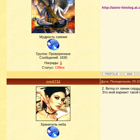
http://astro-hirolog.a
Мудрость сияния
Группа: Проверенные
Сообщений:
1830
Награды:
1
Статус:
Offline
cvet1712
Дата: Понедельник, 05.0
2. Ветка от линии серд
Это мой вариант такой 
Хранитель неба