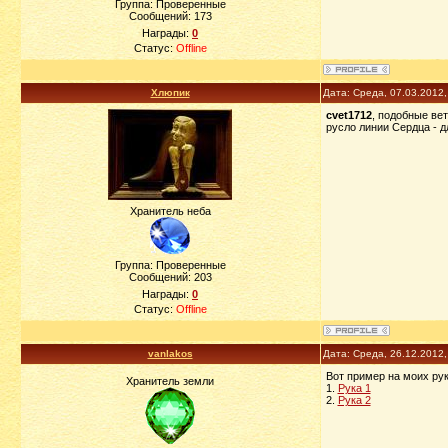
Группа: Проверенные
Сообщений:
173
Награды:
0
Статус:
Offline
Хлюпик
Дата: Среда, 07.03.2012
cvet1712
, подобные ве
русло линии Сердца - д
Хранитель неба
Группа: Проверенные
Сообщений:
203
Награды:
0
Статус:
Offline
vanlakos
Дата: Среда, 26.12.2012
Вот пример на моих рук
Хранитель земли
1.
Рука 1
2.
Рука 2