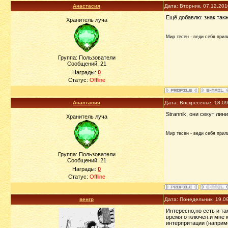
Анастасия
Дата: Вторник, 07.12.20
Ещё добавлю: знак такж
Хранитель луча
Мир тесен - веди себя прили
Группа: Пользователи
Сообщений:
21
Награды:
0
Статус:
Offline
Анастасия
Дата: Воскресенье, 18.0
Strannik, они секут лин
Хранитель луча
Мир тесен - веди себя прили
Группа: Пользователи
Сообщений:
21
Награды:
0
Статус:
Offline
венгр
Дата: Понедельник, 19.0
Интересно,но есть и та
время отключен.и мне к
интерпритации (наприм