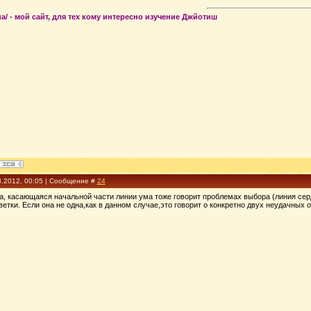
t.ua/ - мой сайт, для тех кому интересно изучение Джйотиш
3.2012, 00:05 | Сообщение #
24
ца, касающаяся начальной части линии ума тоже говорит проблемах выбора (линия серд
ветки. Если она не одна,как в данном случае,это говорит о конкретно двух неудачных