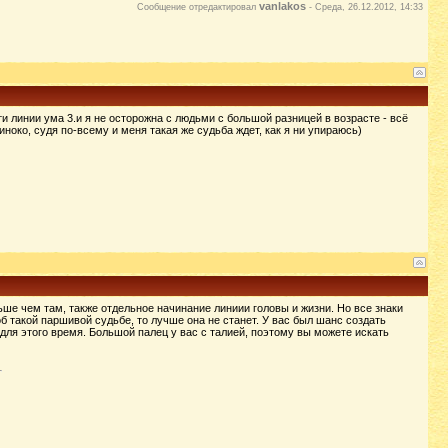
vanlakos
Сообщение отредактировал
-
Среда, 26.12.2012, 14:33
 линии ума 3.и я не осторожна с людьми с большой разницей в возрасте - всё
ноко, судя по-всему и меня такая же судьба ждет, как я ни упираюсь)
ше чем там, также отдельное начинание линиии головы и жизни. Но все знаки
об такой паршивой судьбе, то лучше она не станет. У вас был шанс создать
 для этого время. Большой палец у вас с талией, поэтому вы можете искать