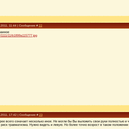
.2011, 11:44 | Сообщение #
22
занное
08/1111/11/b1899a115777.jpg
.2011, 17:42 | Сообщение #
23
корее всего означает несколько иное. Не могли бы Вы выложить свои руки полностью и
ь риск травматизма. Нужно видеть и левую. Но более точно возрост в таком положении