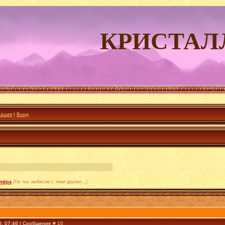
КРИСТАЛ
рация
|
Вход
тнёра
(Не тех любят,не с теми дружат...)
0, 07:46 | Сообщение #
16