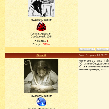
Мудрость сияния
Группа: Хиромант
Сообщений:
1264
Награды:
5
Статус:
Offline
Strannik
Дата: Вторник, 20.09.201
Финогеев в статье "Та
"От линии Сердца (желт
Отрыв линии указывает 
нашем примере, то этот
Мудрость сияния