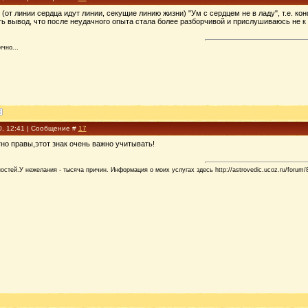
(от линии сердца идут линии, секущие линию жизни) "Ум с сердцем не в ладу", т.е. 
ать вывод, что после неудачного опыта стала более разборчивой и прислушиваюсь не к с
чно...
0, 12:41 | Сообщение #
17
тно правы,этот знак очень важно учитывать!
стей.У нежелания - тысяча причин. Информация о моих услугах здесь http://astrovedic.ucoz.ru/forum/