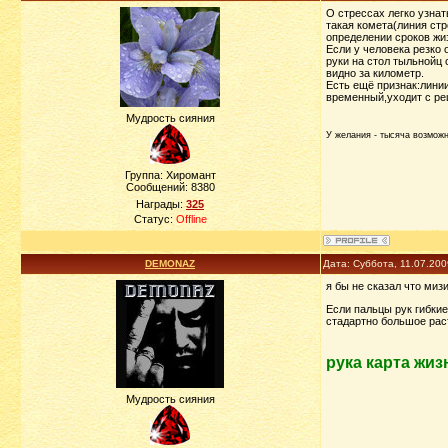
О стрессах легко узнат
такая комета(линия стр
определении сроков жи
Если у человека резко 
руки на стол тыльнойц 
видно за километр.
Есть ещё признак:лини
временный,уходит с р
Мудрость сияния
У желания - тысяча возможно
Группа: Хиромант
Сообщений:
8380
Награды:
325
Статус:
Offline
DEMONAZ
Дата: Суббота, 11.07.20
я бы не сказал что мизи
Если пальцы рук гибкие
стадартно большое рас
рука карта жиз
Мудрость сияния