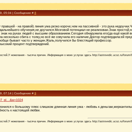
09, 05:04 | Сообщение #
8
 правшей - на правой) линия ума резко короче,чем на пассивной - это рука недоучк
 дальнейшего обучения,не доучился.Мозговой потенциал не реализован.Знак простой,н
 знак на руках людей с высшим образованием.Сегодня обнаружила его(да ещё какой вы
 несколько сбита с толку,но всё же озвучила его наличие.Доктор подтвердила:ей пре
ообще бывает часто у женщин.Жаль,получился бы блестящий профессор.
 высокий процент подтверждений.
стей.У нежелания - тысяча причин. Информация о моих услугах здесь http://astrovedic.ucoz.ru/forum/
09, 07:14 | Сообщение #
9
07_pl....&w=1024
лонился к большому плюс слишком длинная линия ума - любовь к деньгам,меркантильн
бность к настоящей любви.
стей.У нежелания - тысяча причин. Информация о моих услугах здесь http://astrovedic.ucoz.ru/forum/