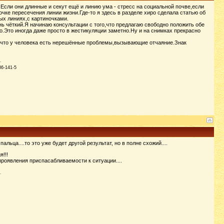
.Если они длинные и секут ещё и линию ума - стресс на социальной почве,если
чке пересечения линии жизни.Где-то я здесь в разделе хиро сделала статью об
ых линиях,с картиночками.
нь чёткий.Я начинаю консультации с того,что предлагаю свободно положить обе
о.Это иногда даже просто в жестикуляции заметно.Ну и на снимках прекрасно
т,что у человека есть нерешённые проблемы,вызывающие отчаяние.Знак
86-141-5
альца....то это уже будет другой результат, но в полне схожий....
!!!
роявления приспасабливаемости к ситуации....