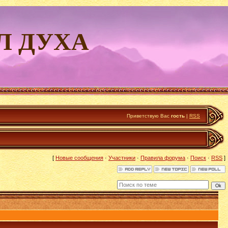
Л ДУХА
Приветствую Вас
гость
|
RSS
[
Новые сообщения
·
Участники
·
Правила форума
·
Поиск
·
RSS
]