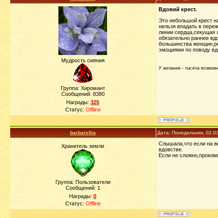
Вдовий крест.
Это небольшой крест на
нельзя впадать в пере
линии сердца,секущая 
обязательно раннее вдо
большинства женщин,ре
эмоциями по поводу вд
Мудрость сияния
У желания - тысяча возможно
Группа: Хиромант
Сообщений:
8380
Награды:
325
Статус:
Offline
barbarellia
Дата: Понедельник, 02.0
Слышала,что если на в
Хранитель земли
вдовстве.
Если не сложно,проком
Группа: Пользователи
Сообщений:
1
Награды:
0
Статус:
Offline