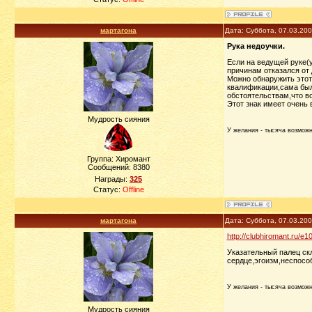
мартагона
Дата: Суббота, 07.03.20
Рука недоучки.
Если на ведущей руке(у
причинам отказался от
Можно обнаружить этот
квалификации,сама была
обстоятельствам,что в
Этот знак имеет очень
Мудрость сияния
У желания - тысяча возможно
Группа: Хиромант
Сообщений:
8380
Награды:
325
Статус:
Offline
мартагона
Дата: Суббота, 07.03.20
http://clubhiromant.ru/e1
Указательный палец ск
сердце,эгоизм,неспосо
У желания - тысяча возможно
Мудрость сияния