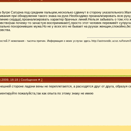
 бугре Сатурна под средним пальцем,несколько сдвинут в сторону указательного.Мал
живания при обнаружении такого знака на руке.Необходимо проанализировать всю руку
линию сердца),проанализировать характер брачных линий.Нельзя забывать о том,что 
вство(как почему-то зачастую воспринимают),просто этот человек переживёт супруга
ально похоронивших мужа.Но не у всех:его не бывает на рууках женщин,спокойно,без
овства.
стей.У нежелания - тысяча причин. Информация о моих услугах здесь http://astrovedic.ucoz.ru/forum/
3.2009, 16:18 | Сообщение #
2
нешней стороне ладони вены не переплетаются, а расходятся друг от друга, образуя 
ментируйте пожалуйста,так как опыта по этому знаку не имею