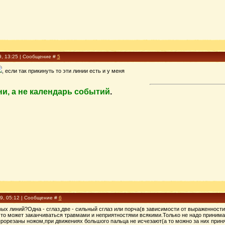
9, 13:25 | Сообщение #
5
, если так прикинуть то эти линии есть и у меня
ни, а не календарь событий
.
09, 05:12 | Сообщение #
6
ых линий?Одна - сглаз,две - сильный сглаз или порча(в зависимости от выраженности
это может заканчиваться травмами и неприятностями всякими.Только не надо принимат
прорезаны ножом,при движениях большого пальца не исчезают(а то можно за них приня