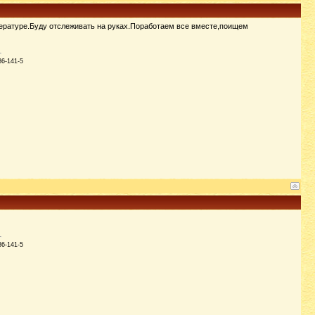
итературе.Буду отслеживать на руках.Поработаем все вместе,поищем
86-141-5
86-141-5