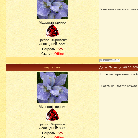
У желания - тысяча возможно
Мудрость сияния
Группа: Хиромант
Сообщений:
8380
Награды:
325
Статус:
Offline
мартагона
Дата: Пятница, 06.03.20
Есть информация:при б
У желания - тысяча возможно
Мудрость сияния
Группа: Хиромант
Сообщений:
8380
Награды:
325
Статус:
Offline