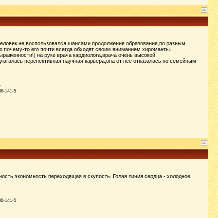
и.Человек не воспользовался шансами продолжения образования,по разным
о почему-то его почти всегда обходят своим вниманием хироманты.
раженности!) на руке врача кардиолога,врача очень высокой
длагалась перспективная научная карьера,она от неё отказалась по семейным
86-141-5
ость,экономность переходящая в скупость..Голая линия сердца - холодное
86-141-5