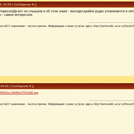
09, 03:56 | Сообщение #
3
тересно!Да вот не слышала я об этом знаке - выходит,крайне рудко упоминается в л
 - самое интересное.
стей.У нежелания - тысяча причин. Информация о моих услугах здесь http://astrovedic.ucoz.ru/forum/
, 04:44 | Сообщение #
4
33/0903/ec/3d49c07619d5.jpg
стей.У нежелания - тысяча причин. Информация о моих услугах здесь http://astrovedic.ucoz.ru/forum/