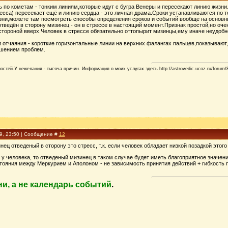
ь по кометам - тонким линиям,которые идут с бугра Венеры и пересекают линию жизни
есса) пересекает ещё и линию сердца - это личная драма.Сроки устанавливаются по то
зни,можете там посмотреть способы определения сроков и событий вообще на основн
отведён в сторону мизинец - он в стрессе в настоящий момент.Признак простой,но оче
стороной вверх.Человек в стрессе обязательно оттопырит мизинцы,ему иначе неудобн
и отчаяния - короткие горизонтальные линии на верхних фалангах пальцев,показываю
ешением проблем.
стей.У нежелания - тысяча причин. Информация о моих услугах здесь http://astrovedic.ucoz.ru/forum/
09, 23:50 | Сообщение #
12
нец отведеный в сторону это стресс, т.к. если человек обладает низкой позадкой этого п
 у человека, то отведеный мизинец в таком случае будет иметь благоприятное значения
тояния между Меркурием и Аполоном - не зависимость принятия действий + гибкость п
ни, а не календарь событий
.