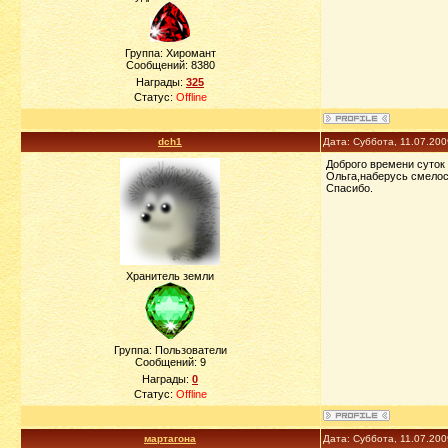
Группа: Хиромант
Сообщений:
8380
Награды:
325
Статус:
Offline
dch1
Дата: Суббота, 11.07.20
Доброго времени суток
Ольга,наберусь смелос
Спасибо.
Хранитель земли
Группа: Пользователи
Сообщений:
9
Награды:
0
Статус:
Offline
мартагона
Дата: Суббота, 11.07.20