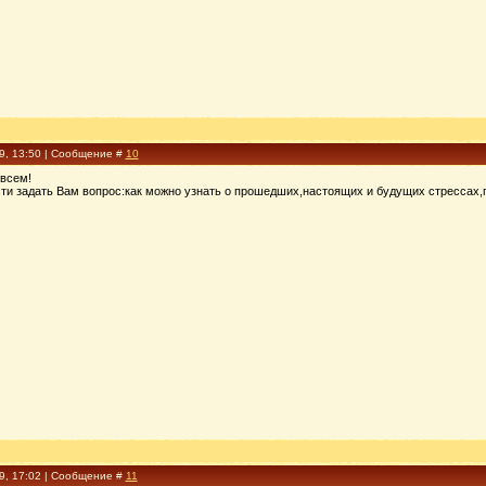
09, 13:50 | Сообщение #
10
 всем!
ти задать Вам вопрос:как можно узнать о прошедших,настоящих и будущих стрессах,п
09, 17:02 | Сообщение #
11