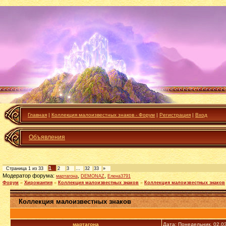
Главная
|
Коллекция малоизвестных знаков - Форум
|
Регистрация
|
Вход
Объявления
1
Страница
1
из
33
2
3
…
32
33
»
Модератор форума:
,
,
мартагона
DEMONAZ
Елена3791
Форум
»
Хиромантия
»
Коллекция малоизвестных знаков
»
Коллекция малоизвестных знаков
Коллекция малоизвестных знаков
мартагона
Дата: Понедельник, 02.0