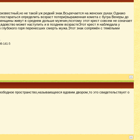
оизвестный,но не такой уж редкий знак.Всьречается на женских руках.Однако
,постараться определить возраст потери(выраженная комета с бугра Венеры до
женщины живут в среднем дольше мужчин,поэтому этот крест совсем не означает
,вдовство может наступить и в позднем возрастеЭтот крест я наблюдала у
 глубокого горя перенесших смерть мужа.Этот знак сопряжён с тяжёлыми
86-141-5
свободное пространство,называющееся вдовим двором,то это свидетельствует о