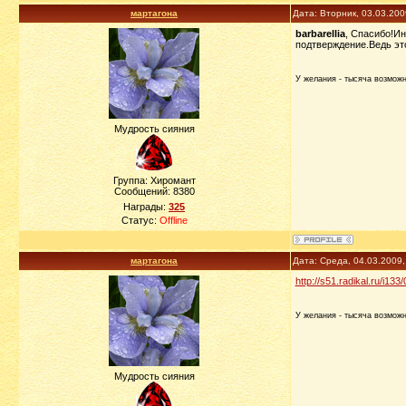
мартагона
Дата: Вторник, 03.03.20
barbarellia
, Спасибо!Ин
подтверждение.Ведь это
У желания - тысяча возможно
Мудрость сияния
Группа: Хиромант
Сообщений:
8380
Награды:
325
Статус:
Offline
мартагона
Дата: Среда, 04.03.2009
http://s51.radikal.ru/i1
У желания - тысяча возможно
Мудрость сияния