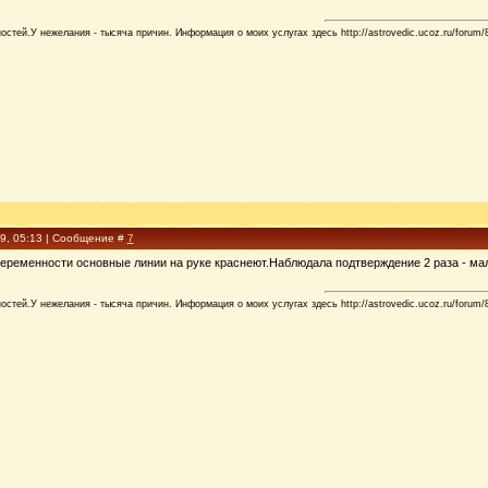
стей.У нежелания - тысяча причин. Информация о моих услугах здесь http://astrovedic.ucoz.ru/forum/
09, 05:13 | Сообщение #
7
еременности основные линии на руке краснеют.Наблюдала подтверждение 2 раза - ма
стей.У нежелания - тысяча причин. Информация о моих услугах здесь http://astrovedic.ucoz.ru/forum/