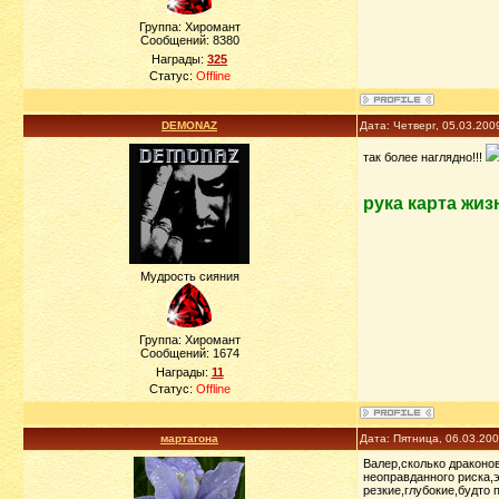
Группа: Хиромант
Сообщений:
8380
Награды:
325
Статус:
Offline
DEMONAZ
Дата: Четверг, 05.03.200
так более наглядно!!!
рука карта жиз
Мудрость сияния
Группа: Хиромант
Сообщений:
1674
Награды:
11
Статус:
Offline
мартагона
Дата: Пятница, 06.03.20
Валер,сколько драконов
неоправданного риска,
резкие,глубокие,будто 