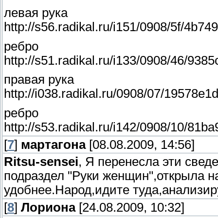
левая рука
http://s56.radikal.ru/i151/0908/5f/4b7
ребро
http://s51.radikal.ru/i133/0908/46/938
правая рука
http://i038.radikal.ru/0908/07/19578e1
ребро
http://s53.radikal.ru/i142/0908/10/81b
[
7
]
мартагона
[08.08.2009, 14:56]
Ritsu-sensei
, Я перенесла эти свед
подраздел "Руки женщин",открыла на
удобнее.Народ,идите туда,анализиру
[
8
]
Лориона
[24.08.2009, 10:32]