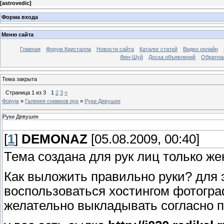
[
astrovedic
]
Форма входа
Меню сайта
Главная
Форум Кристалла
Новости сайта
Каталог статей
Видео онлайн
Фен-Шуй
Доска объявлений
Обратна
Тема закрыта
Страница
1
из
3
1
2
3
»
Форум
»
Галерея снимков рук
»
Руки Девушек
Руки Девушек
[
1
]
DEMONAZ
[05.08.2009, 00:40]
Тема создана для рук лиц только же
Как выложить правильно руки? для 
воспользоваться хостингом фотогра
желательно выкладывать согласно 