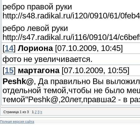
ребро правой руки
http://s48.radikal.ru/i120/0910/61/0feb
ребро левой руки
http://s47.radikal.ru/i116/0910/14/c6be
[
14
]
Лориона
[07.10.2009, 10:45]
фото не увеличивается.
[
15
]
мартагона
[07.10.2009, 10:55]
Peshk@
, Да правильно Вы выложил
отдельной темой,чтобы не было м
темой"Peshk@,20лет,правша2 - в ра
Страница
1
из
3
1
2
3
»
Полная версия сайта