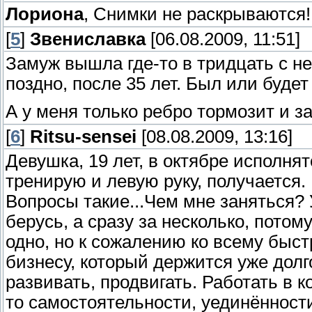
Лориона
, Снимки не раскрываются!
[
5
]
Звениславка
[06.08.2009, 11:51]
Замуж вышла где-то в тридцать с н
поздно, после 35 лет. Был или будет
А у меня только ребро тормозит и з
[
6
]
Ritsu-sensei
[08.08.2009, 13:16]
Девушка, 19 лет, в октябре исполнят
тренирую и левую руку, получается.
Вопросы такие...Чем мне заняться? У
берусь, а сразу за несколько, пото
одно, но к сожалению ко всему быст
бизнесу, который держится уже долг
развивать, продвигать. Работать в к
то самостоятельности, уединённост