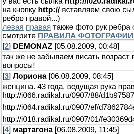
у вас есть сылка
http://i020.radikal
на кнопку
http://
вставляем свою сыл
ребро правой...)
левая
правая
также фото рук ребра 
смотрите
ПРАВИЛА ФОТОГРАФИИ
[
2
]
DEMONAZ
[05.08.2009, 00:48]
так же не забываем писать возраст
вопросы!
[
3
]
Лориона
[06.08.2009, 08:45]
женцина. 43 года. ведущая рука пра
http://i066.radikal.ru/0907/88/d1b9758
http://i064.radikal.ru/0907/ef/d786278
http://i018.radikal.ru/0907/01/fe30369
[
4
]
мартагона
[06.08.2009, 11:45]