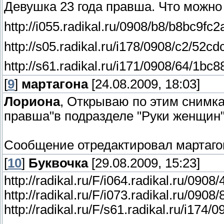
Девушка 23 года правша. Что можно 
http://i055.radikal.ru/0908/b8/b8bc9f
http://s05.radikal.ru/i178/0908/c2/52
http://s61.radikal.ru/i171/0908/64/1b
[
9
]
мартагона
[24.08.2009, 18:03]
Лориона
, Открываю по этим снимка
правша"в подразделе "Руки женщин
Сообщение отредактировал
мартаго
[
10
]
Буквочка
[29.08.2009, 15:23]
http://radikal.ru/F/i064.radikal.ru/09
http://radikal.ru/F/i073.radikal.ru/0908
http://radikal.ru/F/s61.radikal.ru/i17