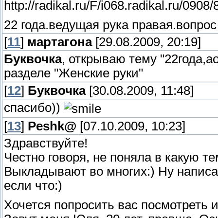
http://radikal.ru/F/i068.radikal.ru/09
22 года.ведущая рука правая.вопрос
[
11
]
мартагона
[29.08.2009, 20:19]
Буквочка
, открываю тему "22года,а
разделе "Женские руки"
[
12
]
Буквочка
[30.08.2009, 11:48]
спасибо))
[
13
]
Peshk@
[07.10.2009, 10:23]
Здравствуйте!
Честно говоря, не поняла в какую т
Выкладывают во многих:) Ну написа
если что:)
Хочется попросить вас посмотреть и