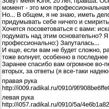
Зовут меня Юля, 20 лет, правша. Ос
момент - это моя профессиональная
Но... В общем, я не знаю, иметь де
придумывать себе ничего и смиритьс
Хочется посоветоваться с вами: иск
подумать над этим основательно? Я
профессионально:) Запуталась...
И еще, если вам не будет сложно, ра
тоже волнует, особенно в последнее
Заранее спасибо вам огромное во-пер
вторых, за ответы (я все-таки надеюс
правая рука
http://i009.radikal.ru/0910/9f/908be6ffe
левая рука
http://i057.radikal.ru/0910/5a/4e6b1a8