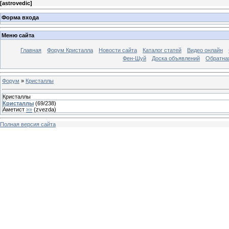
[
astrovedic
]
Форма входа
Меню сайта
Главная
Форум Кристалла
Новости сайта
Каталог статей
Видео онлайн
Фен-Шуй
Доска объявлений
Обратна
Форум
»
Кристаллы
Кристаллы
Кристаллы
(
69
/
238
)
Аметист
»»
(
zvezda
)
Полная версия сайта