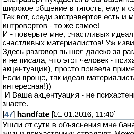
широкое общение в тягость, ему и с
Так вот, среди экстравертов есть и
интровертов - то же самое!
И - поверьте мне, счастливых идеа
счастливых материалистов! Уж извин
Здесь разговор вышел далеко за ра
и не писала, что этот человек - пс
акцентуации), просто привела приме
Если проще, так идеал материалиста
интересная!))
И Ваша акцентуация - не психасте
знаете.
[
47
]
handfate
[01.01.2016, 11:40]
Ушли от сути в объяснения мне бана
жизни психастеники страдают. Может