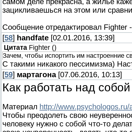
самом деле прекрасна, а жилье каже
зацикливаешься на этом или сравн
Сообщение отредактировал
Fighter
[
58
]
handfate
[02.01.2016, 13:39]
Цитата
Fighter
(
)
Зачем, чтобы испортить им настроенние 
С такими никакого пессимизма) Нас
[
59
]
мартагона
[07.06.2016, 10:13]
Как работать над собой
Материал
http://www.psychologos.ru/
Чтобы преодолеть свою неувереннос
человеку нужно с собой что-то делат