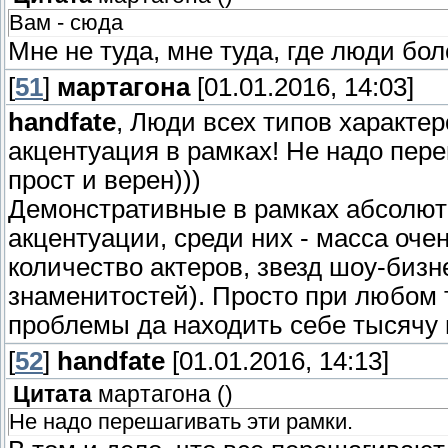
Вам - сюда
Мне не туда, мне туда, где люди бо
[
51
]
мартагона
[01.01.2016, 14:03]
handfate
, Люди всех типов характе
акцентуация в рамках! Не надо пере
прост и верен)))
Демонстративные в рамках абсолю
акцентуации, среди них - масса оч
количество актеров, звезд шоу-бизн
знаменитостей). Просто при любом 
проблемы да находить себе тысячу п
[
52
]
handfate
[01.01.2016, 14:13]
Цитата
мартагона
(
)
Не надо перешагивать эти рамки.