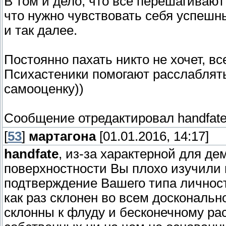
В том и дело, что все перешагивают
что нужно чувствовать себя успеш
и так далее.
Постоянно пахать никто не хочет, в
Психастеники помогают расслаблять
самооценку))
Сообщение отредактировал
handfat
[
53
]
мартагона
[01.01.2016, 14:17]
handfate
, из-за характерной для де
поверхностности Вы плохо изучили 
подтверждение Вашего типа личност
как раз склонен во всем доскональн
склонны к флуду и бесконечному ра