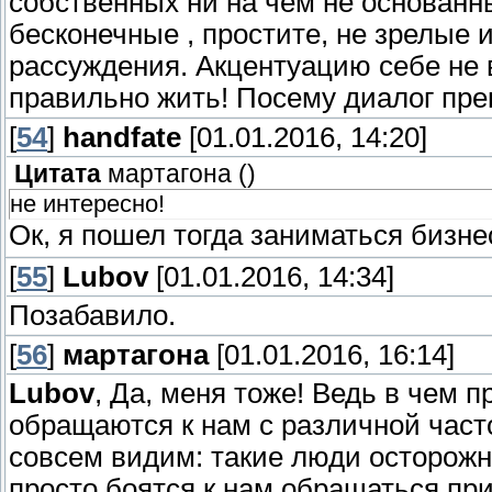
собственных ни на чем не основанны
бесконечные , простите, не зрелые 
рассуждения. Акцентуацию себе не 
правильно жить! Посему диалог пре
[
54
]
handfate
[01.01.2016, 14:20]
Цитата
мартагона
(
)
не интересно!
Ок, я пошел тогда заниматься бизн
[
55
]
Lubov
[01.01.2016, 14:34]
Позабавило.
[
56
]
мартагона
[01.01.2016, 16:14]
Lubov
, Да, меня тоже! Ведь в чем 
обращаются к нам с различной часто
совсем видим: такие люди осторожн
просто боятся к нам обращаться пр