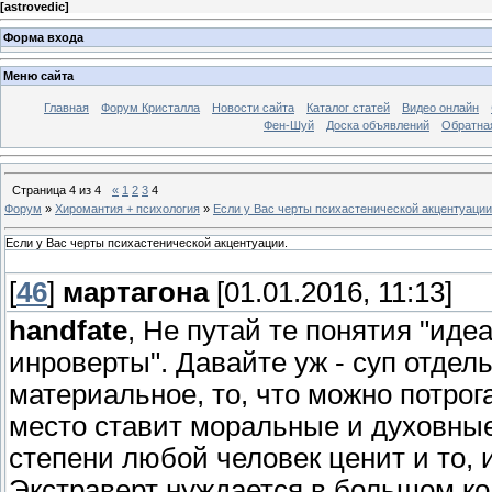
[
astrovedic
]
Форма входа
Меню сайта
Главная
Форум Кристалла
Новости сайта
Каталог статей
Видео онлайн
Фен-Шуй
Доска объявлений
Обратна
Страница
4
из
4
«
1
2
3
4
Форум
»
Хиромантия + психология
»
Если у Вас черты психастенической акцентуации
Если у Вас черты психастенической акцентуации.
[
46
]
мартагона
[01.01.2016, 11:13]
handfate
, Не путай те понятия "иде
инроверты". Давайте уж - суп отдел
материальное, то, что можно потрог
место ставит моральные и духовные
степени любой человек ценит и то, и
Экстраверт нуждается в большом ко