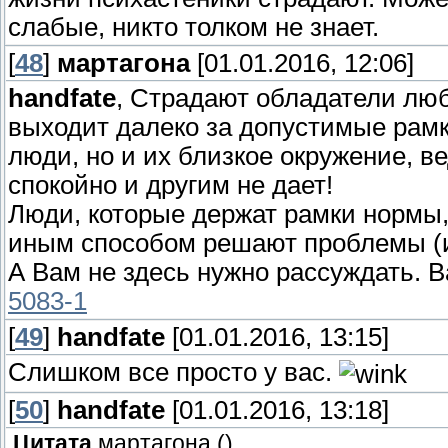
слабые, никто толком не знает.
[
48
]
мартагона
[01.01.2016, 12:06]
handfate
, Страдают обладатели люб
выходит далеко за допустимые рамк
люди, но и их близкое окружение, вед
спокойно и другим не дает!
Люди, которые держат рамки нормы,
иным способом решают проблемы (и
А Вам не здесь нужно рассуждать. 
5083-1
[
49
]
handfate
[01.01.2016, 13:15]
Слишком все просто у вас.
[
50
]
handfate
[01.01.2016, 13:18]
Цитата
мартагона
(
)