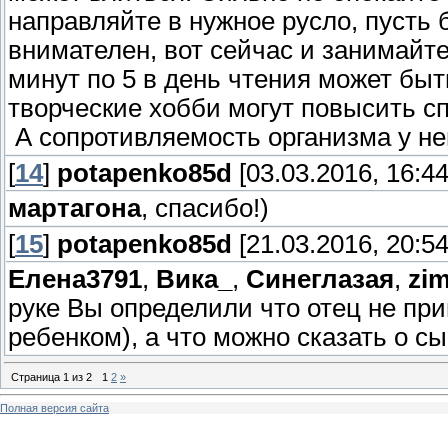
направляйте в нужное русло, пусть
внимателен, вот сейчас и занимайте
минут по 5 в день чтения может быть
творческие хобби могут повысить с
А сопротивляемость организма у нег
[
14
]
potapenko85d
[03.03.2016, 16:44
мартагона
, спасибо!)
[
15
]
potapenko85d
[21.03.2016, 20:54
Елена3791
,
Вика_
,
Синеглазая
,
zi
руке Вы определили что отец не пр
ребенком), а что можно сказать о с
Страница
1
из
2
1
2
»
Полная версия сайта