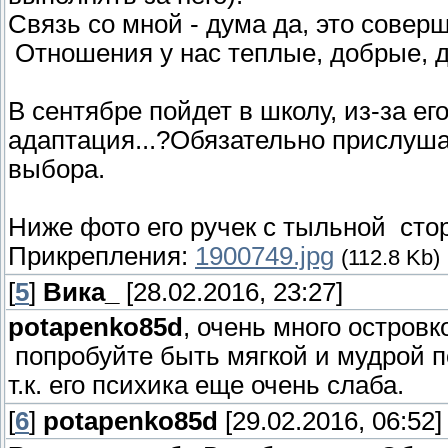
Связь со мной - дума да, это совер
Отношения у нас теплые, добрые, 
В сентябре пойдет в школу, из-за е
адаптация...?Обязательно прислуша
выбора.
Ниже фото его ручек с тыльной сто
Прикрепления:
1900749.jpg
(112.8 Kb)
[
5
]
Вика_
[28.02.2016, 23:27]
potapenko85d
, очень много остров
попробуйте быть мягкой и мудрой по
т.к. его психика еще очень слаба.
[
6
]
potapenko85d
[29.02.2016, 06:52]