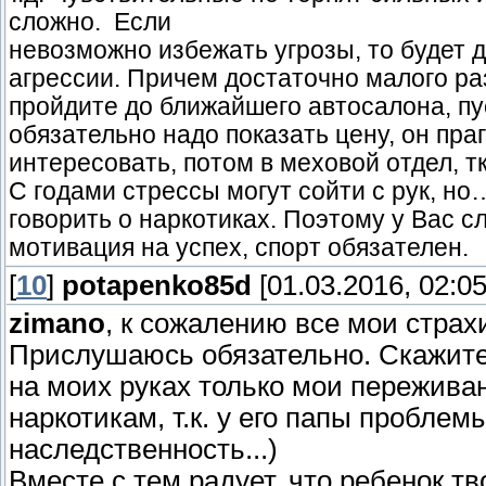
сложно. Если
невозможно избежать угрозы, то будет д
агрессии. Причем достаточно малого ра
пройдите до ближайшего автосалона, пу
обязательно надо показать цену, он пра
интересовать, потом в меховой отдел, тк
С годами стрессы могут сойти с рук, но
говорить о наркотиках. Поэтому у Вас с
мотивация на успех, спорт обязателен.
[
10
]
potapenko85d
[01.03.2016, 02:05
zimano
, к сожалению все мои страх
Прислушаюсь обязательно. Скажите,
на моих руках только мои пережива
наркотикам, т.к. у его папы проблем
наследственность...)
Вместе с тем радует, что ребенок т