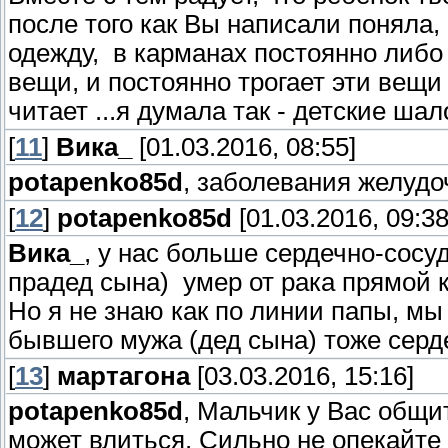
после того как Вы написали поняла,
одежду, в карманах постоянно либо
вещи, и постоянно трогает эти вещи 
читает ...я думала так - детские ша
[
11
]
Вика_
[01.03.2016, 08:55]
potapenko85d
, заболевания желудо
[
12
]
potapenko85d
[01.03.2016, 09:38
Вика_
, у нас больше сердечно-сосу
прадед сына) умер от рака прямой 
Но я не знаю как по линии папы, мы
бывшего мужа (дед сына) тоже серде
[
13
]
мартагона
[03.03.2016, 15:16]
potapenko85d
, Мальчик у Вас общит
может влиться. Сильно не опекайте 