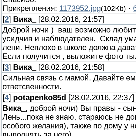
Прикрепления:
1173952.jpg
·
(102Kb)
[
2
]
Вика_
[28.02.2016, 21:57]
Доброй ночи ) ваш возможно любит 
усидчив и наблюдателен. Склад ума
лени. Неплохо в школе должна дава
Если получится , выложите фото тыл
[
3
]
Вика_
[28.02.2016, 21:58]
Сильная связь с мамой. Давайте е
ответсвенности.
[
4
]
potapenko85d
[28.02.2016, 22:37]
Вика_
, доброй ночи) Вы правы - сы
Лень...пока не знаю, стараюсь не до
особого желания), также по дому у н
выполнять за него).