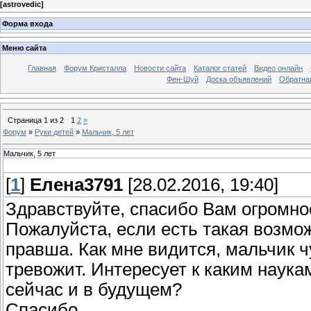
[
astrovedic
]
Форма входа
Меню сайта
Главная
Форум Кристалла
Новости сайта
Каталог статей
Видео онлайн
Фен-Шуй
Доска объявлений
Обратна
Страница
1
из
2
1
2
»
Форум
»
Руки детей
»
Мальчик, 5 лет
Мальчик, 5 лет
[
1
]
Елена3791
[28.02.2016, 19:40]
Здравствуйте, спасибо Вам огромное
Пожалуйста, если есть такая возмож
правша. Как мне видится, мальчик 
тревожит. Интересует к каким наук
сейчас и в будущем?
Спасибо.