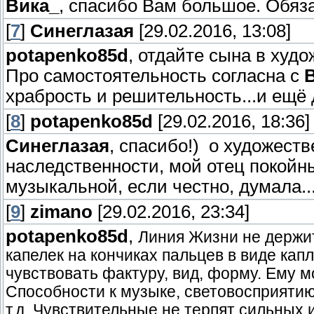
Вика_
, спасибо Вам большое. Обяз
[
7
]
Синеглазая
[29.02.2016, 13:08]
potapenko85d
, отдайте сына в худ
Про самостоятельность согласна с
храбрость и решительность...и ещё
[
8
]
potapenko85d
[29.02.2016, 18:36]
Синеглазая
, спасибо!) о художест
наследственности, мой отец покойны
музыкальной, если честно, думала.
[
9
]
zimano
[29.02.2016, 23:34]
potapenko85d
,
Линия Жизни не держит
капелек на кончиках пальцев в виде кап
чувствовать фактуру, вид, форму. Ему м
Способности к музыке, световосприятию
т.д. Чувствительные не терпят сильных 