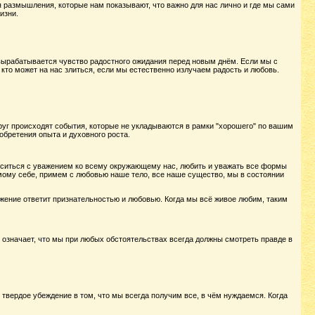
 размышления, которые нам показывают, что важно для нас лично и где мы сами
изни.
вырабатывается чувство радостного ожидания перед новым днём. Если мы с
то может на нас злиться, если мы естественно излучаем радость и любовь.
друг происходят события, которые не укладываются в рамки "хорошего" по вашим
обретения опыта и духовного роста.
оситься с уважением ко всему окружающему нас, любить и уважать все формы
амому себе, примем с любовью наше тело, все наше существо, мы в состоянии
ужение ответит признательностью и любовью. Когда мы всё живое любим, таким
 означает, что мы при любых обстоятельствах всегда должны смотреть правде в
и твердое убеждение в том, что мы всегда получим все, в чём нуждаемся. Когда