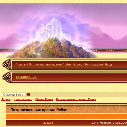
Главная
|
Пять жизненных правил Рейки - Форум
|
Регистрация
|
Вход
Объявления
1
Страница
1
из
1
Форум
»
Целительство
»
Школа Рейки
»
Пять жизненных правил Рейки
Пять жизненных правил Рейки
zvezda
Дата: Четверг, 04.12.200