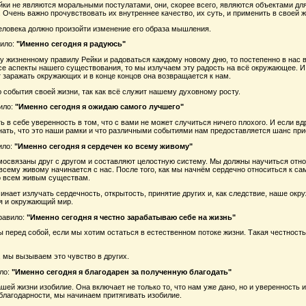
ки не являются моральными постулатами, они, скорее всего, являются объектами для
 Очень важно прочувствовать их внутреннее качество, их суть, и применить в своей ж
еловека должно произойти изменение его образа мышления.
ило:
"Именно сегодня я радуюсь"
у жизненному правилу Рейки и радоваться каждому новому дню, то постепенно в нас 
е аспекты нашего существования, то мы излучаем эту радость на всё окружающее. И к
 заражать окружающих и в конце концов она возвращается к нам.
 события своей жизни, так как всё служит нашему духовному росту.
ило:
"Именно сегодня я ожидаю самого лучшего"
 в себе уверенность в том, что с вами не может случиться ничего плохого. И если в
нать, что это наши рамки и что различными событиями нам предоставляется шанс при
ило:
"Именно сегодня я сердечен ко всему живому"
освязаны друг с другом и составляют целостную систему. Мы должны научиться отн
всему живому начинается с нас. После того, как мы начнём сердечно относиться к с
о всем живым существам.
нает излучать сердечность, открытость, принятие других и, как следствие, наше окр
я и окружающий мир.
равило:
"Именно сегодня я честно зарабатываю себе на жизнь"
 перед собой, если мы хотим остаться в естественном потоке жизни. Такая честность
 мы вызываем это чувство в других.
ло:
"Именно сегодня я благодарен за полученную благодать"
шей жизни изобилие. Она включает не только то, что нам уже дано, но и уверенность 
благодарности, мы начинаем притягивать изобилие.