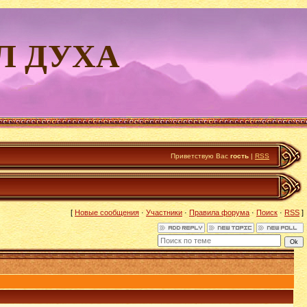
Л ДУХА
Приветствую Вас
гость
|
RSS
[
Новые сообщения
·
Участники
·
Правила форума
·
Поиск
·
RSS
]