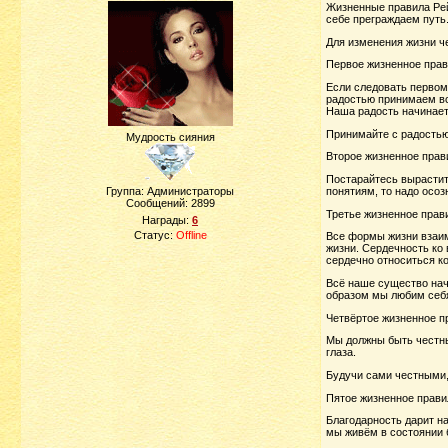
Жизненные правила Рей
себе преграждаем путь.
Для изменения жизни ч
Первое жизненное прав
Если следовать первом
радостью принимаем вс
Наша радость начинает
Принимайте с радостью
Мудрость сияния
Второе жизненное прав
Постарайтесь вырастить
понятиям, то надо осоз
Группа: Администраторы
Сообщений:
2899
Третье жизненное прав
Награды:
6
Статус:
Offline
Все формы жизни взаим
жизни. Сердечность ко 
сердечно относиться к
Всё наше существо начи
образом мы любим себ
Четвёртое жизненное п
Мы должны быть честны
глаза.
Будучи сами честными,
Пятое жизненное прави
Благодарность дарит на
мы живём в состоянии 