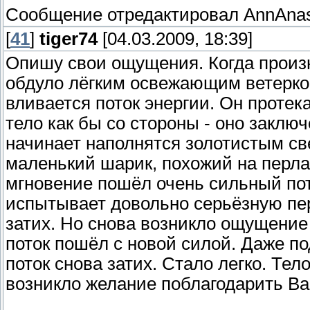
Сообщение отредактировал
AnnAna
[
41
]
tiger74
[04.03.2009, 18:39]
Опишу свои ощущения. Когда произн
обдуло лёгким освежающим ветерком
вливается поток энергии. Он протека
тело как бы со стороны - оно заключ
начинает наполнятся золотистым св
маленький шарик, похожий на перла
мгновение пошёл очень сильный пот
испытывает довольно серьёзную пер
затих. Но снова возникло ощущение
поток пошёл с новой силой. Даже п
поток снова затих. Стало легко. Те
возникло желание поблагодарить Вас