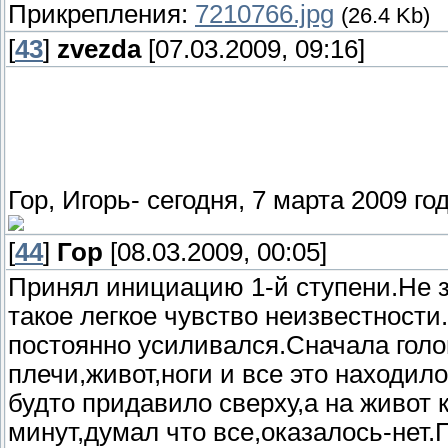
Прикрепления:
7210766.jpg
(26.4 Kb)
[
43
]
zvezda
[07.03.2009, 09:16]
Гор, Игорь- сегодня, 7 марта 2009 го
[
44
]
Гор
[08.03.2009, 00:05]
Принял инициацию 1-й ступени.Не з
такое легкое чувство неизвестност
постоянно усиливался.Сначала голо
плечи,живот,ноги и все это находи
будто придавило сверху,а на живот 
минут,думал что все,оказалось-нет.