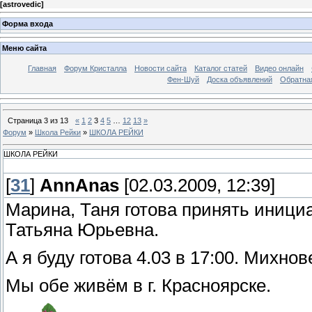
[
astrovedic
]
Форма входа
Меню сайта
Главная
Форум Кристалла
Новости сайта
Каталог статей
Видео онлайн
Фен-Шуй
Доска объявлений
Обратна
Страница
3
из
13
«
1
2
3
4
5
…
12
13
»
Форум
»
Школа Рейки
»
ШКОЛА РЕЙКИ
ШКОЛА РЕЙКИ
[
31
]
AnnAnas
[02.03.2009, 12:39]
Марина, Таня готова принять инициа
Татьяна Юрьевна.
А я буду готова 4.03 в 17:00. Михно
Мы обе живём в г. Красноярске.