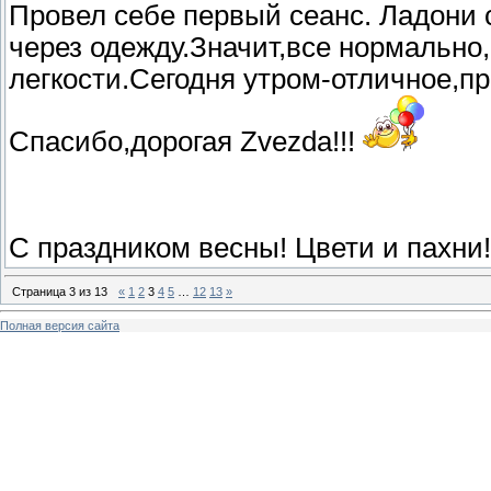
Провел себе первый сеанс. Ладони 
через одежду.Значит,все нормально,
легкости.Сегодня утром-отличное,при
Спасибо,дорогая Zvezda!!!
С праздником весны! Цвети и пахни
Страница
3
из
13
«
1
2
3
4
5
…
12
13
»
Полная версия сайта