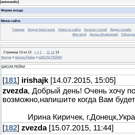
[
astrovedic
]
Форма входа
Меню сайта
Главная
Форум Кристалла
Новости сайта
Каталог статей
Видео онлайн
Фен-Шуй
Доска объявлений
Обратна
Страница
13
из
13
«
1
2
…
11
12
13
Форум
»
Школа Рейки
»
ШКОЛА РЕЙКИ
ШКОЛА РЕЙКИ
[
181
]
irishajk
[14.07.2015, 15:05]
zvezda
, Добрый день! Очень хочу по
возможно,напишите когда Вам буде
Ирина Киричек, г.Донецк,Укра
[
182
]
zvezda
[15.07.2015, 11:44]