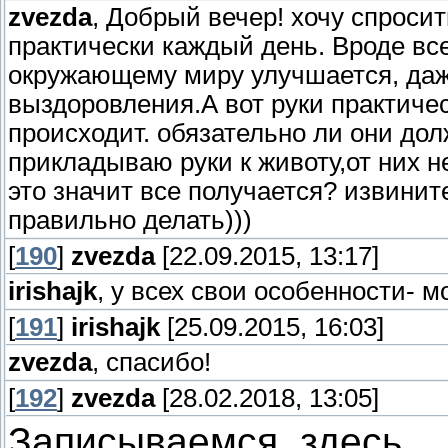
zvezda
, Добрый вечер! хочу спрос
практически каждый день. Вроде вс
окружающему миру улучшается, даже
выздоровления.А вот руки практичес
происходит. обязательно ли они дол
прикладываю руки к животу,от них н
это значит все получается? извинит
правильно делать)))
[
190
]
zvezda
[22.09.2015, 13:17]
irishajk
, у всех свои особенности- мо
[
191
]
irishajk
[25.09.2015, 16:03]
zvezda
, спасибо!
[
192
]
zvezda
[28.02.2018, 13:05]
Записываемся здесь