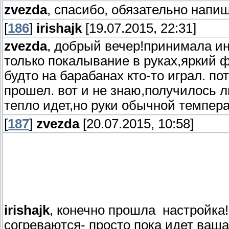
zvezda
, спасибо, обязательно напиш
[
186
]
irishajk
[19.07.2015, 22:31]
zvezda
, добрый вечер!принимала и
только покалывание в руках,яркий ф
будто на барабанах кто-то играл. по
прошел. вот и не знаю,получилось 
тепло идет,но руки обычной темпер
[
187
]
zvezda
[20.07.2015, 10:58]
irishajk
, конечно прошла настройка
согреваются- просто пока идет ваш