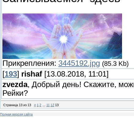
Прикрепления:
3445192.jpg
(85.3 Kb)
[
193
]
rishaf
[13.08.2018, 11:01]
zvezda
, Добрый день! Скажите, мож
Рейки?
Страница
13
из
13
«
1
2
…
11
12
13
Полная версия сайта