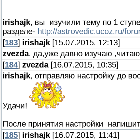
irishajk
, вы изучили тему по 1 ступ
разделе-
http://astrovedic.ucoz.ru/for
[
183
]
irishajk
[15.07.2015, 12:13]
zvezda
, да,уже давно изучаю ,читаю
[
184
]
zvezda
[16.07.2015, 10:35]
irishajk
, отправляю настройку до в
Удачи!
После принятия настройки напишите
[
185
]
irishajk
[16.07.2015, 11:41]