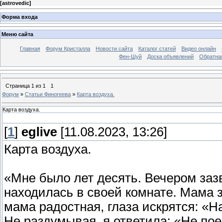
[
astrovedic
]
Форма входа
Меню сайта
Главная
Форум Кристалла
Новости сайта
Каталог статей
Видео онлайн
Фен-Шуй
Доска объявлений
Обратна
Страница
1
из
1
1
Форум
»
Статьи Финогеева
»
Карта воздуха.
Карта воздуха.
[
1
]
eglive
[11.08.2023, 13:26]
Карта воздуха.
«Мне было лет десять. Вечером заз
находилась в своей комнате. Мама з
мама радостная, глаза искрятся: «Н
Не раздумывая, я ответила: «Не по