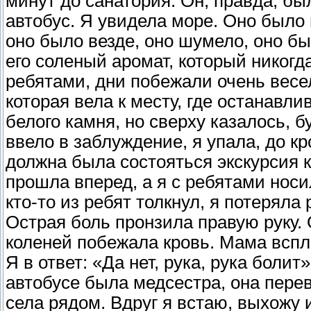
минут до санатория. Он, правда, был
автобус. Я увидела море. Оно было п
оно было везде, оно шумело, оно бы
его соленый аромат, который никогда
ребятами, дни побежали очень весе
которая вела к месту, где останавли
белого камня, но сверху казалось, б
ввело в заблуждение, я упала, до к
должна была состояться экскурсия 
прошла вперед, а я с ребятами носи
кто-то из ребят толкнул, я потеряла
Острая боль пронзила правую руку. 
коленей побежала кровь. Мама вспл
Я в ответ: «Да нет, рука, рука болит
автобусе была медсестра, она перев
села рядом. Вдруг я встаю, выхожу 