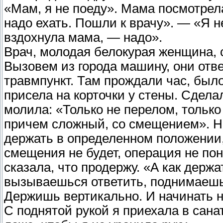
«Мам, я не поеду». Мама посмотрела
надо ехать. Пошли к врачу». — «Я н
вздохнула мама, — надо».
Врач, молодая белокурая женщина, ск
Вызовем из города машину, они отв
травмпункт. Там прождали час, было
присела на корточки у стены. Сдела
молила: «Только не перелом, тольк
причем сложный, со смещением». На
держать в определенном положении
смещения не будет, операция не по
сказала, что продержу. «А как держа
вызываешься ответить, поднимаешь р
Держишь вертикально. И начинать н
С поднятой рукой я приехала в сан