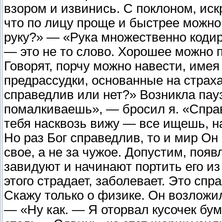
взором и извинись. С поклоном, ис
что по лицу проще и быстрее можно
руку?» — «Рука множественно кодир
— это не то слово. Хорошее можно п
Говорят, порчу можно навести, име
предрассудки, основанные на страха
справедлив или нет?» Возникла пауз
помалкиваешь», — бросил я. «Спра
тебя насквозь вижу — все ищешь, н
Но раз Бог справедлив, то и мир О
свое, а не за чужое. Допустим, поя
завидуют и начинают портить его из
этого страдает, заболевает. Это сп
Скажу только о физике. Он возложи
— «Ну как. — Я оторвал кусочек бум