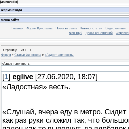
[
astrovedic
]
Форма входа
Меню сайта
Главная
Форум Кристалла
Новости сайта
Каталог статей
Видео онлайн
Фен-Шуй
Доска объявлений
Обратна
Страница
1
из
1
1
Форум
»
Статьи Финогеева
»
«Ладостная» весть.
«Ладостная» весть.
[
1
]
eglive
[27.06.2020, 18:07]
«Ладостная» весть.
«Слушай, вчера еду в метро. Сидит
как раз руки сложил так, что больш
палец как-то вывернут, да вдобавок