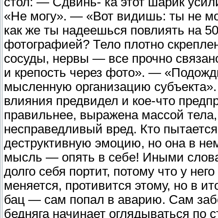
стол: — Сдвинь- ка этот шарик усил
«Не могу». — «Вот видишь: ты не 
как же ты надеешься повлиять на 50
фотографией? Тело плотно скреплен
сосуды, нервы — все прочно связано
и крепость через фото». — «Подожди
мысленную организацию субъекта». 
влияния предвидел и кое-что предпр
правильнее, выражена массой тела
несправедливый вред. Кто пытается
деструктивную эмоцию, но она в не
мысль — опять в себе! Иными словам
долго себя портит, потому что у него
меняется, противится этому, но в ит
бац — сам попал в аварию. Сам заб
бедняга начинает оглядываться по с