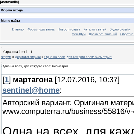
[
astrovedic
]
Форма входа
Меню сайта
Главная
Форум Кристалла
Новости сайта
Каталог статей
Видео онлайн
Фен-Шуй
Доска объявлений
Обратна
Страница
1
из
1
1
Форум
»
Дерматоглифики
»
Одна на всех, для каждого своя: биометрия!
Одна на всех, для каждого своя: биометрия!
[
1
]
мартагона
[12.07.2016, 10:37]
sentinel@home
:
Авторский вариант. Оригинал матер
www.computerra.ru/business/55816/v-
Одна на всех, для каж