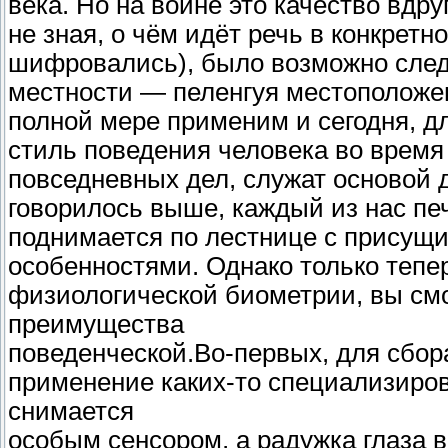
века. Но на войне это качество вдр
не зная, о чём идёт речь в конкрет
шифровались), было возможно след
местности — пеленгуя местоположен
полной мере применим и сегодня, д
стиль поведения человека во врем
повседневных дел, служат основой 
говорилось выше, каждый из нас печ
поднимается по лестнице с присущи
особенностями. Однако только тепер
физиологической биометрии, вы см
преимущества
поведенческой.Во-первых, для сбор
применение каких-то специализиров
снимается
особым сенсором, а радужка глаза 