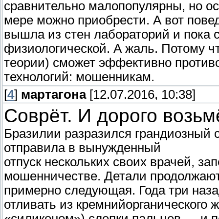
сравнительно малопопулярны, но ос
мере можно приобрести. А вот пове
вышла из стен лабораторий и пока с
физиологической. А жаль. Потому чт
теории) сможет эффективно противо
технологий: мошенникам.
[
4
]
мартагона
[12.07.2016, 10:38]
Соврёт. И дорого возьм
Бразилии разразился грандиозный с
отправила в вынужденный
отпуск нескольких своих врачей, за
мошенничестве. Детали продолжают 
примерно следующая. Года три наза
отливать из кремнийорганического 
«силиконом») слепки пальцев — и п