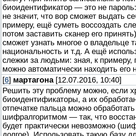
биоидентификатор — это не пароль: 
не значит, что вор сможет выдать се
примеру, ещё суметь воссоздать сле
потом заставить сканер его принять)
сможет узнать многое о владельце т
национальность и т.д. А ещё испол
слежки за людьми: зная, к примеру,
можно автоматически находить его 
[
6
]
мартагона
[12.07.2016, 10:40]
Решить эту проблему можно, если х
биоидентификаторы, а их обработа
отпечатке пальца можно обработат
шифралгоритмом — так, что восстан
будет практически невозможно (ши
долгое). Использовать такую базу д