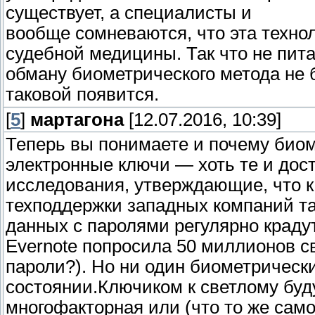
существует, а специалисты и
вообще сомневаются, что эта техно
судебной медицины. Так что не пит
обману биометрического метода не б
таковой появится.
[
5
]
мартагона
[12.07.2016, 10:39]
Теперь вы понимаете и почему биом
электронные ключи — хоть те и дост
исследования, утверждающие, что к
техподдержки западных компаний та
данных с паролями регулярно крадут
Evernote попросила 50 миллионов с
пароли?). Но ни один биометрически
состоянии.Ключиком к светлому буд
многофакторная или (что то же сам