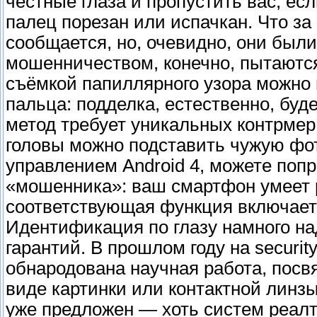
честные глаза и пропустить вас, ес
палец порезан или испачкан. Что з
сообщается, но, очевидно, они бы
мошенничеством, конечно, пытаются
съёмкой папиллярного узора можно 
пальца: подделка, естественно, бу
метод требует уникальных контрмер
головы можно подставить чужую фот
управлением Android 4, можете поп
«мошенника»: ваш смартфон умеет р
соответствующая функция включаетс
Идентификация по глазу намного на
гарантий. В прошлом году на securi
обнародована научная работа, пос
виде картинки или контактной линз
уже предложен — хоть систем реал