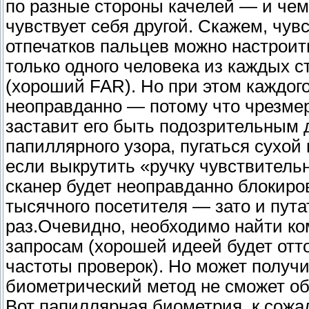
по разные стороны качелей — и чем
чувствует себя другой. Скажем, чув
отпечатков пальцев можно настроить
только одного человека из каждых с
(хороший FAR). Но при этом каждого
неоправданно — потому что чрезме
заставит его быть подозрительным
папиллярного узора, пугаться сухой 
если выкрутить «ручку чувствитель
сканер будет неоправданно блокиров
тысячного посетителя — зато и пут
раз.Очевидно, необходимо найти к
запросам (хорошей идеей будет отт
частоты проверок). Но может получи
биометрический метод не сможет о
Вот папиллярная биометрия, к сожал