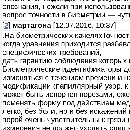
опознания, нежели при использова
вопрос точности в биометрии — чут
[
2
]
мартагона
[12.07.2016, 10:37]
.На биометрических качеляхТочность
когда уравнения приходится разбав
специфических требований,
дать гарантию соблюдения которых 
Биометрические идентификаторы до
изменяться с течением времени и 
модификации (папиллярный узор, к 
может быть испорчен порезами, ожо
поменять форму под действием мед
легко, без боли, но и без искажени
порой очень чувствительны к грязи н
измерения не должно уходить слишк