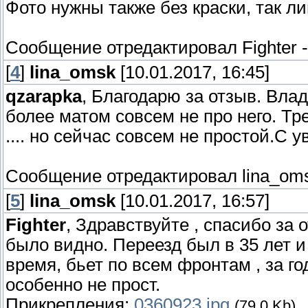
Фото нужны также без краски, так 
Сообщение отредактировал
Fighter
[
4
]
lina_omsk
[10.01.2017, 16:45]
qzarapka
, Благодарю за отзыв. Вла
более матом совсем не про него. Тр
.... но сейчас совсем не простой.С 
Сообщение отредактировал
lina_om
[
5
]
lina_omsk
[10.01.2017, 16:57]
Fighter
, Здравствуйте , спасибо за 
было видно. Переезд был в 35 лет и 
время, бьет по всем фронтам , за го
особенно не прост.
Прикрепления:
0360923.jpg
(79.0 Kb)