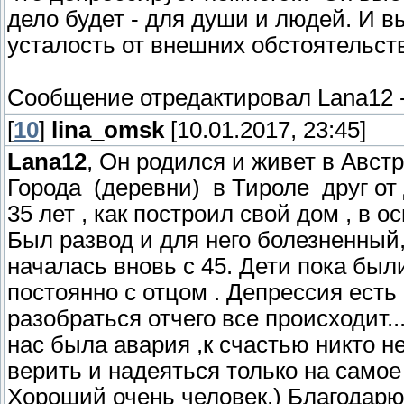
дело будет - для души и людей. И вы
усталость от внешних обстоятельств
Сообщение отредактировал
Lana12
[
10
]
lina_omsk
[10.01.2017, 23:45]
Lana12
, Он родился и живет в Австр
Города (деревни) в Тироле друг от 
35 лет , как построил свой дом , в
Был развод и для него болезненный,
началась вновь с 45. Дети пока был
постоянно с отцом . Депрессия есть 
разобраться отчего все происходит.
нас была авария ,к счастью никто н
верить и надеяться только на самое
Хороший очень человек.) Благодарю 