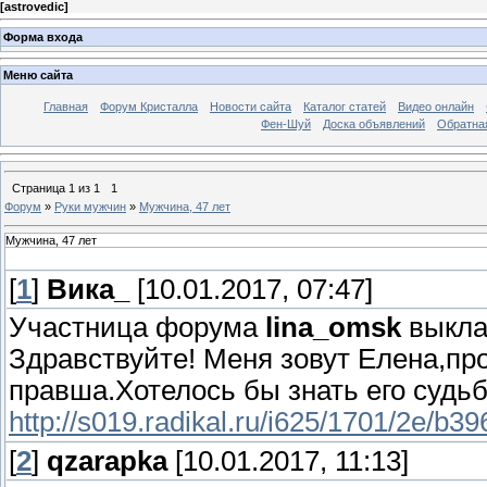
[
astrovedic
]
Форма входа
Меню сайта
Главная
Форум Кристалла
Новости сайта
Каталог статей
Видео онлайн
Фен-Шуй
Доска объявлений
Обратна
Страница
1
из
1
1
Форум
»
Руки мужчин
»
Мужчина, 47 лет
Мужчина, 47 лет
[
1
]
Вика_
[10.01.2017, 07:47]
Участница форума
lina_omsk
выкла
Здравствуйте! Меня зовут Елена,про
правша.Хотелось бы знать его судьб
http://s019.radikal.ru/i625/1701/2e/b39
[
2
]
qzarapka
[10.01.2017, 11:13]