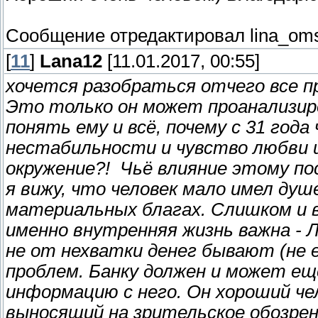
Сообщение отредактировал
lina_om
[
11
]
Lana12
[11.01.2017, 00:55]
хочется разобраться отчего все пр
Это только он может проанализиро
понять ему и всё, почему с 31 год
нестабильности и чувство любви шл
окружение?! Чьё влияние этому пос
я вижу, что человек мало имел душ
материальных благах. Слишком и в 
именно внутренняя жизнь важна - Л
не от нехватки денег бывают (не е
проблем. Банку должен и может ещ
информацию с него. Он хороший чел
выносящий на зрительское обозрен