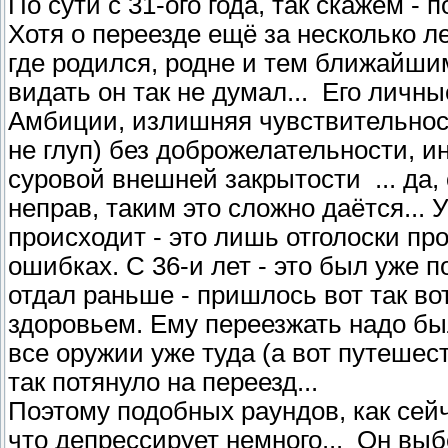
По сути с 31-ого года, так скажем - 
Хотя о переезде ещё за несколько л
где родился, родне и тем ближайши
видать он так не думал... Его личн
Амбиции, излишняя чувствительност
не глуп) без доброжелательности, 
суровой внешней закрытости ... да, 
неправ, таким это сложно даётся... У
происходит - это лишь отголоски пр
ошибках. С 36-и лет - это был уже п
отдал раньше - пришлось вот так во
здоровьем. Ему переезжать надо был
все оружии уже туда (а вот путешест
так потянуло на переезд...
Поэтому подобных раундов, как сейча
что депрессирует немного... Он выб