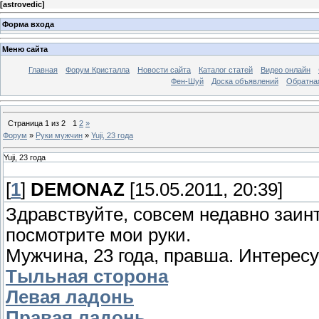
[
astrovedic
]
Форма входа
Меню сайта
Главная
Форум Кристалла
Новости сайта
Каталог статей
Видео онлайн
Фен-Шуй
Доска объявлений
Обратна
Страница
1
из
2
1
2
»
Форум
»
Руки мужчин
»
Yuji, 23 года
Yuji, 23 года
[
1
]
DEMONAZ
[15.05.2011, 20:39]
Здравствуйте, совсем недавно заи
посмотрите мои руки.
Мужчина, 23 года, правша. Интересуе
Тыльная сторона
Левая ладонь
Правая ладонь