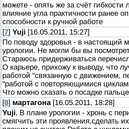
можете - опять же за счёт гибкости 
влияние угла практичности ранее оп
способности к ручной работе
[
7
]
Yuji
[16.05.2011, 15:27]
По поводу здоровья - в настоящий 
урологии. Не могли бы вы посмотрет
Стараюсь придерживаться перечисле
О карьере, прихожу к выводу, что 
работой "связанную с движением, п
"работой с повторяющимися циклам
Что можно сказать о посадке пальце
[
8
]
мартагона
[16.05.2011, 18:28]
Yuji
, В плане урологии - хронь с п
смягчить эти проявления,сделать и