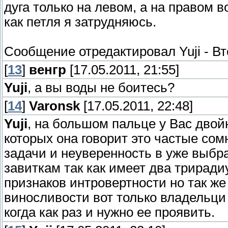
дуга только на левом, а на правом в
как петля я затрудняюсь.
Сообщение отредактировал
Yuji
-
Вт
[
13
]
венгр
[17.05.2011, 21:55]
Yuji
, а вы воды не боитесь?
[
14
]
Varonsk
[17.05.2011, 22:48]
Yuji
, на большом пальце у Вас двой
которых она говорит это частые со
задачи и неуверенность в уже выбр
завиткам так как имеет два трирадиу
признаков интровертности но так ж
виносливости вот только владельци 
когда как раз и нужно ее проявить.