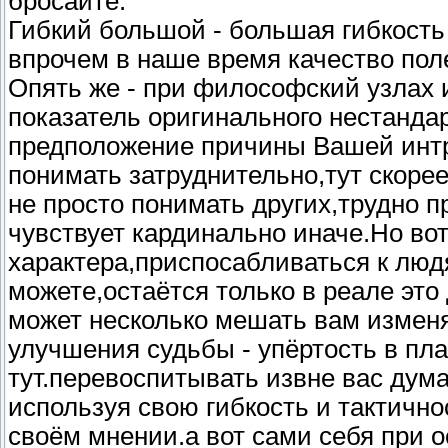
бросайте.
Гибкий большой - большая гибкость
впрочем в наше время качество пол
Опять же - при философский узлах и
показатель оригинального нестанд
предположение причины Вашей инт
понимать затруднительно,тут скоре
не просто понимать других,трудно 
чувствует кардинально иначе.Но во
характера,приспосабливаться к люд
можете,остаётся только в реале эт
может несколько мешать вам измен
улучшения судьбы - упёртость в план
тут.перевоспитывать извне вас дум
используя свою гибкость и тактично
своём мнении.а вот сами себя при о