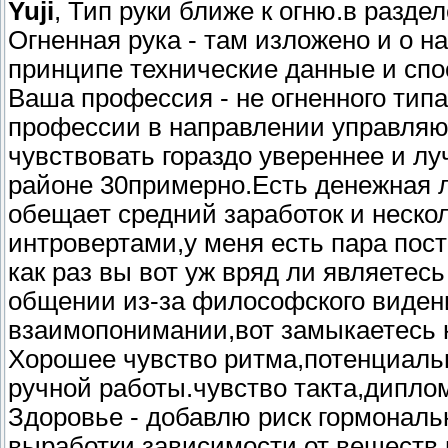
Yuji
, Тип руки ближе к огню.в разде
Огненная рука - там изложено и о 
принципе технические данные и спос
Ваша профессия - не огненного типа
профессии в направлении управляющ
чувствовать гораздо увереннее и л
районе 30примерно.Есть денежная 
обещает средний заработок и неско
интровертами,у меня есть пара пост
как раз вы вот уж вряд ли являетес
общении из-за философского виден
взаимопонимании,вот замыкаетесь 
Хорошее чувство ритма,потенциаль
ручной работы.чувство такта,диплом
Здоровье - добавлю риск гормональ
выработки зависимости от веществ