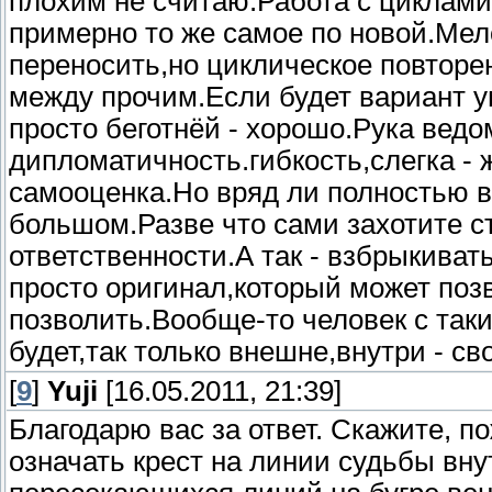
плохим не считаю.Работа с циклами
примерно то же самое по новой.Мел
переносить,но циклическое повторе
между прочим.Если будет вариант 
просто беготнёй - хорошо.Рука ведо
дипломатичность.гибкость,слегка -
самооценка.Но вряд ли полностью в
большом.Разве что сами захотите с
ответственности.А так - взбрыкиват
просто оригинал,который может позв
позволить.Вообще-то человек с та
будет,так только внешне,внутри - с
[
9
]
Yuji
[16.05.2011, 21:39]
Благодарю вас за ответ. Скажите, п
означать крест на линии судьбы вну