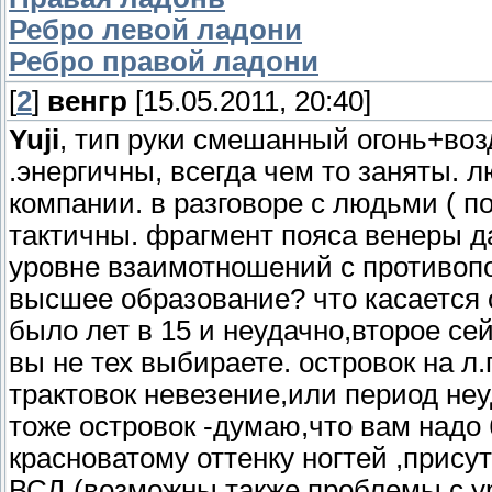
Ребро левой ладони
Ребро правой ладони
[
2
]
венгр
[15.05.2011, 20:40]
Yuji
, тип руки смешанный огонь+воз
.энергичны, всегда чем то заняты.
компании. в разговоре с людьми ( п
тактичны. фрагмент пояса венеры д
уровне взаимотношений с противопо
высшее образование? что касается 
было лет в 15 и неудачно,второе с
вы не тех выбираете. островок на л
трактовок невезение,или период неу
тоже островок -думаю,что вам надо 
красноватому оттенку ногтей ,прису
ВСД (возможны также проблемы с у