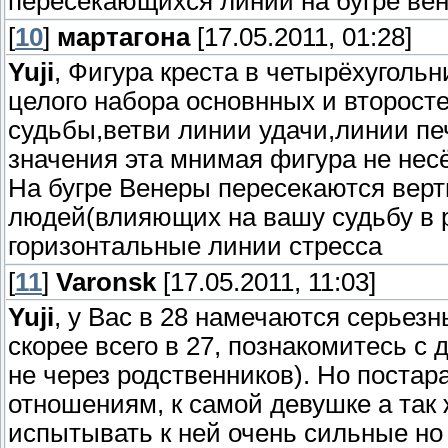
пересекающихся линий на бугре ве
[
10
]
мартагона
[17.05.2011, 01:28]
Yuji
, Фигура креста в четырёхугольн
целого набора основнных и второст
судьбы,ветви линии удачи,линии печ
значения эта мнимая фигура не несё
На бугре Венеры пересекаются вер
людей(влияющих на вашу судьбу в 
горизонтальные линии стресса
[
11
]
Varonsk
[17.05.2011, 11:03]
Yuji
, у Вас в 28 намечаются серьез
скорее всего в 27, познакомитесь с
не через родственников). Но постар
отношениям, к самой девушке а так ж
испытывать к ней очень сильные но 