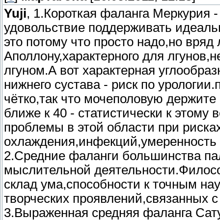
Yuji
, 1.Короткая фаланга Меркурия 
удовольствие поддерживать идеальн
это потому что просто надо,но вряд
Аполлону,характерного для лгунов,
лгуном.А вот характерная углообра
нижнего сустава - риск по урологии.
чётко,так что мочеполовую держите
ближе к 40 - статистически к этому
проблемы в этой области при рисках
охлаждения,инфекций,умеренность в
2.Средние фаланги большинства па
мыслительной деятельности.Филосо
склад ума,способности к точным на
творческих проявлений,связанных 
3.Выраженная средняя фаланга Сату