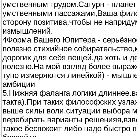
умственным трудом.Сатурн - планет
умственными пассажами,Ваша фило
сторону позитива,чтобы не наприд
измышлений.
4Форма Вашего Юпитера - серьёзное
полезно стихийное собирательство,
дорогих для себя вещей,да хоть и де
полезно.На мой взгляд более выраж
тупо измеряются линейкой) - мышле
амбиции
5.Нижняя фаланга логики длиннее.в
такта).При таких философских узлах
выше силы воли.ситуации выбора мо
перебирать варианты решенияя,взв
такое беспокоит либо надо быстро 