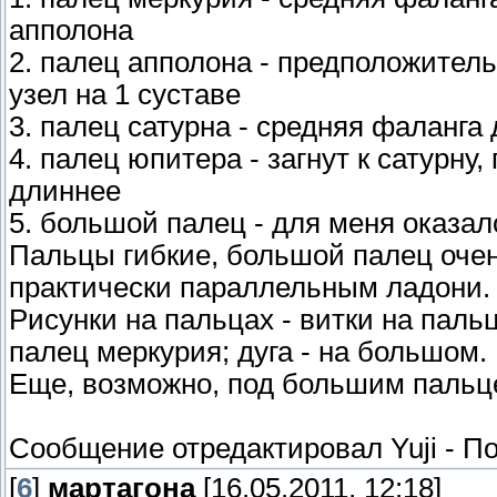
апполона
2. палец апполона - предположител
узел на 1 суставе
3. палец сатурна - средняя фаланга
4. палец юпитера - загнут к сатурн
длиннее
5. большой палец - для меня оказал
Пальцы гибкие, большой палец очень
практически параллельным ладони.
Рисунки на пальцах - витки на пальц
палец меркурия; дуга - на большом.
Еще, возможно, под большим пальце
Сообщение отредактировал
Yuji
-
По
[
6
]
мартагона
[16.05.2011, 12:18]