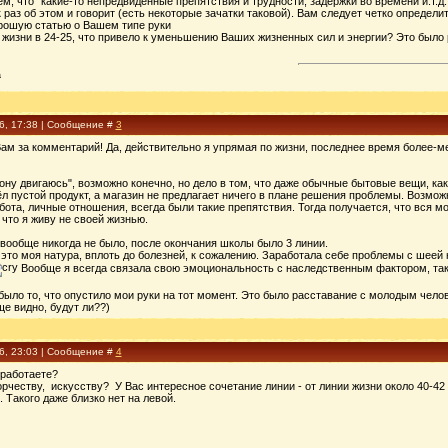
м, что "какие-то непредвиденные препятствия и трудности, задержки во времени и.т.д.
 раз об этом и говорит (есть некоторые зачатки таковой). Вам следует четко определи
орошую статью о Вашем типе руки
 жизни в 24-25, что привело к уменьшению Ваших жизненных сил и энергии? Это было
a
16, 17:38 | Сообщение #
3
Вам за комментарий! Да, действительно я упрямая по жизни, последнее время более-м
рону двигаюсь", возможно конечно, но дело в том, что даже обычные бытовые вещи, как
ёл пустой продукт, а магазин не предлагает ничего в плане решения проблемы. Возможно
бота, личные отношения, всегда были такие препятствия. Тогда получается, что вся м
что я живу не своей жизнью.
вообще никогда не было, после окончания школы было 3 линии.
, это моя натура, вплоть до болезней, к сожалению. Заработала себе проблемы с шеей
Вообще я всегда связала свою эмоциональность с наследственным фактором, такая
было то, что опустило мои руки на тот момент. Это было расставание с молодым челов
ще видно, будут ли??)
16, 23:03 | Сообщение #
4
 работаете?
орчеству, искусству? У Вас интересное сочетание линии - от линии жизни около 40-42
 Такого даже близко нет на левой.