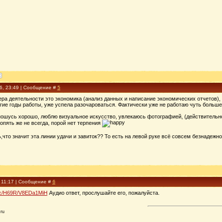
16, 23:49 | Сообщение #
5
ра деятельности это экономика (анализ данных и написание экономических отчетов), 
олгие годы работы, уже успела разочароваться. Фактически уже не работаю чуть больше
ошусь хорошо, люблю визуальное искусство, увлекаюсь фотографией, (действительно т
 опять же не всегда, порой нет терпения
,что значит эта линии удачи и завиток?? То есть на левой руке всё совсем безнадежно
, 11:17 | Сообщение #
6
blic/H69R/V8EDa1MiH
Аудио ответ, прослушайте его, пожалуйста.
ru