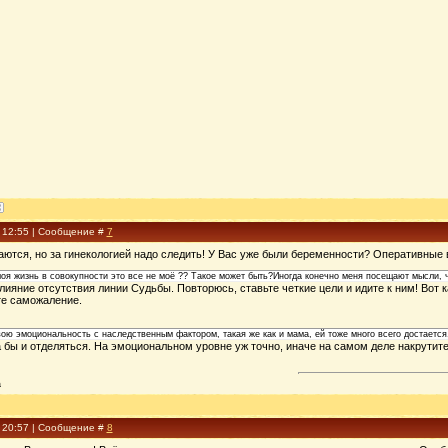
, 12:55 | Сообщение #
7
ваются, но за гинекологией надо следить! У Вас уже были беременности? Оперативны
моя жизнь в совокупности это все не моё ?? Такое может быть?Иногда конечно меня посещают мысли, 
 влияние отсутствия линии Судьбы. Повторюсь, ставьте четкие цели и идите к ним! Вот
те саможаление.
ою эмоциональность с наследственным фактором, такая же как и мама, ей тоже много всего достается
 бы и отделяться. На эмоциональном уровне уж точно, иначе на самом деле накрутите 
a
, 20:57 | Сообщение #
8