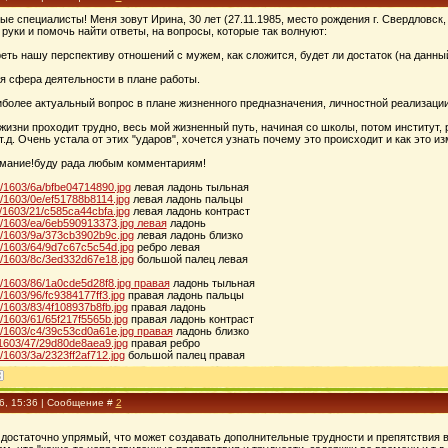
е специалисты! Меня зовут Ирина, 30 лет (27.11.1985, место рождения г. Свердловск,
уки и помочь найти ответы, на вопросы, которые так волнуют:
еть нашу перспективу отношений с мужем, как сложится, будет ли достаток (на данны
я сфера деятельности в плане работы.
более актуальный вопрос в плане жизненного предназначения, личностной реализации,
в жизни проходит трудно, весь мой жизненный путь, начиная со школы, потом институт,
.д. Очень устала от этих "ударов", хочется узнать почему это происходит и как это из
имание!буду рада любым комментариям!
10/1603/6a/bfbe04714890.jpg
левая ладонь тыльная
37/1603/0e/ef51788b8114.jpg
левая ладонь пальцы
11/1603/21/c585ca44cbfa.jpg
левая ладонь контраст
624/1603/ea/6eb590913373.jpg левая
ладонь
626/1603/9a/373cb3902b9c.jpg
левая ладонь близко
332/1603/64/9d7c67c5c54d.jpg
ребро левая
637/1603/8c/3ed332d67e18.jpg
большой палец левая
706/1603/86/1a0cde5d28f8.jpg правая
ладонь тыльная
04/1603/96/fc9384177ff3.jpg
правая ладонь пальцы
24/1603/83/4f108937b8fb.jpg
правая ладонь
00/1603/61/65f217f5565b.jpg
правая ладонь контраст
634/1603/c4/39c53cd0a61e.jpg правая
ладонь близко
92/1603/47/29d80de8aea9.jpg
правая ребро
06/1603/3a/2323ff2af712.jpg
большой палец правая
16, 15:36 | Сообщение #
2
 достаточно упрямый, что может создавать дополнительные трудности и препятствия 