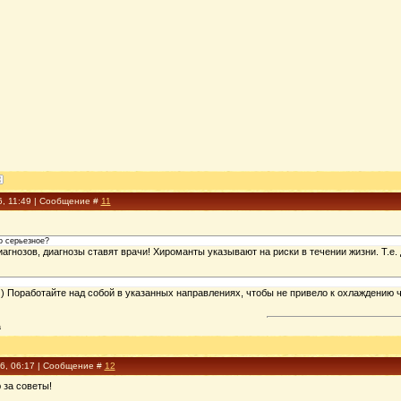
6, 11:49 | Сообщение #
11
то серьезное?
агнозов, диагнозы ставят врачи! Хироманты указывают на риски в течении жизни. Т.е
 ) Поработайте над собой в указанных направлениях, чтобы не привело к охлаждению 
a
16, 06:17 | Сообщение #
12
 за советы!