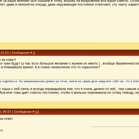
е за Ваше мнение! Всё сказали в точку, возьму на вооружение все ваши советы. Особе
лет, даже и непонятно откуда, даже окружающие постоянно отмечают, эту черту характ
, 21:01 | Сообщение #
9
 за совет!
се таки будут (у нас есть большое желание с мужем их иметь ) , вообще беременност
 в ближайшее время. А в плане гинекологии что-то серьезное?
и отделяться. На эмоциональном уровне уж точно, иначе на самом деле накрутите себя так, что и пов
у наша с ней связь я всегда оправдывала тем, что я очень далеко от неё , тем самым к
Муж мне тоже даёт советы постоянно, чтобы я меньше переживала по этому поводу, но 
6, 06:57 | Сообщение #
10
за ответ.
ru