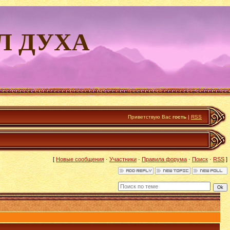
Л ДУХА
Приветствую Вас
гость
|
RSS
[
Новые сообщения
·
Участники
·
Правила форума
·
Поиск
·
RSS
]