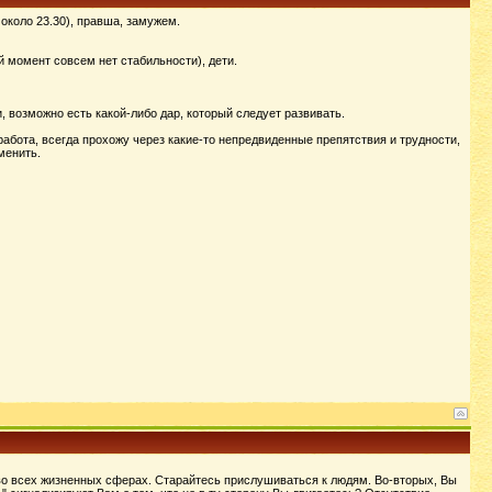
 около 23.30), правша, замужем.
й момент совсем нет стабильности), дети.
 возможно есть какой-либо дар, который следует развивать.
 работа, всегда прохожу через какие-то непредвиденные препятствия и трудности,
менить.
во всех жизненных сферах. Старайтесь прислушиваться к людям. Во-вторых, Вы