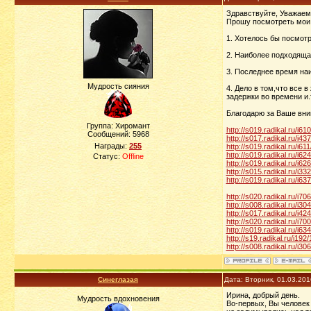
Здравствуйте, Уважаемы
Прошу посмотреть мои р
1. Хотелось бы посмотр
2. Наиболее подходяща
3. Последнее время наи
Мудрость сияния
4. Дело в том,что все 
задержки во времени и.т
Благодарю за Ваше вн
Группа: Хиромант
http://s019.radikal.ru/i6
Сообщений:
5968
http://s017.radikal.ru/i4
Награды:
255
http://s019.radikal.ru/i6
http://s019.radikal.ru/i
Статус:
Offline
http://s019.radikal.ru/i
http://s015.radikal.ru/i
http://s019.radikal.ru/i
http://s020.radikal.ru/i
http://s008.radikal.ru/i3
http://s017.radikal.ru/i4
http://s020.radikal.ru/i7
http://s019.radikal.ru/i
http://s19.radikal.ru/i1
http://s008.radikal.ru/i3
Синеглазая
Дата: Вторник, 01.03.20
Ирина, добрый день.
Мудрость вдохновения
Во-первых, Вы человек