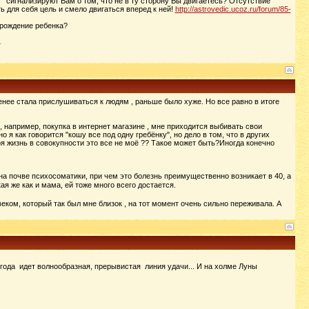
 " сигнализируют Вам о том, что не в ту сторону Вы двигаетесь? Отсутствие
ть для себя цель и смело двигаться вперед к ней!
http://astrovedic.ucoz.ru/forum/85-
 рождение ребенка?
енее стала прислушиваться к людям , раньше было хуже. Но все равно в итоге
, например, покупка в интернет магазине , мне приходится выбивать свои
 я как говорится "кошу все под одну гребёнку", но дело в том, что в других
оя жизнь в совокупности это все не моё ?? Такое может быть?Иногда конечно
 на почве психосоматики, при чем это болезнь преимущественно возникает в 40, а
 же как и мама, ей тоже много всего достается.
еком, который так был мне близок , на тот момент очень сильно переживала. А
 года идет волнообразная, прерывистая линия удачи... И на холме Луны