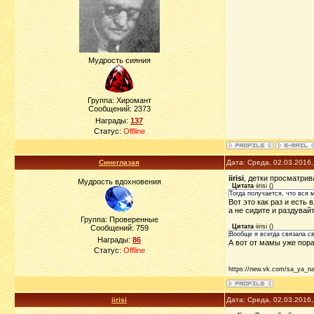
Мудрость сияния
Группа: Хиромант
Сообщений:
2373
Награды:
137
Статус:
Offline
Синеглазая
Дата: Среда, 02.03.2016
iirisi
, детки просматри
Мудрость вдохновения
Цитата
iirisi
(
)
Тогда получается, что вся 
Вот это как раз и есть
а не сидите и раздувай
Группа: Проверенные
Цитата
iirisi
(
)
Сообщений:
759
Вообще я всегда связала св
Награды:
86
А вот от мамы уже пора
Статус:
Offline
https://new.vk.com/sa_ya_n
iirisi
Дата: Среда, 02.03.2016