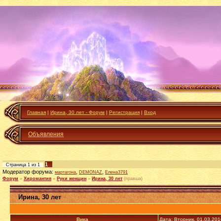
Главная
|
Ирина, 30 лет - Форум
|
Регистрация
|
Вход
Объявления
1
Страница
1
из
1
Модератор форума:
,
,
мартагона
DEMONAZ
Елена3791
Форум
»
Хиромантия
»
Руки женщин
»
Ирина, 30 лет
(правша)
Ирина, 30 лет
Вика_
Дата: Вторник, 01.03.20