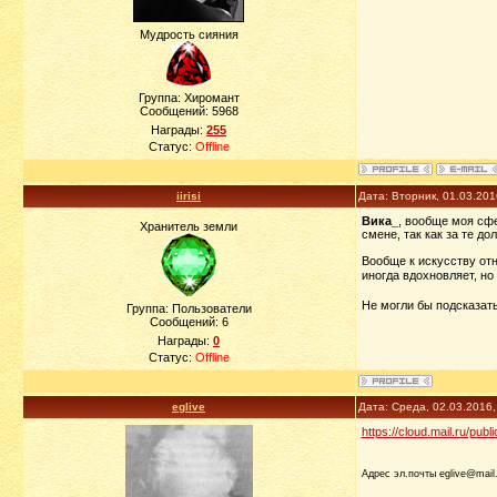
Мудрость сияния
Группа: Хиромант
Сообщений:
5968
Награды:
255
Статус:
Offline
iirisi
Дата: Вторник, 01.03.20
Вика_
, вообще моя сфе
Хранитель земли
смене, так как за те д
Вообще к искусству отн
иногда вдохновляет, но
Не могли бы подсказать
Группа: Пользователи
Сообщений:
6
Награды:
0
Статус:
Offline
eglive
Дата: Среда, 02.03.2016
https://cloud.mail.ru/pu
Адрес эл.почты eglive@mail.