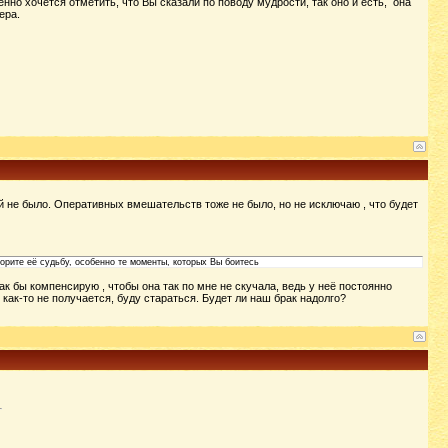
нно хочется отметить, что Вы сказали по поводу мудрости, так оно и есть, она
ера.
ей не было. Оперативных вмешательств тоже не было, но не исключаю , что будет
торите её судьбу, особенно те моменты, которых Вы боитесь
ак бы компенсирую , чтобы она так по мне не скучала, ведь у неё постоянно
как-то не получается, буду стараться. Будет ли наш брак надолго?