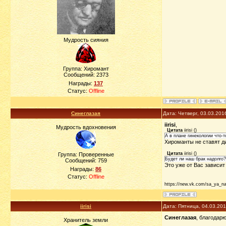
Мудрость сияния
Группа: Хиромант
Сообщений:
2373
Награды:
137
Статус:
Offline
Синеглазая
Дата: Четверг, 03.03.201
iirisi
,
Мудрость вдохновения
Цитата
iirisi
(
)
А в плане гинекологии что-
Хироманты не ставят ди
Цитата
iirisi
(
)
Группа: Проверенные
Будет ли наш брак надолго?
Сообщений:
759
Это уже от Вас зависит
Награды:
86
Статус:
Offline
https://new.vk.com/sa_ya_n
iirisi
Дата: Пятница, 04.03.20
Синеглазая
, благодарю
Хранитель земли