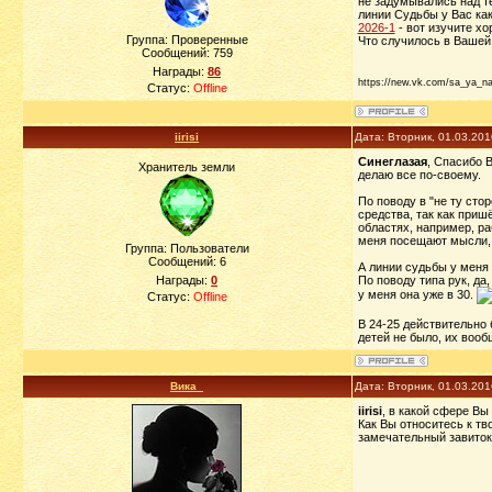
не задумывались над те
линии Судьбы у Вас как
2026-1
- вот изучите х
Группа: Проверенные
Что случилось в Вашей
Сообщений:
759
Награды:
86
https://new.vk.com/sa_ya_n
Статус:
Offline
iirisi
Дата: Вторник, 01.03.20
Синеглазая
, Спасибо 
Хранитель земли
делаю все по-своему.
По поводу в "не ту сто
средства, так как приш
областях, например, ра
меня посещают мысли, 
Группа: Пользователи
Сообщений:
6
А линии судьбы у меня 
Награды:
0
По поводу типа рук, да
у меня она уже в 30.
Статус:
Offline
В 24-25 действительно 
детей не было, их вооб
Вика_
Дата: Вторник, 01.03.20
iirisi
, в какой сфере Вы
Как Вы относитесь к тв
замечательный завиток.