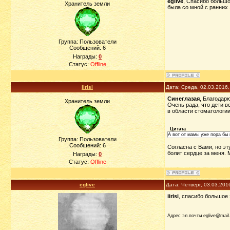
eglive
, Спасибо большо
Хранитель земли
была со мной с ранних 
Группа: Пользователи
Сообщений:
6
Награды:
0
Статус:
Offline
iirisi
Дата: Среда, 02.03.2016
Синеглазая
, Благодарю
Хранитель земли
Очень рада, что дети в
в области стоматологии
Цитата
А вот от мамы уже пора бы 
Группа: Пользователи
Сообщений:
6
Согласна с Вами, но эт
болит сердце за меня. 
Награды:
0
Статус:
Offline
eglive
Дата: Четверг, 03.03.201
iirisi
, спасибо большое 
Адрес эл.почты eglive@mail.