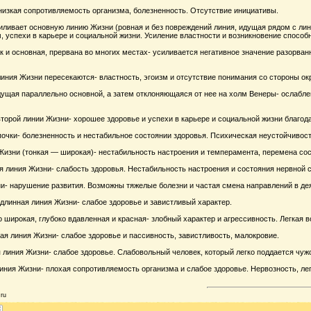
низкая сопротивляемость организма, болезненность. Отсутствие инициативы.
иливает основную линию Жизни (ровная и без повреждений линия, идущая рядом с лин
 успехи в карьере и социальной жизни. Усиление властности и возникновение способн
ак и основная, прервана во многих местах- усиливается негативное значение разорва
линия Жизни пересекаются- властность, эгоизм и отсутствие понимания со стороны о
дущая параллельно основной, а затем отклоняющаяся от нее на холм Венеры- ослабле
торой линии Жизни- хорошее здоровье и успехи в карьере и социальной жизни благода
почки- болезненность и нестабильное состоянии здоровья. Психическая неустойчивост
изни (тонкая — широкая)- нестабильность настроения и темперамента, перемена сост
я линия Жизни- слабость здоровья. Нестабильность настроения и состояния нервной 
и- нарушение развития. Возможны тяжелые болезни и частая смена направлений в де
длинная линия Жизни- слабое здоровье и завистливый характер.
широкая, глубоко вдавленная и красная- злобный характер и агрессивность. Легкая 
ая линия Жизни- слабое здоровье и пассивность, завистливость, малокровие.
я линия Жизни- слабое здоровье. Слабовольный человек, который легко поддается чуж
иния Жизни- плохая сопротивляемость организма и слабое здоровье. Нервозность, лег
ru