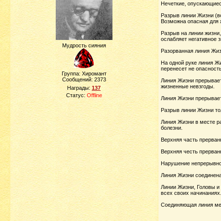
Нечеткие, опускающиес
Разрыв линии Жизни (во
Возможна опасная для ж
Разрыв на линии жизни,
ослабляет негативное 
Мудрость сияния
Разорванная линия Жизн
На одной руке линия Жи
перенесет не опасность
Группа: Хиромант
Сообщений:
2373
Линия Жизни прерываетс
жизненные невзгоды.
Награды:
137
Статус:
Offline
Линия Жизни прерываетс
Разрыв линии Жизни то
Линия Жизни в месте р
болезни.
Верхняя часть прерван
Верхняя честь прерванн
Нарушение непрерывнос
Линия Жизни соединена
Линии Жизни, Головы и 
всех своих начинаниях.
Соединяющая линия меж