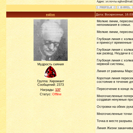
Адрес эл.почты eglive@mail.
eglive
Дата: Воскресенье, 16.0
Мелкие линии, пересек
непонимания в семье.
Мелкие линии, пересека
Глубокая линия с холма
и принесут временные 
Глубокая линия с холма
как развод. Неудачи в
Глубокая линия с холма
нервной системы,
Мудрость сияния
Линия от равнины Марс
Короткая линия пересек
Группа: Хиромант
состояние в течение дл
Сообщений:
2373
Пересечение в конце ли
Награды:
137
Статус:
Offline
Многочисленные попере
создавая ненужные пр
Островки на обеих рука
Многочисленные точки н
Точка в месте разрыва 
Линия Жизни заканчива