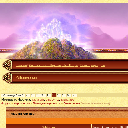
Главная
|
Линия жизни - Страница 5 - Форум
|
Регистрация
|
Вход
Объявления
5
Страница
5
из
8
«
1
2
3
4
6
7
8
»
Модератор форума:
,
,
мартагона
DEMONAZ
Елена3791
Форум
»
Хиромантия
»
Линии,пальцы,ногти
»
Линия жизни
(варианты линии жизни)
Линия жизни
Viktoriya
Дата: Воскресенье, 02.0