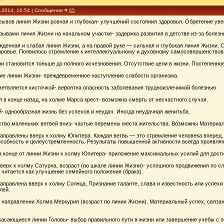
3.2014, 10:54 | Сообщение #
65
ывов линия Жизни ровная и глубокая- улучшений состояния здоровья. Обретение увер
рывами линия Жизни на начальном участке- задержка развития в детстве из-за болезн
денная и слабая линия Жизни, а на правой руке — сильная и глубокая линия Жизни. С
доровье. Появилось стремление к интеллектуальному и духовному самосовершенствов
 становится тоньше до полного исчезновения. Отсутствие цели в жизни. Постепенное
ие линии Жизни- преждевременное наступление слабости организма.
ветвляется кисточкой- вероятна опасность заболевания трудноизлечимой болезнью
 в конце назад, на холме Марса крест- возможна смерть от несчастного случая.
- однообразная жизнь без успехов и неудач. Иногда неудачная женитьба.
тво маленьких ветвей вниз- частые перемены места жительства. Возможны Материаль
направлены вверх к холму Юпитера. Каждая ветвь — это стремление человека вперед,
собность и целеустремленность. Результаты повышенной активности всегда проявляю
на конце от линии Жизни к холму Юпитера- приложение максимальных усилий для дост
вверх к холму Сатурна, возраст (по шкале линии Жизни)- успешного продвижения по 
 читается как улучшение семейного положения (брака).
аправлена вверх к холму Солнца, Признание таланте, слава и известность или успехи 
лей.
в направлении Холма Меркурия (возраст по линии Жизни). Материальный успех, связа
 касающиеся линии Головы- выбор правильного пути в жизни или завершение учебы с