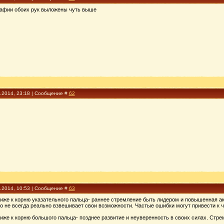
рафии обоих рук выложены чуть выше
3.2014, 23:18 | Сообщение #
62
3.2014, 10:53 | Сообщение #
63
же к корню указательного пальца- раннее стремление быть лидером и повышенная акт
о не всегда реально взвешивает свои возможности. Частые ошибки могут привести к ч
же к корню большого пальца- позднее развитие и неуверенность в своих силах. Стре