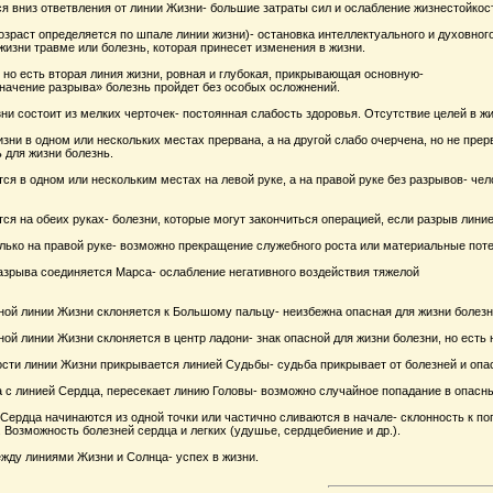
я вниз ответвления от линии Жизни- большие затраты сил и ослабление жизнестойкос
зраст определяется по шпале линии жизни)- остановка интеллектуального и духовного
изни травме или болезнь, которая принесет изменения в жизни.
 но есть вторая линия жизни, ровная и глубокая, прикрывающая основную-
значение разрыва» болезнь пройдет без особых осложнений.
и состоит из мелких черточек- постоянная слабость здоровья. Отсутствие целей в жи
зни в одном или нескольких местах прервана, а на другой слабо очерчена, но не пре
 для жизни болезнь.
я в одном или нескольким местах на левой руке, а на правой руке без разрывов- чел
я на обеих руках- болезни, которые могут закончиться операцией, если разрыв лини
лько на правой руке- возможно прекращение служебного роста или материальные поте
азрыва соединяется Марса- ослабление негативного воздействия тяжелой
ной линии Жизни склоняется к Большому пальцу- неизбежна опасная для жизни болезн
ой линии Жизни склоняется в центр ладони- знак опасной для жизни болезни, но есть
ти линии Жизни прикрывается линией Судьбы- судьба прикрывает от болезней и опа
 с линией Сердца, пересекает линию Головы- возможно случайное попадание в опасны
Сердца начинаются из одной точки или частично сливаются в начале- склонность к по
 Возможность болезней сердца и легких (удушье, сердцебиение и др.).
ду линиями Жизни и Солнца- успех в жизни.