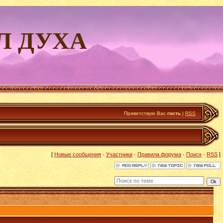
Л ДУХА
Приветствую Вас
гость
|
RSS
[
Новые сообщения
·
Участники
·
Правила форума
·
Поиск
·
RSS
]