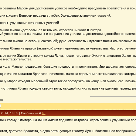
до равнины Марса- для достижения успехов необходимо преодолеть препятствия и при
изни к холму Венеры- неудачи в любви. Ухудшение жизненных условий.
енеры- улучшение жизненных условий.
 линии Жизни идет большая ветвь или отросток ни холм Юпитера-
ый успех во всех начинаниях и направление усилии на достижение достойного положе
т линии Жизни на левой (неактивной) руке- склонность к путешествиям или желание 
 линии Жизни на правой (активной) руке- перемена места жительства. Часто встречае
ь от линии Жизни в сторону холма Луны, после чего линия Жизни становится более г
е места жительства.
на холм Марса- предвещает большие трудности и препятствия. Иногда означает операц
 одна из них касается Браслета- возможны важные перемены в жизни человека, которы
ину Марса отходит маленький отросток со звездочкой на конце или около него- возм
и от линии Жизни, идущие сверху вниз, на одной из них остров- неудачный переезд и
ru
3.2014, 10:55 | Сообщение #
66
зни к холму Юпитера, на линии Жизни под ними островок- стремление к улучшению по
тся, достигая Браслета, а одна ветвь уходит к холму Луны- болезненное воображени