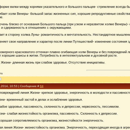
форме вилки между корнями указательного и большого пальцев- стремление всегда б
ибает холм Венеры- большой запас жизненных сип, хорошие репродуктивные свойства
е.
чень близко от основания Большого пальца (при узком и неразвитом холме Венеры)- 
 и сдержанность в отношениях с окружающими.
ает в сторону холма Луны- романтичность и мечтательность. Нестандартное мышление
еняет свое направление и характер после линии Путешествий- изменение состояния з
номерного красноватого оттенка» плавно огибающая холм Венеры и без повреждений л
 хорошие шансы в житии. Потребность в интеллектуальном и духовной росте.
я Жизни- длинная жизнь при слабом здоровье. Отсутствие инициативы.
ru
3.2014, 10:53 | Сообщение #
64
 повреждений линия Жизни- крепкое здоровье, энергичность в молодости и пассивност
ни- временный застой в делах и ослабление здоровья.
абое здоровье, пассивность, склонность и депрессии, нервозность, пессимизм.
ни- слабая жизнестойкость организма, пассивность. Склонность к депрессии.
хорошая сопротивляемость организма, жизнестойкости энергичность.
ая линия Жизни- жизнестойкость организма. Энергичность, переходящая иногда в агре