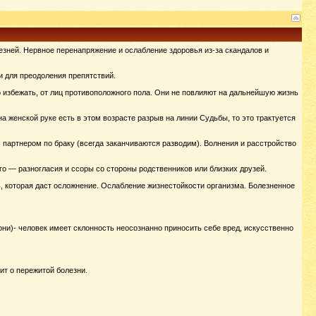
зней. Нервное перенапряжение и ослабление здоровья из-за скандалов и
и для преодоления препятствий.
о избежать, от лиц противоположного пола. Они не повлияют на дальнейшую жизнь
а женской руке есть в этом возрасте разрыв на линии Судьбы, то это трактуется
 партнером по браку (всегда заканчиваются разводим). Волнения и расстройство
 — разногласия и ссоры со стороны родственников или близких друзей.
ь, которая даст осложнение. Ослабление жизнестойкости организма. Болезненное
и)- человек имеет склонность неосознанно приносить себе вред, искусственно
ит о пережитой болезни.