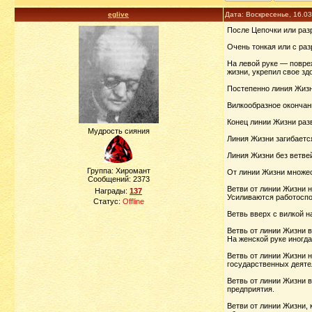
eglive
Дата: Воскресенье, 16.0
После Цепочки или разр
Очень тонкая или с раз
На левой руке — повреж
жизни, укрепил свое з
Постепенно линия Жизни
Вилкообразное окончан
Конец линии Жизни раз
Мудрость сияния
Линия Жизни загибается
Линия Жизни без ветвей
Группа: Хиромант
От линии Жизни множес
Сообщений:
2373
Ветви от линии Жизни 
Награды:
137
Усиливаются работоспо
Статус:
Offline
Ветвь вверх с вилкой 
Ветвь от линии Жизни 
На женской руке иногда
Ветвь от линии Жизни н
государственных деяте
Ветвь от линии Жизни 
предприятия.
Ветви от линии Жизни,