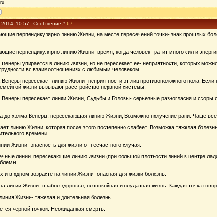
ru
3.2014, 10:57 | Сообщение #
67
ающие перпендикулярно линию Жизни, на месте пересечений точки- знак прошлых боле
ющие перпендикулярно линию Жизни- время, когда человек тратит много сил и энерги
 Венеры упирается в линию Жизни, но не пересекает ее- неприятности, которых можн
трудности во взаимоотношениях с любимым человеком.
 Венеры пересекает линию Жизни- неприятности от лиц противоположного пола. Если н
 семейной жизни вызывают расстройство нервной системы.
 Beнеры пересекает линии Жизни, Судьбы и Головы- серьезные разногласия и ссоры с
а до холма Венеры, пересекающая линию Жизни, Возможно получение рани. Чаще всего
ает линию Жизни, которая после этого постепенно слабеет. Возможна тяжелая болезн
ительного времени.
нии Жизни- опасность для жизни от несчастного случая.
чные линии, пересекающие линию Жизни (при большой плотности линий в центре ладон
облемы.
х и в одном возрасте на линии Жизни- опасная для жизни болезнь.
а линии Жизни- слабое здоровье, неспокойная и неудачная жизнь. Каждая точка говор
линия Жизни- тяжелая и длительная болезнь.
ется черной точкой. Неожиданная смерть.