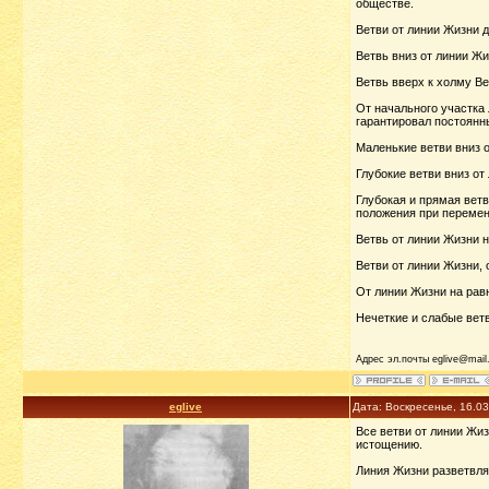
обществе.
Ветви от линии Жизни 
Ветвь вниз от линии Ж
Ветвь вверх к холму В
От начального участка
гарантировал постоянн
Маленькие ветви вниз о
Глубокие ветви вниз от
Глубокая и прямая ветв
положения при перемен
Ветвь от линии Жизни 
Ветви от линии Жизни,
От линии Жизни на равн
Нечеткие и слабые ветв
Адрес эл.почты eglive@mail.
eglive
Дата: Воскресенье, 16.0
Все ветви от линии Жи
истощению.
Линия Жизни разветвляе