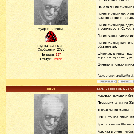
Начала линии Жизни в 
Ливия Жизни плавно ог
самосовершенствовани
Линия Жизни проходит о
утомляемость. Сухость
Мудрость сияния
Линия жизни поворачив
Линия Жизни редко изм
Группа: Хиромант
обстановки).
Сообщений:
2373
Широкая, длинная, рав
Награды:
137
хорошем здоровье дают
Статус:
Offline
Длинная и тонкая лини
Адрес эл.почты eglive@mail.
eglive
Дата: Воскресенье, 16.0
Короткая, прямая и без
Прерывистая линия Жиз
Тонкая линия Жизни- сл
Очень тонкая линия Жиз
Красная линия Жизни- 
Красная и очень глубок