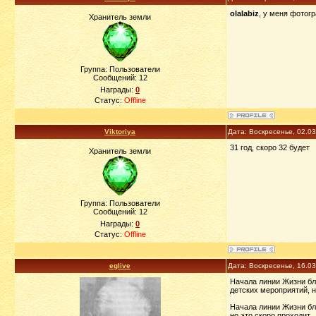
olalabiz
, у меня фотог
Хранитель земли
Группа: Пользователи
Сообщений:
12
Награды:
0
Статус:
Offline
Viktoriya
Дата: Воскресенье, 02.0
31 год, скоро 32 будет
Хранитель земли
Группа: Пользователи
Сообщений:
12
Награды:
0
Статус:
Offline
eglive
Дата: Воскресенье, 16.0
Начала линии Жизни бли
детских мероприятий, н
Начала линии Жизни бли
но это скоро проходит.