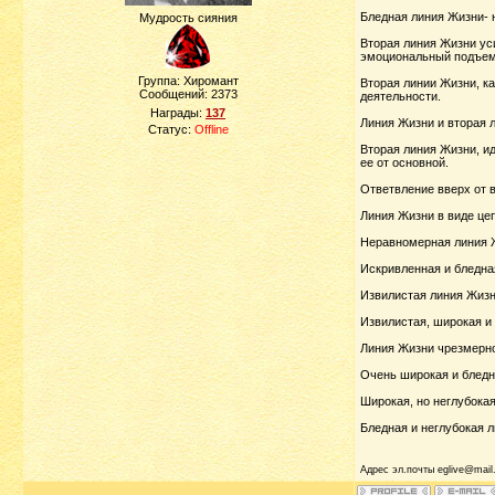
Бледная линия Жизни- 
Мудрость сияния
Вторая линия Жизни ус
эмоциональный подъем,
Группа: Хиромант
Вторая линии Жизни, к
Сообщений:
2373
деятельности.
Награды:
137
Линия Жизни и вторая 
Статус:
Offline
Вторая линия Жизни, и
ее от основной.
Ответвление вверх от в
Линия Жизни в виде це
Неравномерная линия Ж
Искривленная и бледна
Извилистая линия Жизн
Извилистая, широкая и 
Линия Жизни чрезмерно 
Очень широкая и бледн
Широкая, но неглубока
Бледная и неглубокая л
Адрес эл.почты eglive@mail.