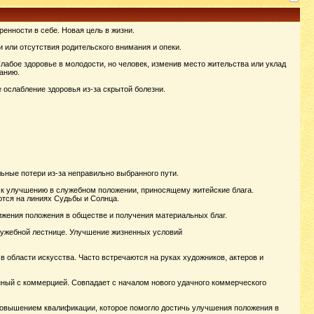
енности в себе. Новая цель в жизни.
и или отсутствия родительского внимания и опеки.
лабое здоровье в молодости, но человек, изменив место жительства или уклад
анию.
 ослабление здоровья из-за скрытой болезни.
ные потери из-за неправильно выбранного пути.
 к улучшению в служебном положении, приносящему житейские блага.
тся на линиях Судьбы и Солнца.
ижения положения в обществе и получения материальных благ.
служебной лестнице. Улучшение жизненных условий
в области искусства. Часто встречаются на руках художников, актеров и
нный с коммерцией. Совпадает с началом нового удачного коммерческого
 повышением квалификации, которое помогло достичь улучшения положения в