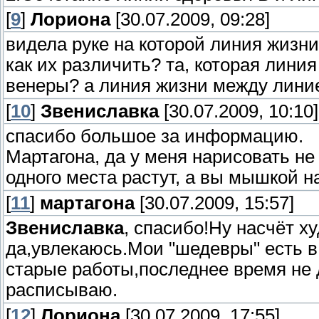
[
9
]
Лориона
[30.07.2009, 09:28]
видела руке на которой линия жизни 
как их различить? та, которая лини
венеры? а линия жизни между лини
[
10
]
Звениславка
[30.07.2009, 10:10]
спасибо большое за информацию.
Мартагона, да у меня нарисовать не 
одного места растут, а вы мышкой 
[
11
]
мартагона
[30.07.2009, 15:57]
Звениславка
, спасибо!Ну насчёт х
да,увлекаюсь.Мои "шедевры" есть в
старые работы,последнее время не 
расписываю.
[
12
]
Лориона
[30.07.2009, 17:55]