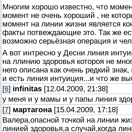
Многим хорошо известно, что момен
момент не очень хороший , не котор
момент на линии жизни является ко
факты потвеждающие это. Так же ес
возможно серьёзная операция и чел
А вот интресно у Десни линия инту
на ллинию здоровья котороя не мно
него описана как очень редкий знак
и есть линия интуиция...и что же в
[
6
]
infinitas
[12.04.2009, 21:38]
у меня и у мамы и у папы линия здо
[
7
]
мартагона
[15.04.2009, 17:18]
Валера,опасной точкой на линии жиз
линией здоровья,а случай,когда лин