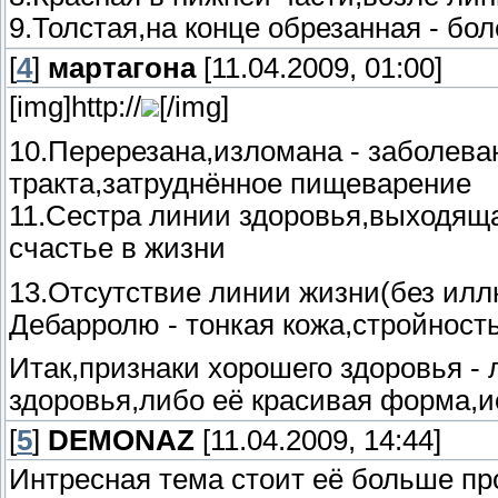
9.Толстая,на конце обрезанная - бол
[
4
]
мартагона
[11.04.2009, 01:00]
[img]http://
[/img]
10.Перерезана,изломана - заболева
тракта,затруднённое пищеварение
11.Сестра линии здоровья,выходяща
счастье в жизни
13.Отсутствие линии жизни(без илл
Дебарролю - тонкая кожа,стройность
Итак,признаки хорошего здоровья - 
здоровья,либо её красивая форма,и
[
5
]
DEMONAZ
[11.04.2009, 14:44]
Интресная тема стоит её больше пр