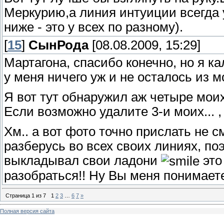
Меркурию,а линия интуиции всегда
ниже - это у всех по разному).
[
15
]
СынРода
[08.08.2009, 15:29]
Мартагона, спасибо конечно, но я ка
у меня ничего уж и не осталось из м
Я вот тут обнаружил аж четыре моих
Если возможно удалите 3-и моих... , 
Хм.. а вот фото точно прислать не см
разберусь во всех своих линиях, поэ
выкладывал свои ладони
это
разобраться!! Ну Вы меня понимаете
Страница
1
из
7
1
2
3
…
6
7
»
Полная версия сайта