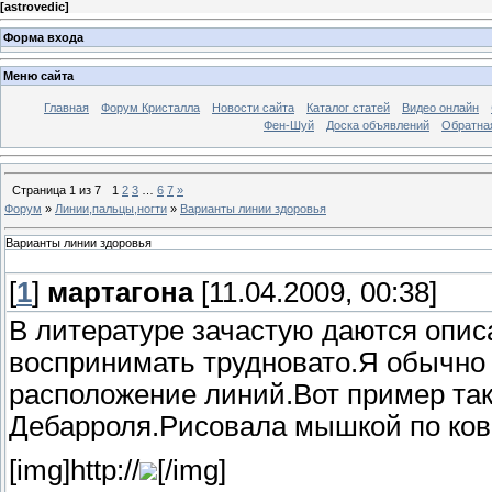
[
astrovedic
]
Форма входа
Меню сайта
Главная
Форум Кристалла
Новости сайта
Каталог статей
Видео онлайн
Фен-Шуй
Доска объявлений
Обратна
Страница
1
из
7
1
2
3
…
6
7
»
Форум
»
Линии,пальцы,ногти
»
Варианты линии здоровья
Варианты линии здоровья
[
1
]
мартагона
[11.04.2009, 00:38]
В литературе зачастую даются опис
воспринимать трудновато.Я обычно 
расположение линий.Вот пример так
Дебарроля.Рисовала мышкой по ковр
[img]http://
[/img]