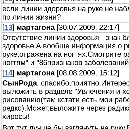
если линии здоровья на руке не наб
по линии жизни?
[
13
]
мартагона
[30.07.2009, 22:17]
Отсутствие линии здоровья - знак 
здоровье.А вообще информация о р
руке,отражена на ногтях.Смотрите ра
ногтям" и "86признаков заболеваний
[
14
]
мартагона
[08.08.2009, 15:12]
СынРода
, спасибо,приятно.Интере
выложить в разделе "Увлечения и х
рисованию(там кстати есть мои раб
редко).Может,выложите через ради
хиросы!
Вот тут лучше бы взглянуть на руку