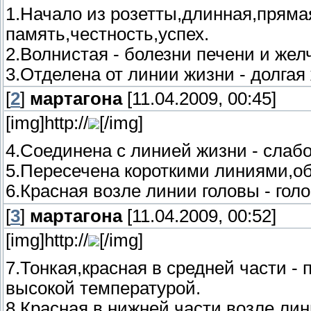
1.Начало из розетты,длинная,пряма
память,честность,успех.
2.Волнистая - болезни печени и же
3.Отделена от линии жизни - долгая
[
2
]
мартагона
[11.04.2009, 00:45]
[img]http://
[/img]
4.Соединена с линией жизни - слабо
5.Пересечена короткими линиями,о
6.Красная возле линии головы - гол
[
3
]
мартагона
[11.04.2009, 00:52]
[img]http://
[/img]
7.Тонкая,красная в средней части -
высокой температурой.
8.Красная в нижней части,возле ли