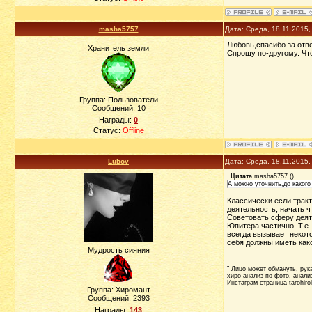
masha5757
Дата: Среда, 18.11.2015
Любовь,спасибо за отве
Хранитель земли
Спрошу по-другому. Что
Группа: Пользователи
Сообщений:
10
Награды:
0
Статус:
Offline
Lubov
Дата: Среда, 18.11.2015
Цитата
masha5757
(
)
А можно уточнить,до какого
Классически если тракт
деятельность, начать чт
Советовать сферу деят
Юпитера частично. Т.е.
всегда вызывает некото
себя должны иметь како
Мудрость сияния
" Лицо может обмануть, рука 
хиро-анализ по фото, анализ
Инстаграм страница tarohiro
Группа: Хиромант
Сообщений:
2393
Награды:
143