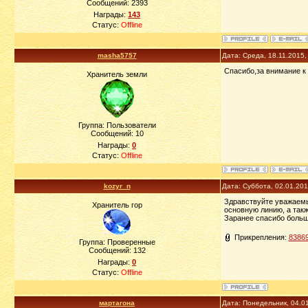
Сообщений:
2393
Награды:
143
Статус:
Offline
masha5757
Дата: Среда, 18.11.2015
Спасибо,за внимание к
Хранитель земли
Группа: Пользователи
Сообщений:
10
Награды:
0
Статус:
Offline
kozyr_n
Дата: Суббота, 02.01.20
Здравствуйте уважаемы
Хранитель гор
основную линию, а такж
Заранее спасибо боль
Прикрепления:
83869
Группа: Проверенные
Сообщений:
132
Награды:
0
Статус:
Offline
мартагона
Дата: Понедельник, 04.0