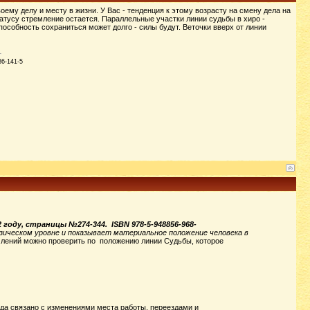
оему делу и месту в жизни. У Вас - тенденция к этому возрасту на смену дела на
статусу стремление остается. Параллельные участки линии судьбы в хиро -
пособность сохраниться может долго - силы будут. Веточки вверх от линии
86-141-5
 году, страницы №274-344.
ISBN 978-5-948856-968-
зическом уровне и показывает материальное положение человека в
млений можно проверить по положению линии Судьбы, которое
да связано с изменениями места работы, переездами и