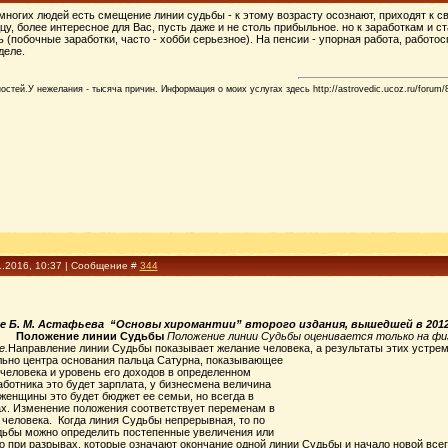
у многих людей есть смещение линии судьбы - к этому возрасту осознают, приходят к св
цу, более интересное для Вас, пусть даже и не столь прибыльное. но к заработкам и 
 (побочные заработки, часто - хобби серьезное). На пенсии - упорная работа, работос
деле.
стей.У нежелания - тысяча причин. Информация о моих услугах здесь http://astrovedic.ucoz.ru/forum/
1.2016, 10:37 | Сообщение #
344
е Б. М. Астафьева “Основы хиромантии” второго издания, вышедшей в 2012
Положение линии Судьбы
Положение линии Судьбы оценивается только на фи
е.
Направление линии Судьбы показывает желание человека, а результаты этих устре
льно центра основания пальца Сатурна, показывающее
человека и уровень его доходов в определенном
аботника это будет зарплата, у бизнесмена величина
женщины это будет бюджет ее семьи, но всегда в
х. Изменение положения соответствует переменам в
человека. Когда линия Судьбы непрерывная, то по
ьбы можно определить постепенные увеличения или
 при разрывах, которые означают окончание одной линии Судьбы и начало новой всег