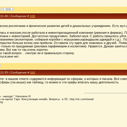
, 21:48 | Сообщение #
339
ское,воспитание и физическое развитие детей в дошкольных учреждениях. Есть муз.ш
ась в магазин,после работала в инвентаризационной компании (ревизия в фирмах). П
вязана с инвенторией. Достаточно продуктивно. Заболел муж. С работы пришлось уйти
еваниями (волонтером. собирали коробки с игрушками,карандашом,одеждой и т.д.) . 
открытки-больше возни,чем прибыли. Оставила эту идею для знакомых и друзей. Появ
ю только по праздникам (реклама парфюмерии и косметики). Нравится. Думаю заняться
и. Вот как-то так,очень коротко.
 такой вопрос. . смотрю ли в правильную сторону.
ться,мне нет.
, 21:55 | Сообщение #
340
дите- в вашем ответе содержится информация по сферам, о которых я писала. Всё сов
сферы (см.выше) как таблицу, то можно в эти графы вписать вашу деятельность.
- никогда! " Наполеон III
 на картах Таро. Консультации онлайн. Вопросы - в ЛС. http://vk.com/luread
log