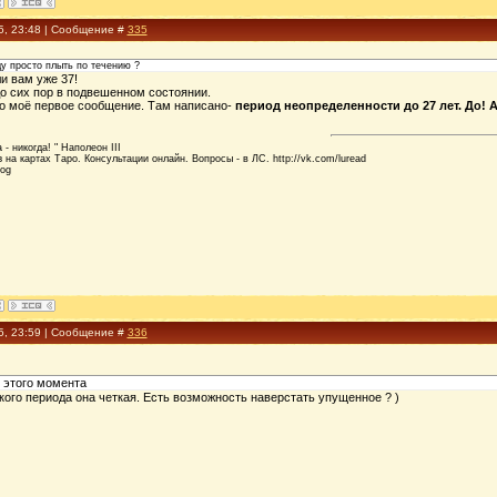
5, 23:48 | Сообщение #
335
ду просто плыть по течению ?
и вам уже 37!
до сих пор в подвешенном состоянии.
о моё первое сообщение. Там написано-
период неопределенности до 27 лет. До! А
- никогда! " Наполеон III
 на картах Таро. Консультации онлайн. Вопросы - в ЛС. http://vk.com/luread
log
5, 23:59 | Сообщение #
336
с этого момента
кого периода она четкая. Есть возможность наверстать упущенное ? )