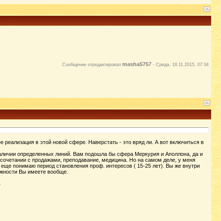
masha5757
Сообщение отредактировал
-
Среда, 18.11.2015, 07:34
е реализация в этой новой сфере. Наверстать - это вряд ли. А вот включиться в
наличии определенных линий. Вам подошла бы сфера Меркурия и Аполлона, да и
 сочетании с продажами, преподавание, медицина. Но на самом деле, у меня
 еще понимаю период становления проф. интересов ( 15-25 лет). Вы же внутри
можности Вы имеете вообще.