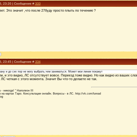
5, 23:20 | Сообщение #
333
ет. Это значит ,что после 27буду просто плыть по течению ?
5, 23:45 | Сообщение #
334
ану и до сих пор не могу выбрать,чем заниматься. Может мои линии покажут
али, и это видно, ЛС отсутствует вовсе. Переезд тоже видно. Но как видно из ваших с
 ЛС четкая с этого момента. Значит Вы что-то делаете не так.
- никогда! " Наполеон III
 на картах Таро. Консультации онлайн. Вопросы - в ЛС. http://vk.com/luread
log