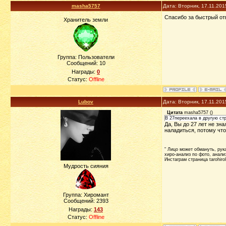
masha5757
Дата: Вторник, 17.11.201
Спасибо за быстрый отв
Хранитель земли
Группа: Пользователи
Сообщений:
10
Награды:
0
Статус:
Offline
Lubov
Дата: Вторник, 17.11.201
Цитата
masha5757
(
)
В 27переехала в другую стр
Да, Вы до 27 лет не зн
наладиться, потому что
" Лицо может обмануть, рука 
хиро-анализ по фото, анализ
Инстаграм страница tarohiro
Мудрость сияния
Группа: Хиромант
Сообщений:
2393
Награды:
143
Статус:
Offline