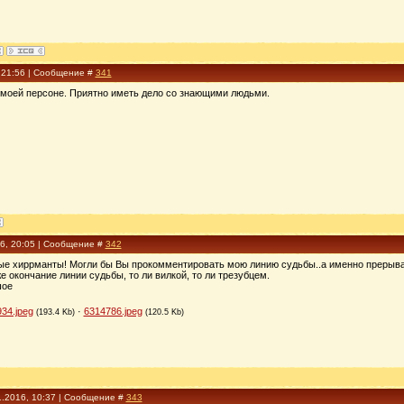
, 21:56 | Сообщение #
341
 моей персоне. Приятно иметь дело со знающими людьми.
16, 20:05 | Сообщение #
342
е хиррманты! Могли бы Вы прокомментировать мою линию судьбы..а именно прерыван
е окончание линии судьбы, то ли вилкой, то ли трезубцем.
шое
34.jpeg
·
6314786.jpeg
(193.4 Kb)
(120.5 Kb)
1.2016, 10:37 | Сообщение #
343