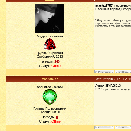
masha5757
, посмотрел
Сложный период неопред
" Лицо может обмануть, рука 
хиро-анализ по фото, анализ
Инстаграм страница tarohiro
Мудрость сияния
Группа: Хиромант
Сообщений:
2393
Награды:
143
Статус:
Offline
masha5757
Дата: Вторник, 17.11.201
Левая $IMAGE1$
Хранитель земли
В 27переехала в другую
Группа: Пользователи
Сообщений:
10
Награды:
0
Статус:
Offline