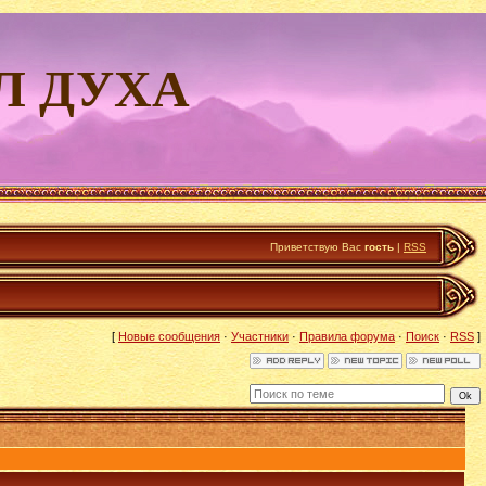
Л ДУХА
Приветствую Вас
гость
|
RSS
[
Новые сообщения
·
Участники
·
Правила форума
·
Поиск
·
RSS
]