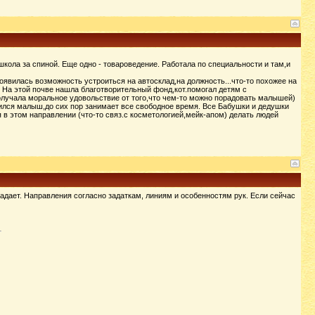
кола за спиной. Еще одно - товароведение. Работала по специальности и там,и
оявилась возможность устроиться на автосклад,на должность...что-то похожее на
. На этой почве нашла благотворительный фонд,кот.помогал детям с
Получала моральное удовольствие от того,что чем-то можно порадовать малышей)
ился малыш,до сих пор занимает все свободное время. Все Бабушки и дедушки
 в этом направлении (что-то связ.с косметологией,мейк-апом) делать людей
падает. Направления согласно задаткам, линиям и особенностям рук. Если сейчас