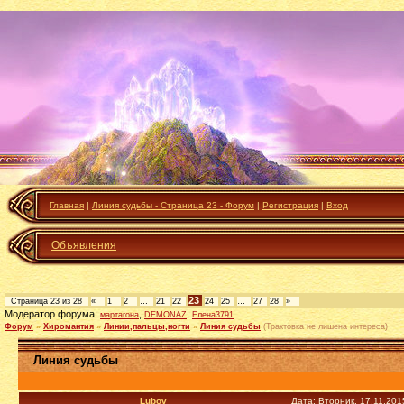
Главная
|
Линия судьбы - Страница 23 - Форум
|
Регистрация
|
Вход
Объявления
23
Страница
23
из
28
«
1
2
…
21
22
24
25
…
27
28
»
Модератор форума:
,
,
мартагона
DEMONAZ
Елена3791
Форум
»
Хиромантия
»
Линии,пальцы,ногти
»
Линия судьбы
(Трактовка не лишена интереса)
Линия судьбы
Lubov
Дата: Вторник, 17.11.201