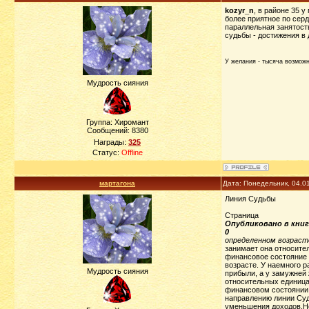
kozyr_n
, в районе 35 
более приятное по серд
параллельная занятость
судьбы - достижения в 
У желания - тысяча возможно
Мудрость сияния
Группа: Хиромант
Сообщений:
8380
Награды:
325
Статус:
Offline
мартагона
Дата: Понедельник, 04.0
Линия Судьбы
Страница
Опубликовано в книг
0
определенном возраст
занимает она относите
финансовое состояние 
возрасте. У наемного р
Мудрость сияния
прибыли, а у замужней 
относительных единица
финансовом состоянии 
направлению линии Суд
уменьшения доходов.Но