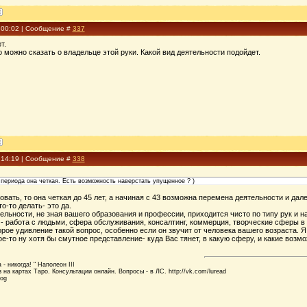
, 00:02 | Сообщение #
337
т.
 можно сказать о владельце этой руки. Какой вид деятельности подойдет.
, 14:19 | Сообщение #
338
 периода она четкая. Есть возможность наверстать упущенное ? )
овать, то она четкая до 45 лет, а начиная с 43 возможна перемена деятельности и дале
о-то делать- это да.
ельности, не зная вашего образования и профессии, приходится чисто по типу рук и 
 - работа с людьми, сфера обслуживания, консалтинг, коммерция, творческие сферы в
рое удивление такой вопрос, особенно если он звучит от человека вашего возраста. Я
е-то ну хотя бы смутное представление- куда Вас тянет, в какую сферу, и какие воз
- никогда! " Наполеон III
 на картах Таро. Консультации онлайн. Вопросы - в ЛС. http://vk.com/luread
log