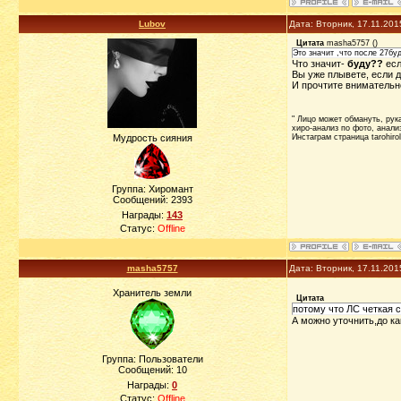
Lubov
Дата: Вторник, 17.11.201
Цитата
masha5757
(
)
Это значит ,что после 27бу
Что значит-
буду??
есл
Вы уже плывете, если 
И прочтите внимательн
" Лицо может обмануть, рука 
хиро-анализ по фото, анализ
Мудрость сияния
Инстаграм страница tarohiro
Группа: Хиромант
Сообщений:
2393
Награды:
143
Статус:
Offline
masha5757
Дата: Вторник, 17.11.201
Хранитель земли
Цитата
потому что ЛС четкая 
А можно уточнить,до ка
Группа: Пользователи
Сообщений:
10
Награды:
0
Статус:
Offline