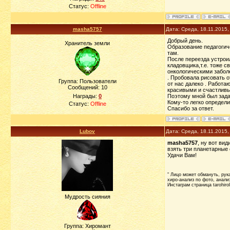
Статус:
Offline
masha5757
Дата: Среда, 18.11.2015
Добрый день.
Хранитель земли
Образование педагогиче
там.
После переезда устроил
кладовщика,т.е. тоже с
онкологическими забол
. Пробовала рисовать 
Группа: Пользователи
от нас далеко . Работа
Сообщений:
10
красивыми и счастливым
Награды:
0
Поэтому мной был задан
Кому-то легко определи
Статус:
Offline
Спасибо за ответ.
Lubov
Дата: Среда, 18.11.2015
masha5757
, ну вот ви
взять три планетарные 
Удачи Вам!
" Лицо может обмануть, рука 
хиро-анализ по фото, анализ
Инстаграм страница tarohiro
Мудрость сияния
Группа: Хиромант