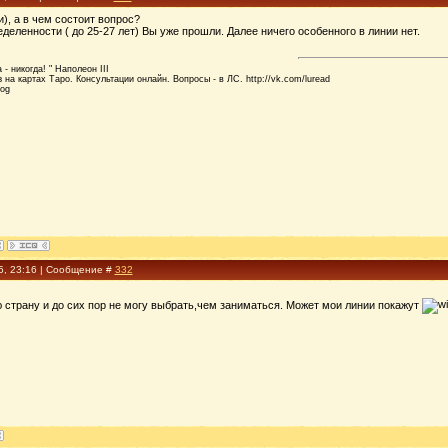
и), а в чем состоит вопрос?
еленности ( до 25-27 лет) Вы уже прошли. Далее ничего особенного в линии нет.
- никогда! " Наполеон III
 на картах Таро. Консультации онлайн. Вопросы - в ЛС. http://vk.com/luread
log
5, 23:16 | Сообщение #
332
 страну и до сих пор не могу выбрать,чем заниматься. Может мои линии покажут