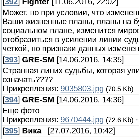
[
392
]
Fighter
[11.06.2016, 22:02]
Может, но при условии, что измене
Ваши жизненные планы, планы на б
социальном плане, изменится мирово
отобразиться в усилении линии судь
четкой, но признаки данных изменен
[
393
]
GRE-SM
[14.06.2016, 14:35]
Странная линих судьбы, которая упи
означать????
Прикрепления:
9035803.jpg
(70.5 Kb)
[
394
]
GRE-SM
[14.06.2016, 14:36]
Еще фото
Прикрепления:
9670444.jpg
(72.6 Kb)
[
395
]
Вика_
[27.07.2016, 10:42]