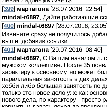
Левая ладонь$IMAGE1$
[
399
]
мартагона
[28.07.2016, 22:54]
mindal-t6897
, Дайте работающие сс
[
400
]
mindal-t6897
[28.07.2016, 23:05
Извините сразу не получилось доба
выше, добавив ссылки
[
401
]
мартагона
[29.07.2016, 08:40]
mindal-t6897
, С Вашим началом л. 
мужском коллективе. После 35 появл
характеру к основному, но может б
параллельная занятость в двх делах
хобби либо большая занятость по до
только это новое дело уже как осно
нового дела, по характеру - просто
кормить и давать доход до преклонн