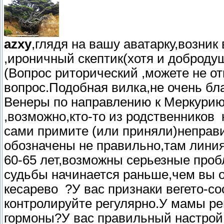
azxy
,глядя на вашу аватарку,возни
,ироничный скептик(хотя и доброду
(Вопрос риторический ,можете не от
вопрос.Подобная вилка,не очень бла
Венеры по направлению к Меркурию
,возможно,кто-то из родственников
сами примите (или приняли)неправ
обозначены не правильно,там линия
60-65 лет,возможны серьезные проб
судьбы начинается раньше,чем вы 
кесарево ?У вас признаки вегето-с
контролируйте регулярно.У мамы р
гормоны?У вас правильный настрой 