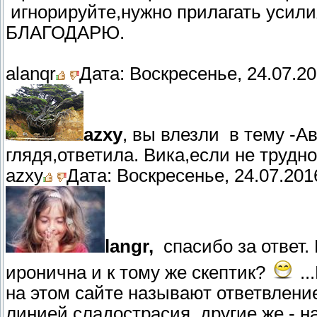
игнорируйте,нужно прилагать уси
БЛАГОДАРЮ.
alanqr
Дата: Воскресенье, 24.07.20
azxy
, вы влезли в тему -Ав
глядя,ответила. Вика,если не трудн
azxy
Дата: Воскресенье, 24.07.201
langr,
спасибо за ответ.
иронична и к тому же скептик?
..
на этом сайте называют ответвлени
линией сладострасия, другие же - 