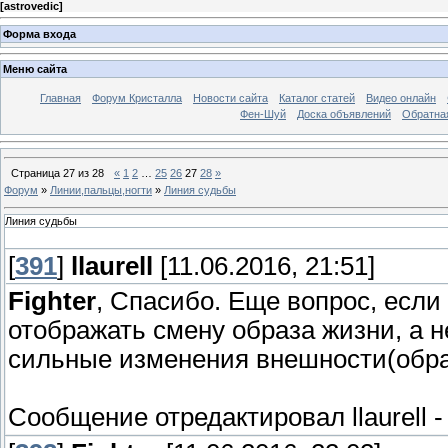
[
astrovedic
]
Форма входа
Меню сайта
Главная
Форум Кристалла
Новости сайта
Каталог статей
Видео онлайн
Фен-Шуй
Доска объявлений
Обратна
Страница
27
из
28
«
1
2
…
25
26
27
28
»
Форум
»
Линии,пальцы,ногти
»
Линия судьбы
Линия судьбы
[
391
]
llaurell
[11.06.2016, 21:51]
Fighter
, Спасибо. Еще вопрос, есл
отображать смену образа жизни, а н
сильные изменения внешности(обра
Сообщение отредактировал
llaurell