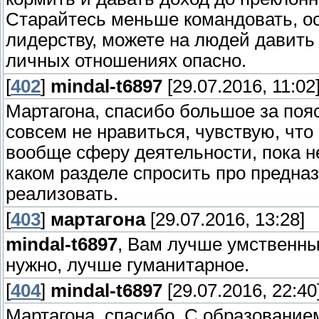
Старайтесь меньше командовать, ос
лидерству, можете на людей давить 
личных отношениях опасно.
[
402
]
mindal-t6897
[29.07.2016, 11:02
Мартагона, спасибо большое за поя
совсем не нравиться, чувствую, что
вообще сферу деятельности, пока н
каком разделе спросить про предна
реализовать.
[
403
]
мартагона
[29.07.2016, 13:28]
mindal-t6897
, Вам лучше умственны
нужно, лучше гуманитарное.
[
404
]
mindal-t6897
[29.07.2016, 22:40
Мартагона, спасибо. С образование