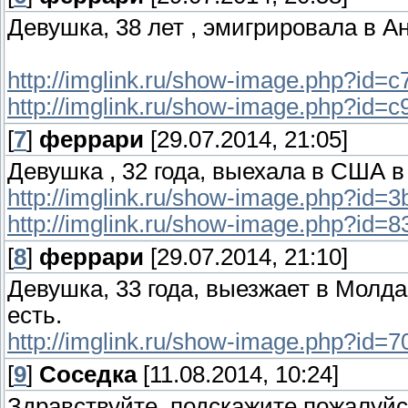
Девушка, 38 лет , эмигрировала в Ан
http://imglink.ru/show-image.php?i
http://imglink.ru/show-image.php?id
[
7
]
феррари
[29.07.2014, 21:05]
Девушка , 32 года, выехала в США в
http://imglink.ru/show-image.php?i
http://imglink.ru/show-image.php?id
[
8
]
феррари
[29.07.2014, 21:10]
Девушка, 33 года, выезжает в Молда
есть.
http://imglink.ru/show-image.php?i
[
9
]
Соседка
[11.08.2014, 10:24]
Здравствуйте, подскажите пожалуйс