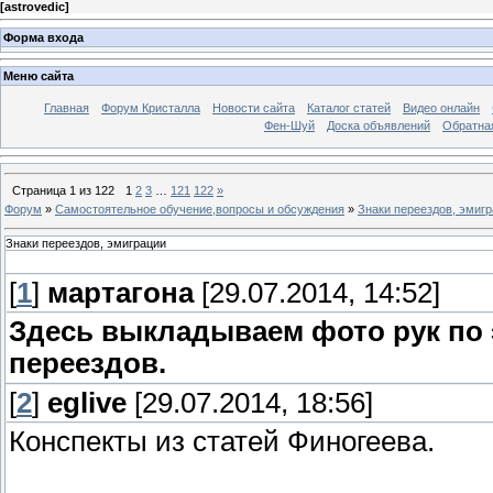
[
astrovedic
]
Форма входа
Меню сайта
Главная
Форум Кристалла
Новости сайта
Каталог статей
Видео онлайн
Фен-Шуй
Доска объявлений
Обратна
Страница
1
из
122
1
2
3
…
121
122
»
Форум
»
Самостоятельное обучение,вопросы и обсуждения
»
Знаки переездов, эмиг
Знаки переездов, эмиграции
[
1
]
мартагона
[29.07.2014, 14:52]
Здесь выкладываем фото рук по э
переездов.
[
2
]
eglive
[29.07.2014, 18:56]
Конспекты из статей Финогеева.