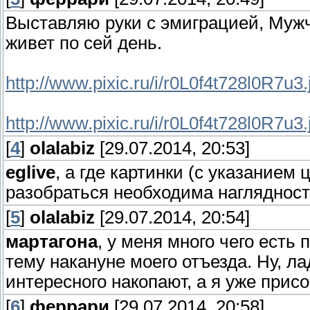
Выставляю руки с эмиграцией, Мужчи
живет по сей день.
http://www.pixic.ru/i/r0L0f4t728l0R7u3.
http://www.pixic.ru/i/r0L0f4t728l0R7u3.
[
4
]
olalabiz
[29.07.2014, 20:53]
eglive
, а где картинки (с указанием
разобраться необходима наглядност
[
5
]
olalabiz
[29.07.2014, 20:54]
мартагона
, у меня много чего есть
тему накануне моего отъезда. Ну, ла
интересного накопают, а я уже прис
[
6
]
феррари
[29.07.2014, 20:58]