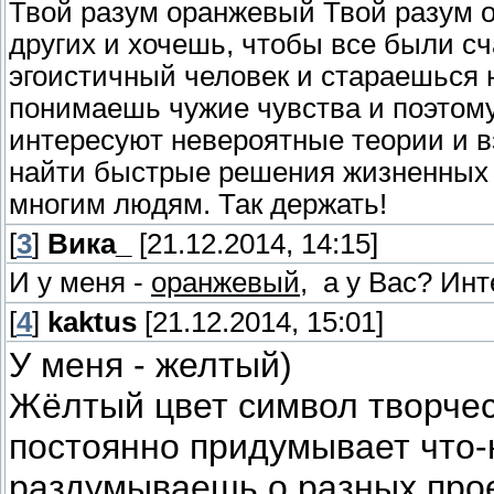
Твой разум оранжевый Твой разум о
других и хочешь, чтобы все были с
эгоистичный человек и стараешься 
понимаешь чужие чувства и поэтому
интересуют невероятные теории и в
найти быстрые решения жизненных
многим людям. Так держать!
[
3
]
Вика_
[21.12.2014, 14:15]
И у меня -
оранжевый
, а у Вас? Инт
[
4
]
kaktus
[21.12.2014, 15:01]
У меня - желтый)
Жёлтый цвет символ творчес
постоянно придумывает что-
раздумываешь о разных проек