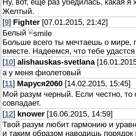
Ну, вот, еще раз убедилась, какая я
Желтый.
[
9
]
Fighter
[07.01.2015, 21:42]
Белый
Больше всего ты мечтаешь о мире, 
вместе. Надеемся, что тебе удастся
[
10
]
alishauskas-svetlana
[16.01.2015
а у меня фиолетовый
[
11
]
Маруся2060
[14.02.2015, 15:45]
Мой разум черный. Если честно, то 
совпадает.
[
12
]
knower
[16.06.2015, 14:59]
Твой разум любит гармонию и урав
и таким образом наводишь порядок в