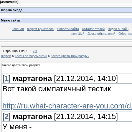
[
astrovedic
]
Форма входа
Меню сайта
Главная
Форум Кристалла
Новости сайта
Каталог статей
Видео онлайн
Фен-Шуй
Доска объявлений
Обратна
Страница
1
из
2
1
2
»
Форум
»
Тесты по хиромантии
»
Какого цвета твой разум?
Какого цвета твой разум?
[
1
]
мартагона
[21.12.2014, 14:10]
Вот такой симпатичный тестик
http://ru.what-character-are-you.com/d.
[
2
]
мартагона
[21.12.2014, 14:15]
У меня -