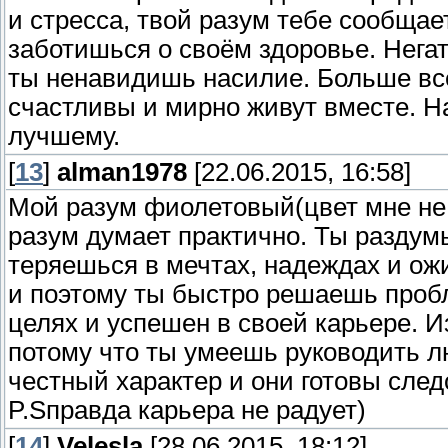
и стресса, твой разум тебе сообщае
заботишься о своём здоровье. Нега
ты ненавидишь насилие. Больше все
счастливы и мирно живут вместе. Н
лучшему.
[
13
]
alman1978
[22.06.2015, 16:58]
Мой разум фиолетовый(цвет мне не 
разум думает практично. Ты раздум
теряешься в мечтах, надеждах и ож
и поэтому ты быстро решаешь проб
целях и успешен в своей карьере. И
потому что ты умеешь руководить 
честный характер и они готовы след
P.Sправда карьера не радует)
[
14
]
Velesla
[28.06.2015, 18:12]