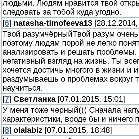
людьми. Людям нравится твой откры
следовать за тобой куда угодно.
[
6
]
natasha-timofeeva13
[28.12.2014,
Твой разумчёрныйТвой разум очень 
поэтому людям порой не легко поня
анализировать и решать проблемы. 
негативный взгляд на жизнь. Ты все
хочется достичь многого в жизни и 
раздумываешь о проблемах вокруг т
научиться.
[
7
]
Светланка
[07.01.2015, 15:01]
У меня тоже черный((( Сначала напу
характеристики, вроде бы и ничего п
[
8
]
olalabiz
[07.01.2015, 18:48]