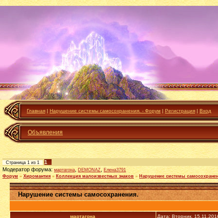
Главная
|
Нарушение системы самосохранения. - Форум
|
Регистрация
|
Вход
Объявления
1
Страница
1
из
1
Модератор форума:
,
,
мартагона
DEMONAZ
Елена3791
Форум
»
Хиромантия
»
Коллекция малоизвестных знаков
»
Нарушение системы самосохранен
Нарушение системы самосохранения.
мартагона
Дата: Вторник, 15.11.201