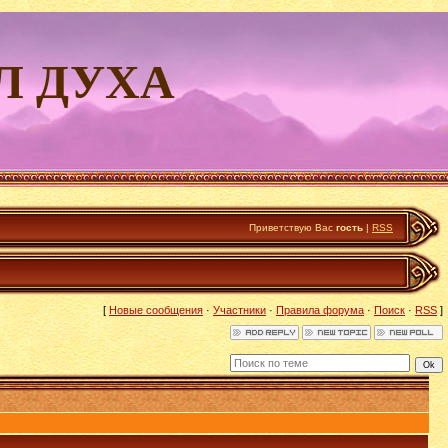
Л ДУХА
Приветствую Вас
гость
|
RSS
[
Новые сообщения
·
Участники
·
Правила форума
·
Поиск
·
RSS
]