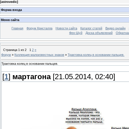
[
astrovedic
]
Форма входа
Меню сайта
Главная
Форум Кристалла
Новости сайта
Каталог статей
Видео онлайн
Фен-Шуй
Доска объявлений
Обратна
Страница
1
из
2
1
2
»
Форум
»
Коллекция малоизвестных знаков
»
Трактовка колец в основании пальцев.
Трактовка колец в основании пальцев.
[
1
]
мартагона
[21.05.2014, 02:40]