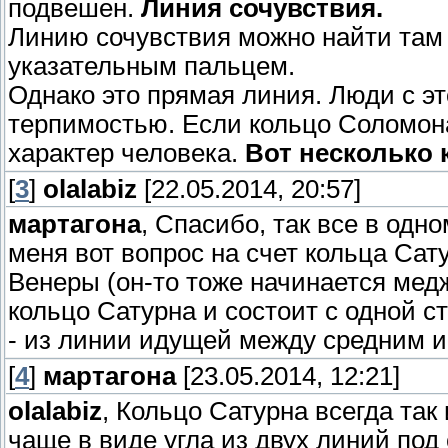
подвешен.
Линия сочувствия.
Линию сочувствия можно найти там 
указательным пальцем.
Однако это прямая линия. Люди с э
терпимостью. Если кольцо Соломона
характер человека.
Вот несколько 
[
3
]
olalabiz
[22.05.2014, 20:57]
мартагона
, Спасибо, так все в одн
меня вот вопрос на счет кольца Сату
Венеры (он-то тоже начинается мед
кольцо Сатурна и состоит с одной с
- из линии идущей между средним 
[
4
]
мартагона
[23.05.2014, 12:21]
olalabiz
, Кольцо Сатурна всегда так
чаще в виде угла из двух линий под