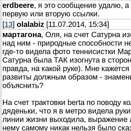
erdbeere
, я это сообщение удалю, а
первую или вторую ссылки.
[
13
]
olalabiz
[11.07.2014, 15:34]
мартагона
, Оля, на счет Сатурна и
над ним - природные способности не
где-то видела фото теннисистки Ма
Сатурна была ТАК изогнута в сторон
правда, на какой руке). Мне кажетс
развиты должным образом - знамени
объяснить?
На счет трактовки berta по поводу ко
дяденьки, что я в метро видела рук
линии жизни выходила, выражение 
нему самому никак нельзя было сказ