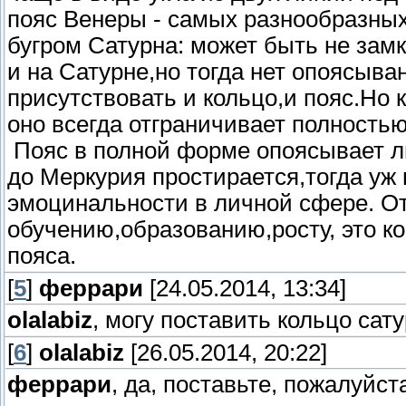
пояс Венеры - самых разнообразных
бугром Сатурна: может быть не зам
и на Сатурне,но тогда нет опоясыва
присутствовать и кольцо,и пояс.Но 
оно всегда отграничивает полностью
Пояс в полной форме опоясывает л
до Меркурия простирается,тогда у
эмоцинальности в личной сфере. От
обучению,образованию,росту, это к
пояса.
[
5
]
феррари
[24.05.2014, 13:34]
olalabiz
, могу поставить кольцо сат
[
6
]
olalabiz
[26.05.2014, 20:22]
феррари
, да, поставьте, пожалуйст