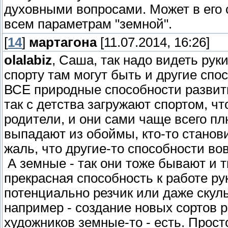
духовными вопросами. Может в его сл
всем параметрам "земной".
[
14
]
мартагона
[11.07.2014, 16:26]
olalabiz
, Саша, так надо видеть рук
спорту там могут быть и другие спос
ВСЕ природные способности развит
так с детства загружают спортом, ч
родители, и они сами чаще всего пл
выпадают из обоймы, кто-то становит
жаль, что другие-то способности во
А земные - так они тоже бывают и 
прекрасная способность к работе р
потенциально резчик или даже скуль
например - создание новых сортов р
художников земные-то - есть. Прост