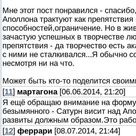
Мне этот пост понравился - спасибо,
Аполлона трактуют как препятствия
способностей,ограничение. Но в жив
зачастую успешных в творчестве люд
препятствия - да творчество есть ак
с ними не сталкивался...Я обычно с
несмотря ни на что.
Может быть кто-то поделится своим
[
11
]
мартагона
[06.06.2014, 21:20]
Я ещё обращаю внимание на форму с
безымянного - Сатурн висит над Ап
развиты должным образом.Это работ
[
12
]
феррари
[08.07.2014, 21:44]