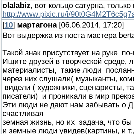
olalabiz
, вот кольцо сатурна, только п
http://www.pixic.ru/i/90t0G4M2T6c5g7
[
10
]
мартагона
[06.06.2014, 17:20]
Вот выдержка из поста мастера berta
Такой знак присутствует на руке п
Ищите друзей в творческой среде, л
материалисты, такие люди посланн
через них слушали( музыканты, ком
видели ( художники, сценаристы, т
писатели) и проникали в мир прекра
Эти люди не дают нам забывать о Ду
счастливая
земная жизнь, но их задача, что б
и земные люди увидев(картины, и т.д.