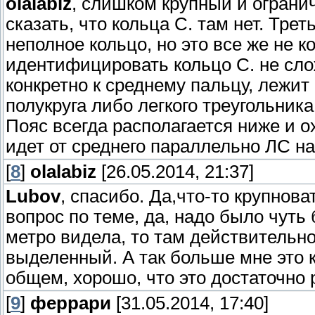
olalabiz
, слишком крупный и ограни
сказать, что кольца С. там нет. Тре
неполное кольцо, но это все же не к
идентифицировать кольцо С. не сло
конкретно к среднему пальцу, лежи
полукруга либо легкого треугольник
Пояс всегда располагается ниже и 
идет от среднего параллельно ЛС на 
[
8
]
olalabiz
[26.05.2014, 21:37]
Lubov
, спасибо. Да,что-то крупно
вопрос по теме, да, надо было чуть 
метро видела, то там действительно
выделенный. А так больше мне это к
общем, хорошо, что это достаточно 
[
9
]
феррари
[31.05.2014, 17:40]