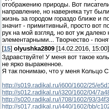
отображению природы. Вот писател
направление, но наверняка тут были
жизнь за городом гораздо ближе и п
значит - примитивный, просто вот п
рук на мой взгляд, но вот уж далеко
элементарными... Творчество - поня
[
15
]
olyushka2809
[14.02.2016, 15:00]
Здравствуйте! У меня вот такое кол
не ярко выраженное.
Я так понимаю, что у меня Кольцо С
http://s019.radikal.ru/i600/1602/25/e5
http://s012.radikal.ru/i320/1602/04/7a
http://s020.radikal.ru/i708/1602/93/34f
http://s017.radikal.ru/i440/1602/bb/c1