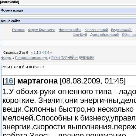
[
astrovedic
]
Форма входа
Меню сайта
Главная
Форум Кристалла
Новости сайта
Каталог статей
Видео онлайн
Фен-Шуй
Доска объявлений
Обратна
Страница
2
из
6
«
1
2
3
4
5
6
»
Форум
»
Галерея снимков рук
»
РУКИ ПАРНЕЙ И ДЕВУШЕК
РУКИ ПАРНЕЙ И ДЕВУШЕК
[
16
]
мартагона
[08.08.2009, 01:45]
1.У обоих руки огненного типа - ла
короткие. Значит,они энергичны,де
вещи.Склонны быстро,но несколько
мелочей.Способны к бизнесу,упра
энергии,скорости выполнения,пере
работа.Здесь - полное понимание.