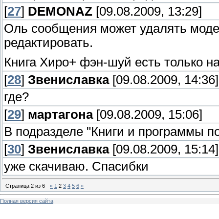
[
27
]
DEMONAZ
[09.08.2009, 13:29]
Оль сообщения может удалять модера
редактировать.
Книга Хиро+ фэн-шуй есть только на 
[
28
]
Звениславка
[09.08.2009, 14:36]
где?
[
29
]
мартагона
[09.08.2009, 15:06]
В подразделе "Книги и программы п
[
30
]
Звениславка
[09.08.2009, 15:14]
уже скачиваю. Спасибки
Страница
2
из
6
«
1
2
3
4
5
6
»
Полная версия сайта