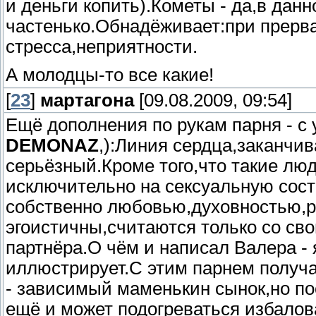
и деньги копить).Кометы - да,в дан
частенько.Обнадёживает:при прерв
стресса,неприятности.
А молодцы-то все какие!
[
23
]
мартагона
[09.08.2009, 09:54]
Ещё дополнения по рукам парня - с
DEMONAZ
,):Линия сердца,заканчи
серьёзный.Кроме того,что такие лю
исключительно на сексуальную сос
собственно любовью,духовностью,р
эгоистичны,считаются только со св
партнёра.О чём и написал Валера - 
иллюстрирует.С этим парнем получа
- зависимый маменькин сынок,но по
ещё и может подогреваться избалов