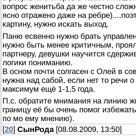
вопрос женитьба да же честно сло
ясно отражено даже на ребре)....по
картину, нужно искать выход.
Паню есвенно нужно брать управлен
нужно быть менее критичным, проял
партнеру, девушки научится сдержив
логики пониманию.
В осном почти солгасен с Олей в сов
нужна над сабой, если нет то речи 
максимум ещё 1-1,5 года.
П.с. обратите мнимания на линию ж
границу её бы очень помог избежат
по мо ему мнению).
[
20
]
СынРода
[08.08.2009, 13:50]