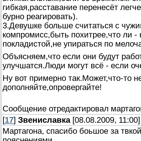
гибкая,расставание перенесёт легче
бурно реагировать).
3.Девушке больше считаться с чуж
компромисс,быть похитрее,что ли -
покладистой,не упираться по мелоч
Объясняем,что если они будут работ
улучшатся.Люди могут всё - если оч
Ну вот примерно так.Может,что-то н
дополняйте,опровергайте!
Сообщение отредактировал
мартаго
[
17
]
Звениславка
[08.08.2009, 11:00]
Мартагона, спасибо боьшое за твкой
пояснениями.