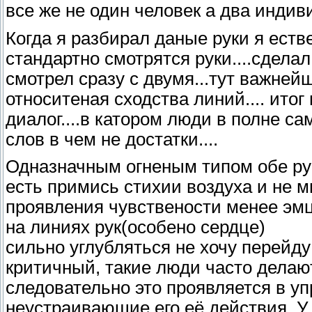
все же не один человек а два индиви
Когда я разбирал даные руки я еств
стандартно смотрятся руки....сделал
смотрел сразу с двумя...тут важней
относитеная сходства линий.... ито
диалог....в катором люди в полне с
слов в чем не достатки....
Одназначным огненым типом обе руки
есть примись стихии воздуха и не мн
проявления чувствености менее эмц
на линиях рук(особено сердце)
сильно углубляться не хочу перейду 
критичный, такие люди часто делаю
следовательно это проявляется в у
неустраивающие его её действия. У 