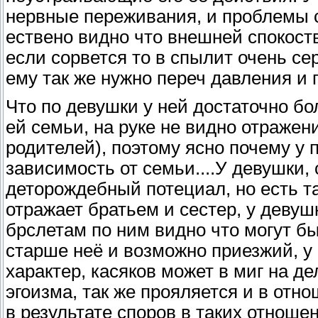
нервные переживания, и проблемы с 
ествено видно что внешней спокоств
если сорвется то в спылит очень се
ему так же нужно переч давления и го
Что по девушки у ней достаточно б
ей семьи, на руке не видно отражени
родителей), поэтому ясно почему у 
зависимость от семьи....У девушки,
деторождебный потециал, но есть т
отражает братьем и сестер, у девуш
брслетам по ним видно что могут бы
старше неё и возможно приезжий, у
характер, касяков может в миг на де
эгоизма, так же прояляется и в отно
в результате споров в таких отноше