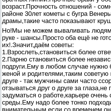
возраст.Прочность отношений - сом
районе 30лет кометы с бугра Венер
драмы,такие часто показывают кру
Но!Мы не можем вываливать людям в
руке - шансы.Просто оба ещё не гото
их!.Значит,даём советы:
1.Взрослеть,становиться более отв
2.Парню становиться более независ
подруги.Ему в любом случае нужно 
женой и родителями,таким советую 
друге - так мужчины сами часто сс
отзываться друг о друге за глаза,н
задуматься о работе,карьере очень 
среды.Ему надо более тонко подход
внимательным,если со временем он н