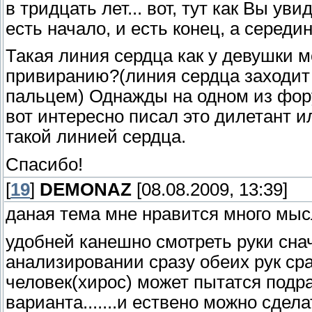
в тридцать лет... вот, тут как Вы у
есть начало, и есть конец, а середи
Такая линия сердца как у девушки м
привиранию?(линия сердца заходи
пальцем) Однажды на одном из фору
вот интересно писал это дилетант и
такой линией сердца.
Спасибо!
[
19
]
DEMONAZ
[08.08.2009, 13:39]
даная тема мне нравится много мысл
удобней канешно смотреть руки сна
анализировании сразу обеих рук ср
человек(хирос) может пытатся подр
варианта.......и ествено можно сдела