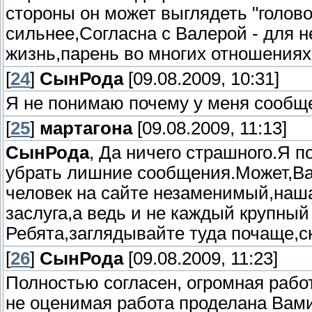
стороны он может выглядеть "голов
сильнее,Согласна с Валерой - для н
жизнь,парень во многих отношениях
[
24
]
СынРода
[09.08.2009, 10:31]
Я не понимаю почему у меня сообще
[
25
]
мартагона
[09.08.2009, 11:13]
СынРода
, Да ничего страшного.Я п
убрать лишние сообщения.Может,В
человек на сайте незаменимый,наша
заслуга,а ведь и не каждый крупный
Ребята,заглядывайте туда почаще,с
[
26
]
СынРода
[09.08.2009, 11:23]
Полностью согласен, огромная рабо
не оценимая работа проделана Вами