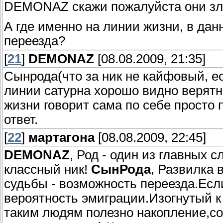
DEMONAZ скажи пожалуйста они зло
А где именно на линии жизни, в да
переезда?
[
21
]
DEMONAZ
[08.08.2009, 21:35]
Сынрода(что за ник не кайфовый, ес
линии сатурна хорошо видно верятно
жизни говорит сама по себе просто 
ответ.
[
22
]
мартагона
[08.08.2009, 22:45]
DEMONAZ
, Род - один из главных 
классный ник!
СынРода
, Развилка 
судьбы - возможность переезда.Если
вероятность эмиграции.Изогнутый к 
таким людям полезно накопление,с