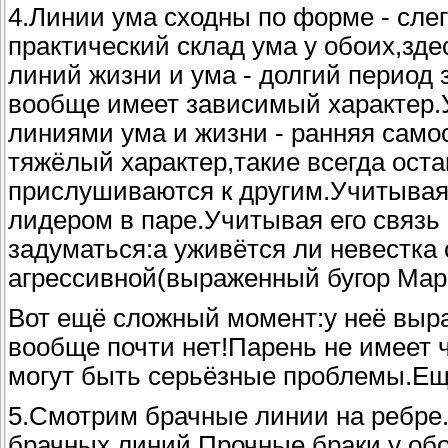
4.Линии ума сходны по форме - сле
практический склад ума у обоих,зд
линий жизни и ума - долгий период
вообще имеет зависимый характер.
линиями ума и жизни - ранняя сам
тяжёлый характер,такие всегда ост
прислушиваются к другим.Учитывая 
лидером в паре.Учитывая его связь 
задуматься:а уживётся ли невестка
агрессивной(выраженный бугор Мар
Вот ещё сложный момент:у неё выра
вообще почти нет!Парень не имеет ч
могут быть серьёзные проблемы.Ещ
5.Смотрим брачные линии на ребре.
брачных линий.Прочные браки у обо