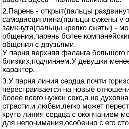
2.Парень - открыт(пальцы раздвинут
самодисциплина(пальцы сужены у о
замкнута(пальцы крепко сжаты) - мо
общения,парень более компанейский
общения с друзьями.
У парня верхняя фаланга большого п
близких,подчиняем.У девушки менее
характер.
3.У парня линия сердца почти гориз
перестраивается на новые отношени
более всего нужен секс,а не духов
страсти,и любви,легко может перес
круто линия сердца с окончанием м
для непонимания,особенно с его ст