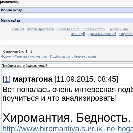
[
astrovedic
]
Форма входа
Меню сайта
Главная
Форум Кристалла
Новости сайта
Каталог статей
Видео онлайн
Фен-Шуй
Доска объявлений
Обратна
Страница
1
из
1
1
Форум
»
Галерея снимков рук
»
Подборка фото бедных людей
Подборка фото бедных людей
[
1
]
мартагона
[11.09.2015, 08:45]
Вот попалась очень интересная подб
поучиться и что анализировать!
Хиромантия. Бедность.
http://www.hiromantiya.su/ruki-ne-bog