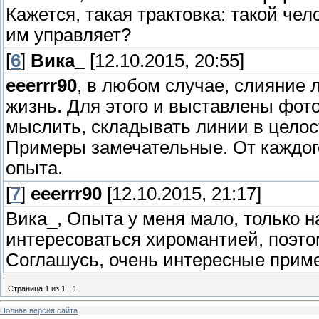
Кажется, такая трактовка: такой чел
им управляет?
[
6
]
Вика_
[12.10.2015, 20:55]
eeerrr90
, в любом случае, слияние 
жизнь. Для этого и выставлены фот
мыслить, складывать линии в целос
Примеры замечательные. От каждого 
опыта.
[
7
]
eeerrr90
[12.10.2015, 21:17]
Вика_, Опыта у меня мало, только 
интересоваться хиромантией, поэто
Соглашусь, очень интересные прим
Страница
1
из
1
1
Полная версия сайта