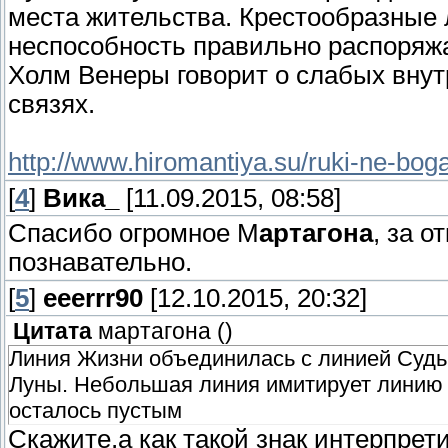
места жительства. Крестообразные
неспособность правильно распоряж
Холм Венеры говорит о слабых вну
связях.
http://www.hiromantiya.su/ruki-ne-bog
[
4
]
Вика_
[11.09.2015, 08:58]
Спасибо огромное М
артагона
, за 
познавательно.
[
5
]
eeerrr90
[12.10.2015, 20:32]
Цитата
мартагона
(
)
Линия Жизни объединилась с линией Судь
Луны. Небольшая линия имитирует линию ж
осталось пустым
Скажите,а как такой знак интерпрет