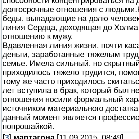
способности концентрироваться на д
долгосрочные отношения с людьми.
беды, выпадающие на долю человек
линия Сердца, доходящая до Холма С
отношению к мужу.
Вдавленная линия жизни, почти каса
деньги, заработанные тяжелым тру
семье. Имела сильный, но скрытный 
приходилось тяжело трудится, помо
тому же часто приходилось скитать
лет вступила в брак, который был н
отношения носили формальный хара
источником материального достатка.
данный момент является професси
попрошайкой.
[
3
]
мартагона
[11.09.2015, 08:49]