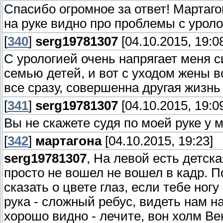
Спасибо огромное за ответ! Мартаго
на руке видно про проблемы с урол
[
340
]
serg19781307
[04.10.2015, 19:0
С урологией очень напрягает меня с
семью детей, и вот с уходом жены в
все сразу, совершенна другая жизнь 
[
341
]
serg19781307
[04.10.2015, 19:0
Вы не скажете судя по моей руке у 
[
342
]
мартагона
[04.10.2015, 19:23]
serg19781307
, На левой есть детска
просто не вошел не вошел в кадр. П
сказать о цвете глаз, если тебе ног
рука - сложный ребус, видеть нам на
хорошо видно - лечите, вон холм Ве