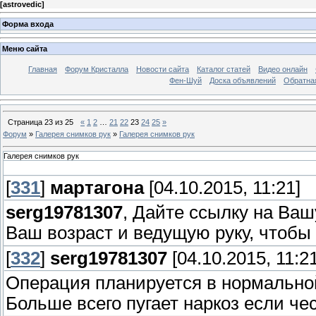
[
astrovedic
]
Форма входа
Меню сайта
Главная
Форум Кристалла
Новости сайта
Каталог статей
Видео онлайн
Фен-Шуй
Доска объявлений
Обратна
Страница
23
из
25
«
1
2
…
21
22
23
24
25
»
Форум
»
Галерея снимков рук
»
Галерея снимков рук
Галерея снимков рук
[
331
]
мартагона
[04.10.2015, 11:21]
serg19781307
, Дайте ссылку на Ваш
Ваш возраст и ведущую руку, чтобы
[
332
]
serg19781307
[04.10.2015, 11:21
Операция планируется в нормальной
Больше всего пугает наркоз если че