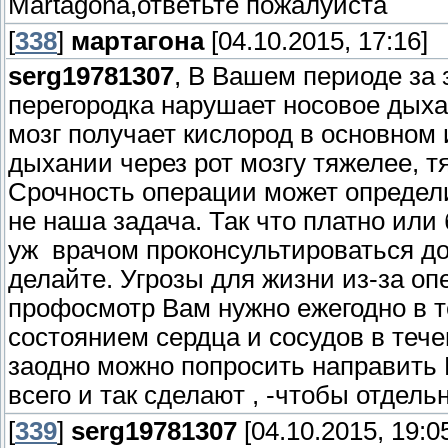
Martagona,ответьте пожалуйста
[
338
]
мартагона
[04.10.2015, 17:16]
serg19781307
, В Вашем периоде за
перегородка нарушает носовое дыха
мозг получает кислород в основном 
дыхании через рот мозгу тяжелее, т
Срочность операции может определит
не наша задача. Так что платно или 
уж врачом проконсультироваться д
делайте. Угрозы для жизни из-за опе
профосмотр Вам нужно ежегодно в те
состоянием сердца и сосудов в теч
заодно можно попросить направить В
всего и так сделают , -чтобы отдельн
[
339
]
serg19781307
[04.10.2015, 19:0