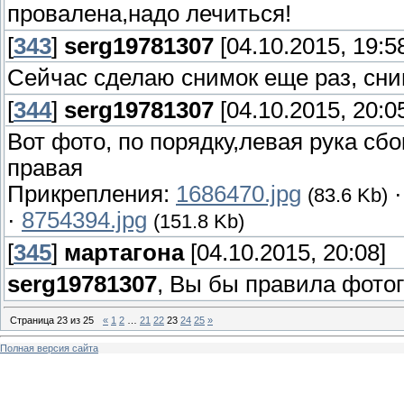
провалена,надо лечиться!
[
343
]
serg19781307
[04.10.2015, 19:5
Сейчас сделаю снимок еще раз, сни
[
344
]
serg19781307
[04.10.2015, 20:0
Вот фото, по порядку,левая рука сбо
правая
Прикрепления:
1686470.jpg
(83.6 Kb)
·
8754394.jpg
(151.8 Kb)
[
345
]
мартагона
[04.10.2015, 20:08]
serg19781307
, Вы бы правила фото
Страница
23
из
25
«
1
2
…
21
22
23
24
25
»
Полная версия сайта