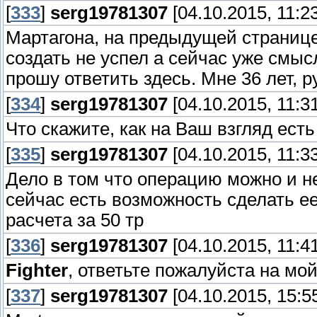
[
333
]
serg19781307
[04.10.2015, 11:23
Мартагона, на предыдущей странице
создать не успел а сейчас уже смыс
прошу ответить здесь. Мне 36 лет, 
[
334
]
serg19781307
[04.10.2015, 11:31
Что скажите, как на Ваш взгляд есть
[
335
]
serg19781307
[04.10.2015, 11:33
Дело в том что операцию можно и не 
сейчас есть возможность сделать ее
расчета за 50 тр
[
336
]
serg19781307
[04.10.2015, 11:41
Fighter
, ответьте пожалуйста на мо
[
337
]
serg19781307
[04.10.2015, 15:5