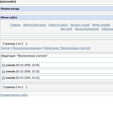
[
astrovedic
]
Форма входа
Меню сайта
Главная
Форум Кристалла
Новости сайта
Каталог статей
Видео онлайн
Фен-Шуй
Доска объявлений
Обратна
Страница
1
из
1
1
Форум
»
Вознесенные владыки
»
Медитация -"Вознесенные учителя"
Медитация -"Вознесенные учителя"
[
1
]
zvezda
[02.02.2009, 16:05]
[
2
]
zvezda
[02.02.2009, 16:10]
[
3
]
zvezda
[02.02.2009, 16:22]
Страница
1
из
1
1
Полная версия сайта