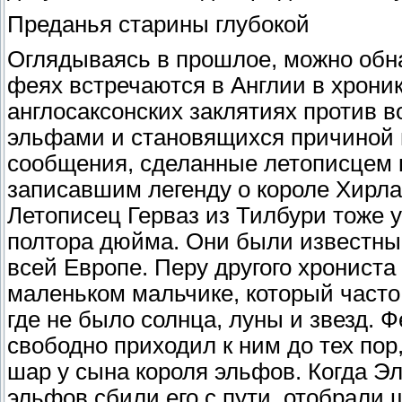
Преданья старины глубокой
Оглядываясь в прошлое, можно обн
феях встречаются в Англии в хроника
англосаксонских заклятиях против 
эльфами и становящихся причиной 
сообщения, сделанные летописцем к
записавшим легенду о короле Хирла 
Летописец Герваз из Тилбури тоже 
полтора дюйма. Они были известны н
всей Европе. Перу другого хронист
маленьком мальчике, который часто
где не было солнца, луны и звезд. 
свободно приходил к ним до тех пор,
шар у сына короля эльфов. Когда Э
эльфов сбили его с пути, отобрали ш