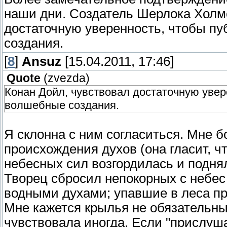
наши дни. Создатель Шерлока Холмс
достаточную уверенность, чтобы пу
создания.
[
8
]
Ansuz
[15.04.2011, 17:46]
Quote
(
zvezda
)
Конан Дойл, чувствовал достаточную увере
волшебные создания.
Я склонна с ним согласиться. Мне 
происхождения духов (она гласит, ч
небесных сил возгордилась и подня
Творец сбросил непокорных с небес н
водными духами; упавшие в леса пре
Мне кажется крылья не обязательны.
чувствовала иногда. Если "прислуша