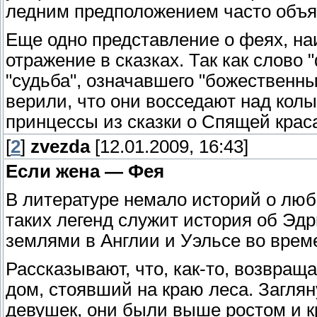
ледним предположением часто объяс
Еще одно представление о феях, на
отражение в сказках. Так как слово 
"судьба", означавшего "божественн
верили, что они восседают над кол
принцессы из сказки о Спящей крас
[
2
]
zvezda
[12.01.2009, 16:43]
Если жена — Фея
В литературе немало историй о лю
таких легенд служит история об Э
землями в Англии и Уэльсе во врем
Рассказывают, что, как-то, возвращ
дом, стоявший на краю леса. Заглян
девушек, они были выше ростом и 