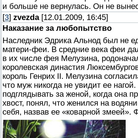
и больше не вернулась. Он не вынес
[
3
]
zvezda
[12.01.2009, 16:45]
Наказание за любопытство
Наследник Эдрика Альнод был не е
матери-феи. В средние века феи д
в их числе фея Мелузина, родонача
королевская династия Люксембургов
король Генрих II. Мелузина согласи
что муж никогда не увидит ее нагой
подглядывать за женой, когда она п
хвост, понял, что женился на водян
себя, назвав ее «коварной змеей». Ф