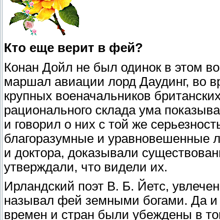
Кто еще верит в фей?
Конан Дойл не был одинок в этом в
маршал авиации лорд Даудинг, во в
крупных военачальников британских
рационального склада ума показыв
и говорил о них с той же серьезност
благоразумные и уравновешенные л
и доктора, доказывали существован
утверждали, что видели их.
Ирландский поэт В. Б. Йетс, увлеч
называл фей земными богами. Да и 
времен и стран были убеждены в т