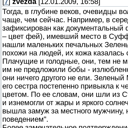
[
7
]
zvezda
[12.01.2009, 16:58]
Тогда, в глубине веков, очевидцы 
чаще, чем сейчас. Например, в сер
зафиксирован как документальный 
– цвет фей), имевший место в Суфф
нашли маленьких печальных Зеленых
похожи на людей, их кожа казалась 
Плачущие и голодные, они, тем не м
им не предложили бобы - излюблен
они ничего другого не ели. Зеленый 
его сестра постепенно привыкла к 
цветом. По ее словам, они шли из 
и изнемогли от жары и яркого солне
вышла замуж за местного мужчину, 
поведением".
Более замечательное подтверждени