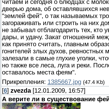
читаем и сегодня о блюдцах с моло
дверью дома, об оставлявшихся не
"землей фей", о так называемых тр
загораживать или строить на них до
не забывал отблагодарить тех, кто 
дары, и удачу. Закат отношений ме
как принято считать, главным образ
гонителей злых духов, ревностных 
залезали в самые глухие уголки, чт
но также все леса, луга и реки. Пос
оставалось места феям".
Прикрепления:
1385667.jpg
(47.4 Kb)
[
6
]
zvezda
[12.01.2009, 16:57]
А верите ли в существование фе