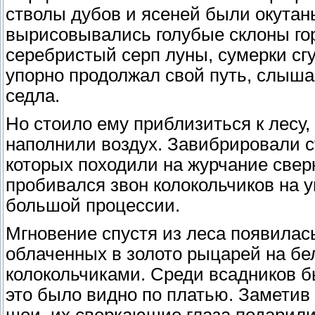
стволы дубов и ясеней были окутан
вырисовывались голубые склоны го
серебристый серп луны, сумерки сг
упорно продолжал свой путь, слыша
седла.
Но стоило ему приблизиться к лесу, 
наполнили воздух. Завибрировали с
которых походили на журчание свер
пробивался звон колокольчиков на 
большой процессии.
Мгновение спустя из леса появилас
облаченных в золото рыцарей на б
колокольчиками. Среди всадников б
это было видно по платью. Заметив
шеи, их сверкающие глаза подарили