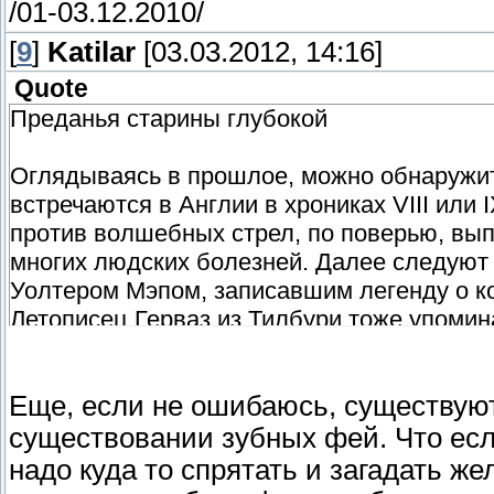
/01-03.12.2010/
[
9
]
Katilar
[03.03.2012, 14:16]
Quote
Преданья старины глубокой
Оглядываясь в прошлое, можно обнаружит
встречаются в Англии в хрониках VIII или 
против волшебных стрел, по поверью, вы
многих людских болезней. Далее следуют 
Уолтером Мэпом, записавшим легенду о ко
Летописец Герваз из Тилбури тоже упомин
Они были известны не только в Англии, но
Еще, если не ошибаюсь, существую
существовании зубных фей. Что есл
надо куда то спрятать и загадать же