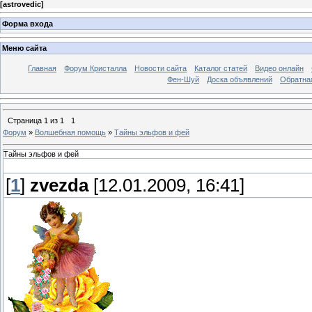
[
astrovedic
]
Форма входа
Меню сайта
Главная
Форум Кристалла
Новости сайта
Каталог статей
Видео онлайн
Фен-Шуй
Доска объявлений
Обратна
Страница
1
из
1
1
Форум
»
Волшебная помощь
»
Тайны эльфов и фей
Тайны эльфов и фей
[
1
]
zvezda
[12.01.2009, 16:41]