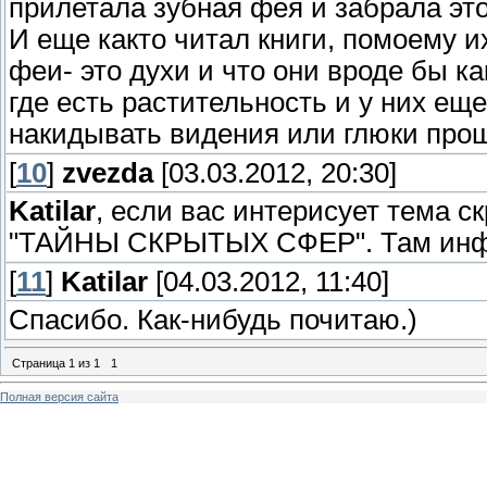
прилетала зубная фея и забрала это
И еще както читал книги, помоему и
феи- это духи и что они вроде бы к
где есть растительность и у них ещ
накидывать видения или глюки прощ
[
10
]
zvezda
[03.03.2012, 20:30]
Katilar
, если вас интерисует тема 
"ТАЙНЫ СКРЫТЫХ СФЕР". Там инфор
[
11
]
Katilar
[04.03.2012, 11:40]
Спасибо. Как-нибудь почитаю.)
Страница
1
из
1
1
Полная версия сайта