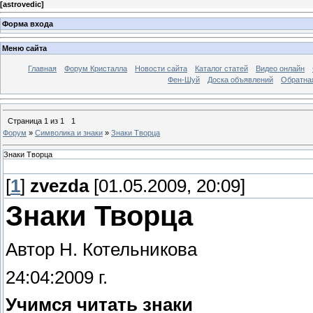
[
astrovedic
]
Форма входа
Меню сайта
Главная
Форум Кристалла
Новости сайта
Каталог статей
Видео онлайн
Фен-Шуй
Доска объявлений
Обратна
Страница
1
из
1
1
Форум
»
Символика и знаки
»
Знаки Творца
Знаки Творца
[
1
]
zvezda
[01.05.2009, 20:09]
Знаки Творца
Автор Н. Котельникова
24:04:2009 г.
Учимся читать знаки