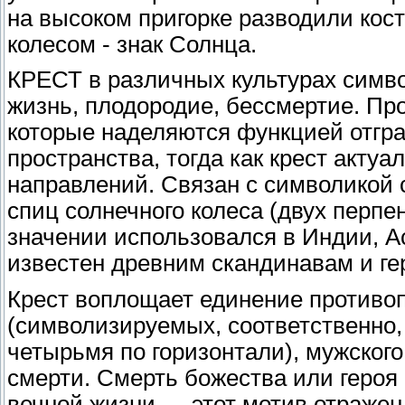
на высоком пригорке разводили кос
колесом - знак Солнца.
КРЕСТ в различных культурах симв
жизнь, плодородие, бессмертие. Про
которые наделяются функцией отгра
пространства, тогда как крест акту
направлений. Связан с символикой 
спиц солнечного колеса (двух перпе
значении использовался в Индии, А
известен древним скандинавам и г
Крест воплощает единение противоп
(символизируемых, соответственно,
четырьмя по горизонтали), мужского
смерти. Смерть божества или героя 
вечной жизни — этот мотив отражен