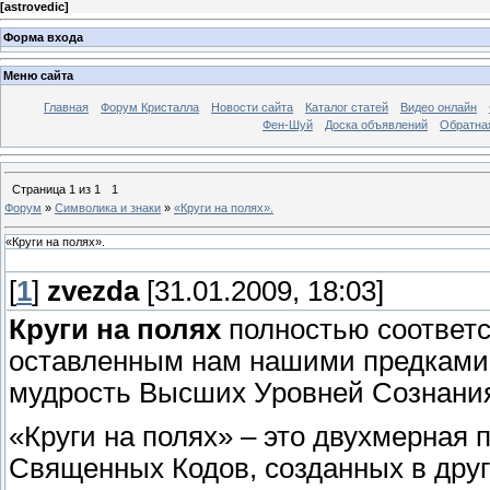
[
astrovedic
]
Форма входа
Меню сайта
Главная
Форум Кристалла
Новости сайта
Каталог статей
Видео онлайн
Фен-Шуй
Доска объявлений
Обратна
Страница
1
из
1
1
Форум
»
Символика и знаки
»
«Круги на полях».
«Круги на полях».
[
1
]
zvezda
[31.01.2009, 18:03]
Круги на полях
полностью соответс
оставленным нам нашими предками.
мудрость Высших Уровней Сознани
«Круги на полях» – это двухмерная
Священных Кодов, созданных в друг