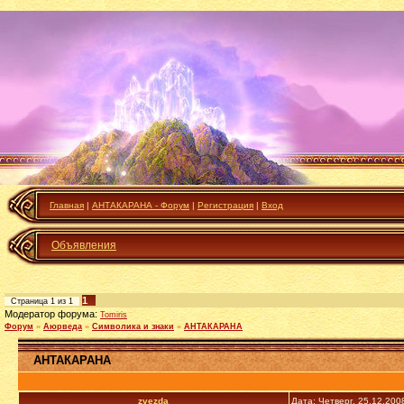
Главная
|
АНТАКАРАНА - Форум
|
Регистрация
|
Вход
Объявления
1
Страница
1
из
1
Модератор форума:
Tomiris
Форум
»
Аюрведа
»
Символика и знаки
»
АНТАКАРАНА
АНТАКАРАНА
zvezda
Дата: Четверг, 25.12.200