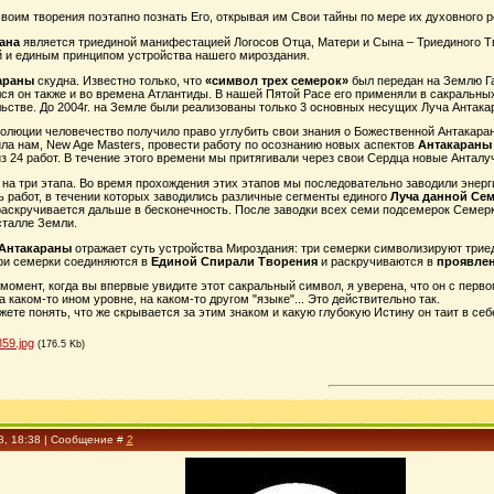
своим творения поэтапно познать Его, открывая им Свои тайны по мере их духовного 
ана
является триединой манифестацией Логосов Отца, Матери и Сына – Триединого Т
 и единым принципом устройства нашего мироздания.
араны
скудна. Известно только, что
«символ трех семерок»
был передан на Землю Г
ся он также и во времена Атлантиды. В нашей Пятой Расе его применяли в сакральных
льстве. До 2004г. на Земле были реализованы только 3 основных несущих Луча Антака
олюции человечество получило право углубить свои знания о Божественной Антакаране
ла нам, New Age Masters, провести работу по осознанию новых аспектов
Антакараны
из 24 работ. В течение этого времени мы притягивали через свои Сердца новые Анталу
на три этапа. Во время прохождения этих этапов мы последовательно заводили энерг
 работ, в течении которых заводились различные сегменты единого
Луча данной Се
раскручивается дальше в бесконечность. После заводки всех семи подсемерок Семерк
сталле Земли.
 Антакараны
отражает суть устройства Мироздания: три семерки символизируют трие
ри семерки соединяются в
Единой Спирали Творения
и раскручиваются в
проявлен
момент, когда вы впервые увидите этот сакральный символ, я уверена, что он с пер
а каком-то ином уровне, на каком-то другом "языке"... Это действительно так.
жете понять, что же скрывается за этим знаком и какую глубокую Истину он таит в себ
59.jpg
(176.5 Kb)
08, 18:38 | Сообщение #
2