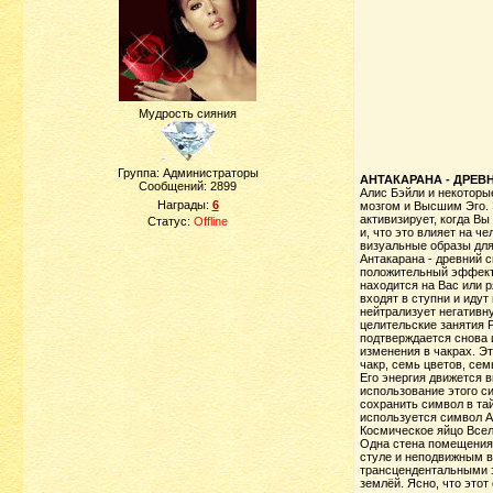
Мудрость сияния
Группа: Администраторы
АНТАКАРАНА - ДРЕ
Сообщений:
2899
Алис Бэйли и некоторы
Награды:
6
мозгом и Высшим Эго. Э
активизирует, когда Вы
Статус:
Offline
и, что это влияет на ч
визуальные образы для 
Антакарана - древний 
положительный эффект 
находится на Вас или 
входят в ступни и идут
нейтрализует негативн
целительские занятия 
подтверждается снова 
изменения в чакрах. Э
чакр, семь цветов, сем
Его энергия движется 
использование этого с
сохранить символ в тай
используется символ А
Космическое яйцо Всел
Одна стена помещения 
стуле и неподвижным в
трансцендентальными э
землёй. Ясно, что это