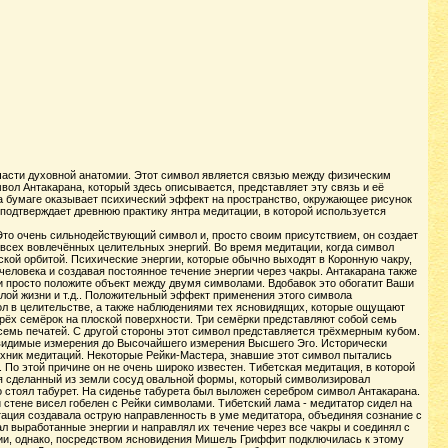
части духовной анатомии. Этот символ является связью между физическим
вол Антакарана, который здесь описывается, представляет эту связь и её
 на бумаге оказывает психический эффект на пространство, окружающее рисунок
о подтверждает древнюю практику янтра медитации, в которой используется
Это очень сильнодействующий символ и, просто своим присутствием, он создает
 всех вовлечённых целительных энергий. Во время медитации, когда символ
кой орбитой. Психические энергии, которые обычно выходят в Коронную чакру,
я человека и создавая постоянное течение энергии через чакры. Антакарана также
ии просто положите объект между двумя символами. Вдобавок это обогатит Ваши
шлой жизни и т.д.. Положительный эффект применения этого символа
ол в целительстве, а также наблюдениями тех ясновидящих, которые ощущают
трёх семёрок на плоской поверхности. Три семёрки представляют собой семь
и семь печатей. С другой стороны этот символ представляется трёхмерным кубом.
невидимые измерения до Высочайшего измерения Высшего Эго. Исторически
ехник медитаций. Некоторые Рейки-Мастера, знавшие этот символ пытались
 По этой причине он не очень широко известен. Тибетская медитация, в которой
я сделанный из земли сосуд овальной формы, который символизировал
о стоял табурет. На сиденье табурета был выложен серебром символ Антакарана.
стене висел гобелен с Рейки символами. Тибетский лама - медитатор сидел на
тация создавала острую направленность в уме медитатора, объединяя сознание с
л выработанные энергии и направлял их течение через все чакры и соединял с
ении, однако, посредством ясновидения Мишель Гриффит подключилась к этому