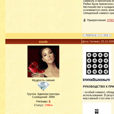
символу и прочитала е
Рейки была принесена 
беспокойстве и нуждал
усиливается связь меж
священный символ хран
Прикрепления:
07901
zvezda
Дата: Четверг, 25.12.200
Мудрость сияния
РУКОВОДСТВО К ПРИ
- особый символ, обла
Группа: Администраторы
использования. В резул
Сообщений:
2899
массажный стол или сту
Награды:
6
Статус:
Offline