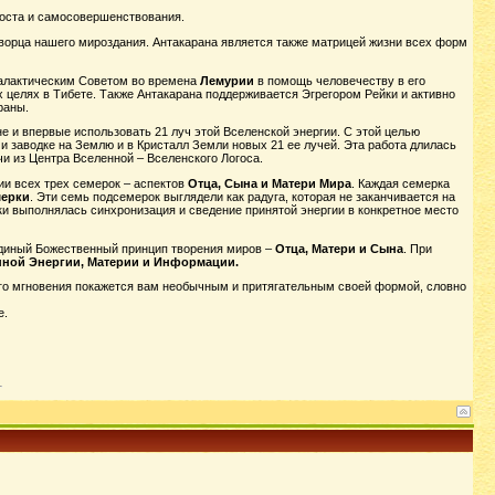
роста и самосовершенствования.
ворца нашего мироздания. Антакарана является также матрицей жизни всех форм
алактическим Советом во времена
Лемурии
в помощь человечеству в его
 целях в Тибете. Также Антакарана поддерживается Эгрегором Рейки и активно
раны.
 и впервые использовать 21 луч этой Вселенской энергии. С этой целью
и заводке на Землю и в Кристалл Земли новых 21 ее лучей. Эта работа длилась
чи из Центра Вселенной – Вселенского Логоса.
ии всех трех семерок – аспектов
Отца, Сына и Матери Мира
. Каждая семерка
мерки
. Эти семь подсемерок выглядели как радуга, которая не заканчивается на
и выполнялась синхронизация и сведение принятой энергии в конкретное место
диный Божественный принцип творения миров –
Отца, Матери и Сына
. При
ной Энергии, Материи и Информации.
вого мгновения покажется вам необычным и притягательным своей формой, словно
е.