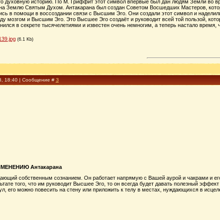
го духовную историю. По М. Гриффит этот символ впервые был дан людям Земли во вре
на Землю Святым Духом. Антакарана был создан Советом Восшедших Мастеров, котор
ись в помощи в воссоздании связи с Высшим Эго. Они создали этот символ и наделили
ду мозгом и Высшим Эго. Это Высшее Эго создаёт и руководит всей той пользой, кото
ился в секрете тысячелетиями и известен очень немногим, а теперь настало время, ч
39.jpg
(6.1 Kb)
8, 18:40 | Сообщение #
3
МЕНЕНИЮ Антакарана
дающий собственным сознанием. Он работает напрямую с Вашей аурой и чакрами и ег
ьтате того, что им руководит Высшее Эго, то он всегда будет давать полезный эффек
л, его можно повесить на стену или приложить к телу в местах, нуждающихся в исцел