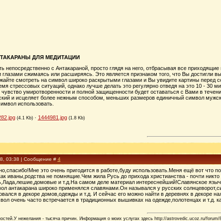
ТАКАРАНЫ ДЛЯ МЕДИТАЦИИ
 непосредственно с Антакараной, просто глядя на него, отбрасывая все приходящие 
 глазами сжимаясь или расширяясь. Это является признаком того, что Вы достигли вы
лжайте смотреть на символ широко раскрытыми глазами и Вы увидите картины перед 
мя стрессовых ситуаций, однако лучше делать это регулярно отведя на это 10 - 30 ми
 чувство умиротворенности и полной защищенности будет оставаться с Вами в течени
кий и исцеляет более нежным способом, меньших размеров единичный символ мужск
символ использовать.
82.jpg
·
1444981.jpg
(4.1 Kb)
(1.8 Kb)
08, 03:38 | Сообщение #
4
но,спасибо!Мне это очень пригодится в работе,буду использовать.Меня ещё вот что 
ак иваны,родства не помнящие.Чем жила Русь до прихода христианства - почти никто т
,Лада,лешие,домовые и т.д.На самом деле материал интереснейший!Славянское языче
вол антакарана широко применялся славянами.Он назывался у русских солнцеворот,с
овался в декоре домов,одежды и т.д. И сейчас его можно найти в деревнях в декоре 
вол очень часто встречается в традиционных вышивках на одежде,полотенцах и т.д. ка
стей.У нежелания - тысяча причин. Информация о моих услугах здесь http://astrovedic.ucoz.ru/forum/