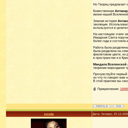
Но Творец предлагает 
Божественная
Антакар
жизни нашей Вселенной
Земная история
Антак
эволюции. Использовал
используется в целите
На настоящем этапе эв
Иерархия Света поручи
более года и состояла 
Работа была разделена 
была разделена на семь
фиолетовом цвете, но 
в пространстве и в Кри
Мандала Вселенской
творении мироздания т
Прочувствуйте первый 
он что-то говорит вам н
В этой практике вы смо
Прикрепления:
18988
zvezda
Дата: Четверг, 25.12.20