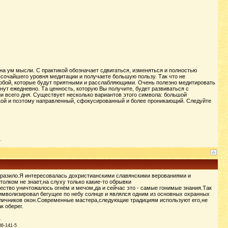
на ум мысли. С практикой обозначает сдвигаться, изменяться и полностью
сочайшего уровня медитации и получаете большую пользу. Так что не
собой, которые будут приятными и расслабляющими. Очень полезно медитировать
нут ежедневно. Та ценность, которую Вы получите, будет развиваться с
и всего дня. Существует несколько вариантов этого символа: большой
ой и поэтому направленный, сфокусированный и более проникающий. Следуйте
поразило.Я интересовалась дохристианскими славянскими верованиями и
олком не знает,на слуху только какие-то обрывки
ство уничтожалось огнём и мечом,да и сейчас это - самые гонимые знания.Так
имволизировал бегущее по небу солнце и являлся одним из основных охранных
наличников окон.Современные мастера,следующие традициям используют его,не
к оберег.
86-141-5