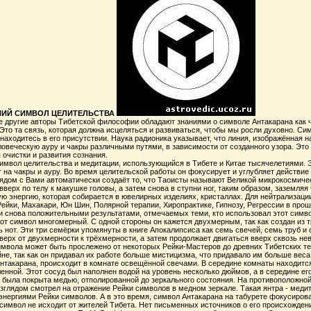
ВНИЙ СИМВОЛ ЦЕЛИТЕЛЬСТВА
е другие авторы Тибетской философии обладают знаниями о символе Антакарана как 
то та связь, которая должна исцеляться и развиваться, чтобы мы росли духовно. Сим
 находитесь в его присутствии. Наука радионика указывает, что линия, изображённая
еловеческую ауру и чакры различными путями, в зависимости от созданного узора. Эт
очистки и развития сознания.
символ целительства и медитации, использующийся в Тибете и Китае тысячелетиями. 
на чакры и ауру. Во время целительской работы он фокусирует и углубляет действие
рядом с Вами автоматически создаёт то, что Таоисты называют Великой микрокосмичес
 вверх по телу к макушке головы, а затем снова в ступни ног, таким образом, заземля
ую энергию, которая собирается в ювелирных изделиях, кристаллах. Для нейтрализац
Рейки, Махакари, Юн Шин, Полярной терапии, Хиропрактике, Гипнозу, Регрессии в про
и снова положительными результатами, отмечаемых теми, кто использовал этот симв
тот символ многомерный. С одной стороны он кажется двухмерным, так как создан из 
ь нот. Эти три семёрки упомянуты в книге Апокалипсиса как семь свечей, семь труб 
вверх от двухмерности к трёхмерности, а затем продолжает двигаться вверх сквозь 
имвола может быть прослежено от некоторых Рейки-Мастеров до древних Тибетских т
не, так как он придавал их работе больше мистицизма, что придавало им больше веса.
нтакарана, происходит в комнате освещённой свечами. В середине комнаты находитс
енной. Этот сосуд был наполнен водой на уровень несколько дюймов, а в середине ег
была покрыта медью, отполированной до зеркального состояния. На противоположной 
зглядом смотрел на отражение Рейки символов в медном зеркале. Такая янтра - меди
нергиями Рейки символов. А в это время, символ Антакарана на табурете фокусирова
т символ не исходит от жителей Тибета. Нет письменных источников о его происхожд