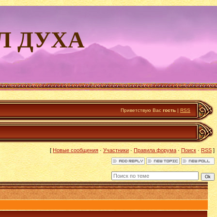
Л ДУХА
Приветствую Вас
гость
|
RSS
[
Новые сообщения
·
Участники
·
Правила форума
·
Поиск
·
RSS
]