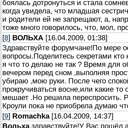
боялась дотронуться и стала сомнев
когда увидела, что младшая сестри
и родители ей не запрещают, а, нап
тоже много говорилось, что, мол, пр
[
8
]
ВОЛЬХА
[16.04.2009, 01:38]
Здравствуйте форумчане!По мере о
вопросы.Поделитесь секретами кто 
я что то делаю не так ? Время для 
вечером перед сном ,выполняя прос
убираю ,мою руки. После чего спок
прокручиваться восне,или какие то 
мешает .Но решила переспросить. Р
Кроули пока не приобрела думаю что
[
9
]
Romachka
[16.04.2009, 14:37]
Вольха
,здравствуйте!У Вас пошёл 