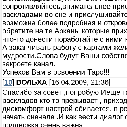
сопротивляйтесь,внимательнее прис
раскладами во сне и прислушивайт
возможна более подробная и откров
обратите на те Арканы,которые прих
что-то донести,поработайте с ними 
А заканчивать работу с картами же
мудрости.Слова будут Ваши собстве
закроете канал.
Успехов Вам в освоении Таро!!!
[
10
]
ВОЛЬХА
[16.04.2009, 21:36]
Спасибо за совет ,попробую.Иеще т
раскладов кто то прерывает , приход
дискомфорт настрой сбивается, в ре
начать сначала .И как вести диалог
поддержка очень важна.