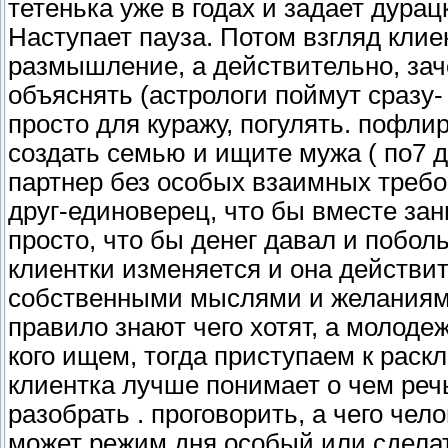
тетенька уже в годах и задает дурац
Наступает пауза. Потом взгляд клие
размышление, а действительно, зач
объяснять (астрологи поймут сразу-
просто для куражу, погулять. пофлир
создать семью и ищите мужа ( по7 
партнер без особых взаимных требов
друг-единоверец, что бы вместе зан
просто, что бы денег давал и побол
клиентки изменяется и она действи
собственными мыслями и желаниями
правило знают чего хотят, а молодеж
кого ищем, тогда приступаем к раскл
клиентка лучше понимает о чем речь
разобрать . проговорить, а чего чел
может режим дня особый или сделать