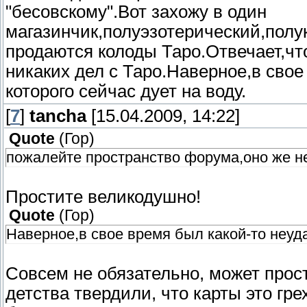
"бесовскому".Вот захожу в один
магазинчик,полуэзотерический,пол
продаются колоды Таро.Отвечает,чт
никаких дел с Таро.Наверное,в свое
которого сейчас дует на воду.
[
7
]
tancha
[15.04.2009, 14:22]
Quote
(
Гор
)
пожалейте пространство форума,оно же не
Простите великодушно!
Quote
(
Гор
)
Наверное,в свое время был какой-то неуда
Совсем не обязательно, может просто
детства твердили, что карты это гр