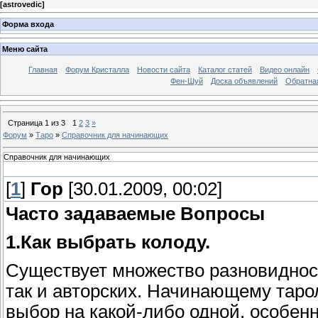
[
astrovedic
]
Форма входа
Меню сайта
Главная
Форум Кристалла
Новости сайта
Каталог статей
Видео онлайн
Фен-Шуй
Доска объявлений
Обратна
Страница
1
из
3
1
2
3
»
Форум
»
Таро
»
Справочник для начинающих
Справочник для начинающих
[
1
]
Гор
[30.01.2009, 00:02]
Часто задаваемые Вопросы
1.Как выбрать колоду.
Существует множество разновидност
так и авторских. Начинающему таро
выбор на какой-либо одной, особенн