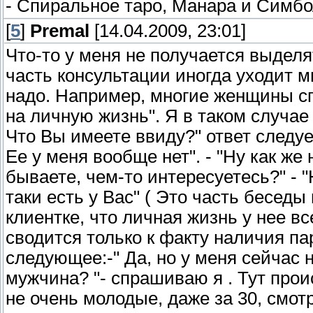
- Спиральное таро, Манара и Симбо
[
5
]
Premal
[14.04.2009, 23:01]
Что-то у меня не получается выделя
часть консультации иногда уходит мн
надо. Например, многие женщины с
на личную жизнь". Я в таком случае
Что Вы имеете ввиду?" ответ следуе
Ее у меня вообще нет". - "Ну как же 
бываете, чем-то интересуетесь?" - "Н
таки есть у Вас" ( Это часть беседы
клиентке, что личная жизнь у нее вс
сводится только к факту наличия п
следующее:-" Да, но у меня сейчас 
мужчина? "- спрашиваю я . Тут прои
не очень молодые, даже за 30, смот