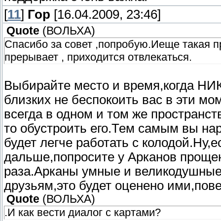
[
11
]
Гор
[16.04.2009, 23:46]
Quote
(
ВОЛЬХА
)
Спасибо за совет ,попробую.Иеще такая п
прерывает , приходится отвлекаться.
Выбирайте место и время,когда НИ
близких не беспокоить вас в эти м
всегда в одном и том же пространст
то обустроить его.Тем самым вы на
будет легче работать с колодой.Ну,
дальше,попросите у Арканов проще
раза.Арканы умные и великодушные,
друзьям,это будет оценено ими,пове
Quote
(
ВОЛЬХА
)
.И как вести диалог с картами?