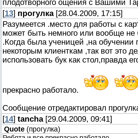
плодотворного ощения с Вашими Тар
[
13
]
прогулка
[28.04.2009, 17:15]
Разумеется .место для работы с карт
может быть немного или вообще не 
.Когда была ученицей ,на обучении
некоторым клиенткам ,так вот это д
использовать бук как стол,правда е
прекрасно работало.
Сообщение отредактировал
прогулк
[
14
]
tancha
[29.04.2009, 09:41]
Quote
(
прогулка
)
Ребята,и все прекрасно работало