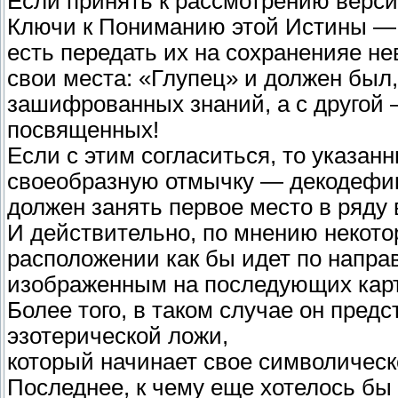
Если принять к рассмотрению верс
Ключи к Пониманию этой Истины — 
есть передать их на сохраненияе не
свои места: «Глупец» и должен был,
зашифрованных знаний, а с другой
посвященных!
Если с этим согласиться, то указа
своеобразную отмычку — декодефик
должен занять первое место в ряду
И действительно, по мнению некотор
расположении как бы идет по напра
изображенным на последующих карт
Более того, в таком случае он пред
эзотерической ложи,
который начинает свое символичес
Последнее, к чему еще хотелось б