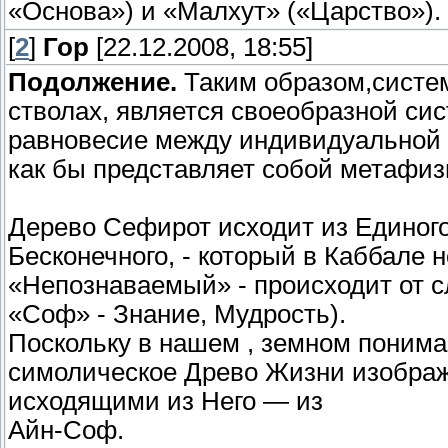
«Основа») и «Малхут» («Царство»).
[
2
]
Гор
[22.12.2008, 18:55]
Подолжение.
Таким образом,систе
стволах, является своеобразной си
равновесие между индивидуальной 
как бы представляет собой метафиз
Дерево Сефирот исходит из Единог
Бесконечного, - который в Каббале 
«Непознаваемый» - происходит от с
«Соф» - Знание, Мудрость).
Поскольку в нашем , земном пониман
симолическое Древо Жизни изображ
исходящими из Него — из
Айн-Соф.