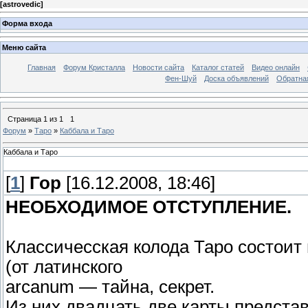
[
astrovedic
]
Форма входа
Меню сайта
Главная
Форум Кристалла
Новости сайта
Каталог статей
Видео онлайн
Фен-Шуй
Доска объявлений
Обратна
Страница
1
из
1
1
Форум
»
Таро
»
Каббала и Таро
Каббала и Таро
[
1
]
Гор
[16.12.2008, 18:46]
НЕОБХОДИМОЕ ОТСТУПЛЕНИЕ.
Классичесская колода Таро состоит 
(от латинского
arcanum — тайна, секрет.
Из них двадцать две карты предст