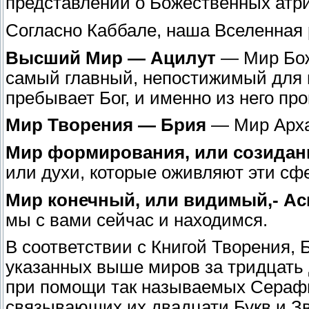
представлений о Божественных атри
Согласно Каббале, наша Вселенная 
Высший Мир — Ацилут
— Мир Бож
самый главный, непостижимый для 
пребывает Бог, и именно из него пр
Мир Творения — Брия
— Мир Арха
Мир формирования, или созидани
или духи, которые оживляют эти сф
Мир конечный, или видимый,- Ас
мы с вами сейчас и находимся.
В соответствии с Книгой Творения, 
указанных выше миров за тридцать 
при помощи так называемых Серафи
связывающих их двадцати Букв и Зв