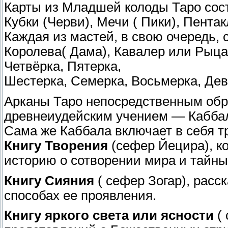
Карты из Младшей колоды Таро сост
Кубки (Черви), Мечи ( Пики), Пентак
Каждая из мастей, в свою очередь, 
Королева( Дама), Кавалер или Рыцар
Четвёрка, Пятерка,
Шестерка, Семерка, Восьмерка, Дев
Арканы Таро непосредственным обр
древнеиудейским учением — Кабба
Сама же Каббала включает в себя тр
Книгу Творения
(сефер Йецира), к
историю о сотворении мира и тайных
Книгу Сияния
( сефер Зогар), рас
способах ее проявления.
Книгу яркого света или ясности
( 