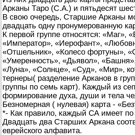
Арканы Таро (С.А.) и пятьдесят ше
В свою очередь, Старшие Арканы мо
двадцать одну пронумерованную карт
К первой группе относятся: «Маг»,
«Император», «Иерофант», «Любовн
«Отшельник», «Колесо фортуны», «
«Умеренность», «Дьявол», «Башня»,
«Луна», «Солнце», «Суд», «Мир», к
тернеры( разделение Арканов в груп
группы по семь карт). Каждый из се
формирование духа, души и тела че
Безномерная ( нулевая) карта - «Бе
*- Как правило, каждый СА имеет п
Двадцать два Старших Аркана соот
еврейского алфавита.