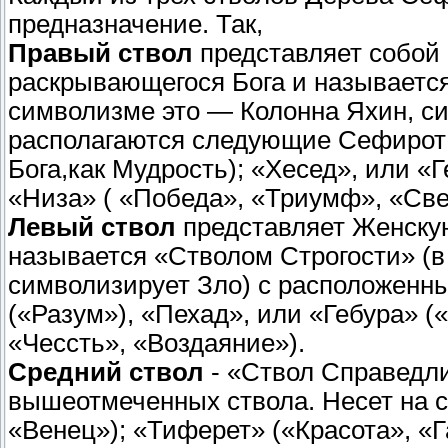
предназначение. Так,
Правый ствол
представляет собой
раскрывающегося Бога и называетс
символизме это — Колонна Яхин, с
располагаются следующие Сефирот:
Бога,как Мудрость); «Хесед», или «
«Низа» ( «Победа», «Триумф», «Св
Левый ствол
представляет Женскую
называется «Стволом Строгости» (в
символизирует Зло) с расположенны
(«Разум»), «Пехад», или «Гебура» (
«Чессть», «Воздаяние»).
Средний ствол
- «Ствол Справедл
вышеотмеченных ствола. Несет на с
«Венец»); «Тиферет» («Красота», «